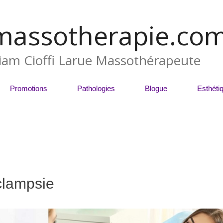
massotherapie.co
liam Cioffi Larue Massothérapeute
Promotions
Pathologies
Blogue
Esthéti
clampsie