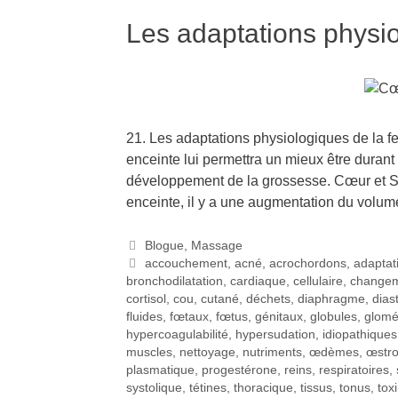
Les adaptations physi
21. Les adaptations physiologiques de la
enceinte lui permettra un mieux être duran
développement de la grossesse. Cœur et S
enceinte, il y a une augmentation du volu
Blogue
,
Massage
accouchement
,
acné
,
acrochordons
,
adaptat
bronchodilatation
,
cardiaque
,
cellulaire
,
change
cortisol
,
cou
,
cutané
,
déchets
,
diaphragme
,
dias
fluides
,
fœtaux
,
fœtus
,
génitaux
,
globules
,
glomé
hypercoagulabilité
,
hypersudation
,
idiopathiques
muscles
,
nettoyage
,
nutriments
,
œdèmes
,
œstr
plasmatique
,
progestérone
,
reins
,
respiratoires
,
systolique
,
tétines
,
thoracique
,
tissus
,
tonus
,
tox