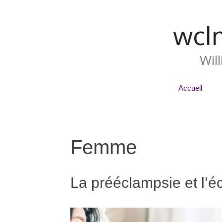
wcl
Wil
Accueil
Femme
La prééclampsie et l’é