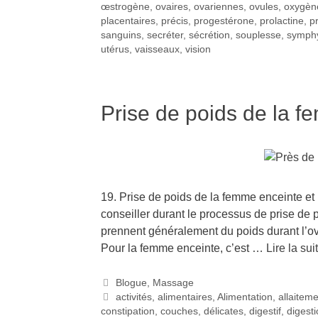
œstrogène
,
ovaires
,
ovariennes
,
ovules
,
oxygèn
placentaires
,
précis
,
progestérone
,
prolactine
,
p
sanguins
,
secréter
,
sécrétion
,
souplesse
,
symph
utérus
,
vaisseaux
,
vision
Prise de poids de la 
19. Prise de poids de la femme enceinte 
conseiller durant le processus de prise d
prennent généralement du poids durant l’ov
Pour la femme enceinte, c’est …
Lire la sui
Blogue
,
Massage
activités
,
alimentaires
,
Alimentation
,
allaitem
constipation
,
couches
,
délicates
,
digestif
,
digest