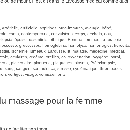
bé ou de mourir. Il est dit dans le Larousse médical comme quoi
,
artérielle
,
artificielle
,
aspirines
,
auto-immuns
,
aveugle
,
bébé
,
rale
,
coma
,
contemporaine
,
convulsions
,
corps
,
déchets
,
eau
,
ilepsie
,
épuise
,
essentiels
,
ethnique
,
Femme
,
femmes
,
fœtus
,
foie
,
grossesse
,
grossesses
,
hémoglobine
,
hémolyse
,
hémorragies
,
hérédité
stitiel
,
ischémie
,
jumeaux
,
Larousse
,
lit
,
maladie
,
médecine
,
médical
,
ntale
,
oculaires
,
œdème
,
oreilles
,
os
,
oxygénation
,
oxygène
,
paroi
,
centa
,
placentaire
,
plaquette
,
plaquettes
,
plasma
,
Prééclampsie
,
ne
,
sang
,
sanguin
,
somnolence
,
stresse
,
systématique
,
thromboses
,
tion
,
vertiges
,
visage
,
vomissements
 du massage pour la femme