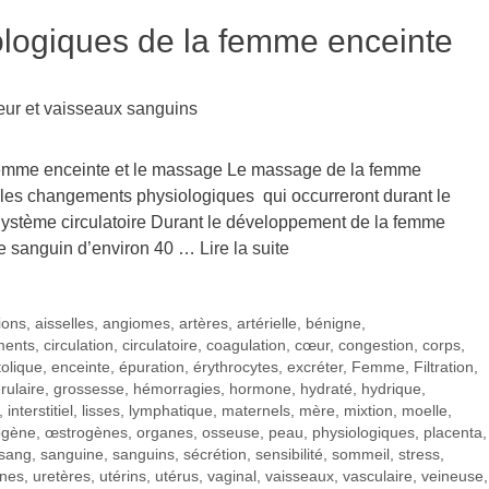
ologiques de la femme enceinte
 femme enceinte et le massage Le massage de la femme
t les changements physiologiques qui occurreront durant le
ystème circulatoire Durant le développement de la femme
me sanguin d’environ 40 …
Lire la suite
ions
,
aisselles
,
angiomes
,
artères
,
artérielle
,
bénigne
,
ments
,
circulation
,
circulatoire
,
coagulation
,
cœur
,
congestion
,
corps
,
tolique
,
enceinte
,
épuration
,
érythrocytes
,
excréter
,
Femme
,
Filtration
,
rulaire
,
grossesse
,
hémorragies
,
hormone
,
hydraté
,
hydrique
,
,
interstitiel
,
lisses
,
lymphatique
,
maternels
,
mère
,
mixtion
,
moelle
,
ogène
,
œstrogènes
,
organes
,
osseuse
,
peau
,
physiologiques
,
placenta
,
sang
,
sanguine
,
sanguins
,
sécrétion
,
sensibilité
,
sommeil
,
stress
,
ines
,
uretères
,
utérins
,
utérus
,
vaginal
,
vaisseaux
,
vasculaire
,
veineuse
,