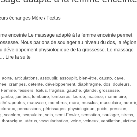
emme enceinte Le massage adapté à la femme enceinte permet
rossesse. Nous parlons de soulager au niveau du dos, la région
e au développement physiologique de la grossesse. Le massage
s …
Lire la suite
,
aorte
,
articulations
,
assouplir
,
assouplit
,
bien-être
,
causto
,
cave
,
hée
,
crampes
,
détente
,
développement
,
diaphragme
,
dos
,
douleurs
,
,
Femme
,
fessiers
,
fœtus
,
fragilise
,
gauche
,
glande
,
grossesse
,
,
jambe
,
jambes
,
lombaire
,
lombaires
,
lourde
,
maitrise
,
mammaire
,
thérapeutes
,
mauvaise
,
membres
,
mère
,
muscles
,
musculaire
,
nourrir
ctoraux
,
percussions
,
pétrissages
,
physiologique
,
poids
,
pression
,
g
,
scanlem
,
scapulaire
,
sein
,
semi-Fowler
,
sensation
,
soulager
,
stress
,
,
thoracique
,
utérus
,
vascularisation
,
veine
,
veineux
,
ventilation
,
victime