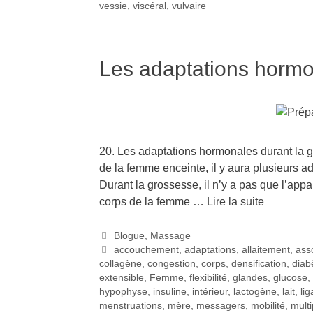
vessie
,
viscéral
,
vulvaire
Les adaptations hormo
20. Les adaptations hormonales durant la 
de la femme enceinte, il y aura plusieurs
Durant la grossesse, il n’y a pas que l’appar
corps de la femme …
Lire la suite
Blogue
,
Massage
accouchement
,
adaptations
,
allaitement
,
ass
collagène
,
congestion
,
corps
,
densification
,
diab
extensible
,
Femme
,
flexibilité
,
glandes
,
glucose
,
hypophyse
,
insuline
,
intérieur
,
lactogène
,
lait
,
li
menstruations
,
mère
,
messagers
,
mobilité
,
multi