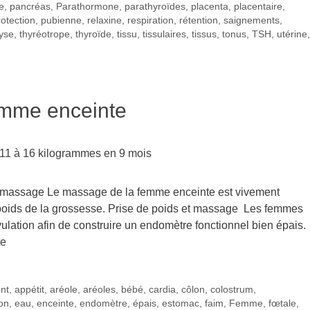
e
,
pancréas
,
Parathormone
,
parathyroïdes
,
placenta
,
placentaire
,
rotection
,
pubienne
,
relaxine
,
respiration
,
rétention
,
saignements
,
yse
,
thyréotrope
,
thyroïde
,
tissu
,
tissulaires
,
tissus
,
tonus
,
TSH
,
utérine
,
femme enceinte
et massage Le massage de la femme enceinte est vivement
e poids de la grossesse. Prise de poids et massage Les femmes
ulation afin de construire un endomètre fonctionnel bien épais.
te
ent
,
appétit
,
aréole
,
aréoles
,
bébé
,
cardia
,
côlon
,
colostrum
,
ion
,
eau
,
enceinte
,
endomètre
,
épais
,
estomac
,
faim
,
Femme
,
fœtale
,