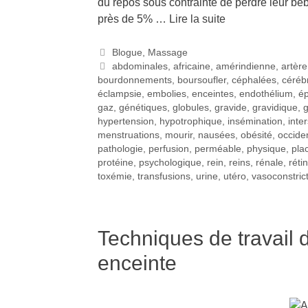
du repos sous contrainte de perdre leur bé
près de 5% …
Lire la suite
Blogue
,
Massage
abdominales
,
africaine
,
amérindienne
,
artère
bourdonnements
,
boursoufler
,
céphalées
,
céréb
éclampsie
,
embolies
,
enceintes
,
endothélium
,
ép
gaz
,
génétiques
,
globules
,
gravide
,
gravidique
,
hypertension
,
hypotrophique
,
insémination
,
inter
menstruations
,
mourir
,
nausées
,
obésité
,
occide
pathologie
,
perfusion
,
perméable
,
physique
,
pla
protéine
,
psychologique
,
rein
,
reins
,
rénale
,
réti
toxémie
,
transfusions
,
urine
,
utéro
,
vasoconstric
Techniques de travail
enceinte