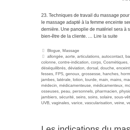
23. Techniques de travail du massage pour
le massage adapté à la femme enceinte ser
dernière. Une panoplie de matériel sera à sa 
bien-être de la cliente. …
Lire la suite
Blogue
,
Massage
allongée
,
aorte
,
articulations
,
autocontact
,
ba
colonne
,
contre-indication
,
corps
,
Cosmétiques
,
déséquilibrés
,
déviation
,
dorsal
,
douche
,
encein
fesses
,
FPS
,
genoux
,
grossesse
,
hanches
,
horm
jambes
,
latérale
,
lotion
,
lourde
,
main
,
mains
,
maq
médecin
,
médicamenteuse
,
médicamenteux
,
mo
osseuses
,
peau
,
personnels
,
pharmacien
,
physi
jambiers
,
sécurité
,
seins
,
soins
,
solaire
,
sous-vê
UVB
,
vaginales
,
varice
,
vascularisation
,
veine
,
v
Les indications du ma