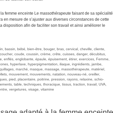
 la femme enceinte Le massothérapeute faisant de sa spécialité
a en mesure de s’ajuster aux diverses circonstances de cette
disposition afin de faciliter son travail et ainsi améliorer le
in
,
bassin
,
bébé
,
bien-être
,
bouger
,
bras
,
cervical
,
cheville
,
cliente
,
coucher
,
coude
,
coussin
,
crème
,
crête
,
cuisses
,
danger
,
décubitus
,
te
,
enflés
,
englobante
,
épaule
,
épuisement
,
étirer
,
exercices
,
Femme
,
ones
,
hyperlaxe
,
hyperpigmentation
,
iliaque
,
ingrédients
,
jambe
,
uillages
,
marché
,
masque
,
massage
,
massothérapeute
,
matériel
,
llets
,
mouvement
,
mouvements
,
natation
,
nouveau-né
,
oreiller
,
ques
,
pied
,
placentaire
,
poitrine
,
pression
,
rayons
,
relaxine
,
schio-
tements
,
table
,
techniques
,
thoracique
,
tissus
,
traction
,
travail
,
UVA
,
entre
,
vergetures
,
visage
,
vitamine
ssage adapté à la femme enceint