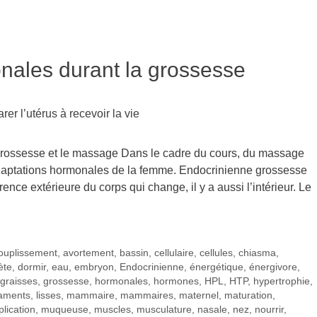
nales durant la grossesse
grossesse et le massage Dans le cadre du cours, du massage
 adaptations hormonales de la femme. Endocrinienne grossesse
ence extérieure du corps qui change, il y a aussi l’intérieur. Le
ouplissement
,
avortement
,
bassin
,
cellulaire
,
cellules
,
chiasma
,
ète
,
dormir
,
eau
,
embryon
,
Endocrinienne
,
énergétique
,
énergivore
,
graisses
,
grossesse
,
hormonales
,
hormones
,
HPL
,
HTP
,
hypertrophie
,
gaments
,
lisses
,
mammaire
,
mammaires
,
maternel
,
maturation
,
plication
,
muqueuse
,
muscles
,
musculature
,
nasale
,
nez
,
nourrir
,