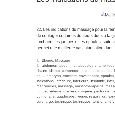
22. Les indications du massage pour la f
de soulager certaines douleurs dues à la g
lombaire, les jambes et les épaules, suit
permet une meilleure vascularisation dan
Blogue
,
Massage
abdomen
,
abdominal
,
abducteurs
,
amplitude
chaine
,
cliente
,
compression
,
coms
,
corps
,
couc
doux
,
embryon
,
enceinte
,
enveloppant
,
épaules
indications
,
inférieure
,
inférieurs
,
insomnie
,
inter
manœuvres
,
massage
,
massothérapeute
,
masso
nuque
,
œdème
,
oreillers
,
oxygène
,
pectorale
,
pe
pulmonaire
,
quadriceps
,
région
,
respiration
,
san
surcharge
,
technique
,
techniques
,
tensions
,
tête