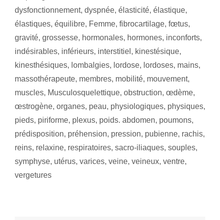
dysfonctionnement
,
dyspnée
,
élasticité
,
élastique
,
élastiques
,
équilibre
,
Femme
,
fibrocartilage
,
fœtus
,
gravité
,
grossesse
,
hormonales
,
hormones
,
inconforts
,
indésirables
,
inférieurs
,
interstitiel
,
kinestésique
,
kinesthésiques
,
lombalgies
,
lordose
,
lordoses
,
mains
,
massothérapeute
,
membres
,
mobilité
,
mouvement
,
muscles
,
Musculosquelettique
,
obstruction
,
œdème
,
œstrogène
,
organes
,
peau
,
physiologiques
,
physiques
,
pieds
,
piriforme
,
plexus
,
poids. abdomen
,
poumons
,
prédisposition
,
préhension
,
pression
,
pubienne
,
rachis
,
reins
,
relaxine
,
respiratoires
,
sacro-iliaques
,
souples
,
symphyse
,
utérus
,
varices
,
veine
,
veineux
,
ventre
,
vergetures