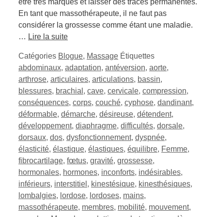
être très marqués et laisser des traces permanentes.
En tant que massothérapeute, il ne faut pas
considérer la grossesse comme étant une maladie.
…
Lire la suite
Catégories
Blogue
,
Massage
Étiquettes
abdominaux
,
adaptation
,
antéversion
,
aorte
,
arthrose
,
articulaires
,
articulations
,
bassin
,
blessures
,
brachial
,
cave
,
cervicale
,
compression
,
conséquences
,
corps
,
couché
,
cyphose
,
dandinant
,
déformable
,
démarche
,
désireuse
,
détendent
,
développement
,
diaphragme
,
difficultés
,
dorsale
,
dorsaux
,
dos
,
dysfonctionnement
,
dyspnée
,
élasticité
,
élastique
,
élastiques
,
équilibre
,
Femme
,
fibrocartilage
,
fœtus
,
gravité
,
grossesse
,
hormonales
,
hormones
,
inconforts
,
indésirables
,
inférieurs
,
interstitiel
,
kinestésique
,
kinesthésiques
,
lombalgies
,
lordose
,
lordoses
,
mains
,
massothérapeute
,
membres
,
mobilité
,
mouvement
,