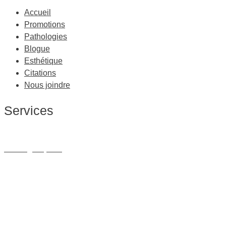
Accueil
Promotions
Pathologies
Blogue
Esthétique
Citations
Nous joindre
Services
Massage Thérapeutique
Massage Sportif
Drainage Lymphatique
Massage Femme Enceinte
Massage de Relaxation
Massage sur Chaise
Esthétique