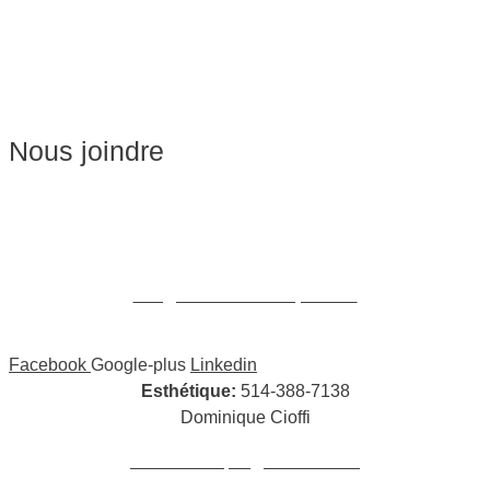
Soins du visage
Épilation
Pédicure
Nous joindre
Massages:
514-441-5897
William Cioffi Larue
info@wclmassotherapie.com
Facebook
Google-plus
Linkedin
Esthétique:
514-388-7138
Dominique Cioffi
cioffidominique@hotmail.com