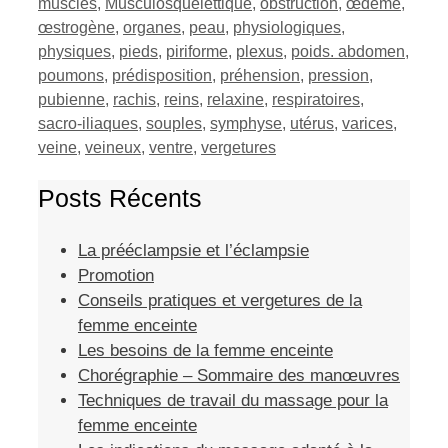
muscles
,
Musculosquelettique
,
obstruction
,
œdème
,
œstrogène
,
organes
,
peau
,
physiologiques
,
physiques
,
pieds
,
piriforme
,
plexus
,
poids. abdomen
,
poumons
,
prédisposition
,
préhension
,
pression
,
pubienne
,
rachis
,
reins
,
relaxine
,
respiratoires
,
sacro-iliaques
,
souples
,
symphyse
,
utérus
,
varices
,
veine
,
veineux
,
ventre
,
vergetures
Posts Récents
La prééclampsie et l’éclampsie
Promotion
Conseils pratiques et vergetures de la
femme enceinte
Les besoins de la femme enceinte
Chorégraphie – Sommaire des manœuvres
Techniques de travail du massage pour la
femme enceinte