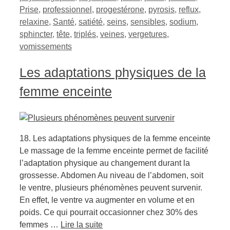
Prise
,
professionnel
,
progestérone
,
pyrosis
,
reflux
,
relaxine
,
Santé
,
satiété
,
seins
,
sensibles
,
sodium
,
sphincter
,
tête
,
triplés
,
veines
,
vergetures
,
vomissements
Les adaptations physiques de la
femme enceinte
18. Les adaptations physiques de la femme enceinte
Le massage de la femme enceinte permet de facilité
l’adaptation physique au changement durant la
grossesse. Abdomen Au niveau de l’abdomen, soit
le ventre, plusieurs phénomènes peuvent survenir.
En effet, le ventre va augmenter en volume et en
poids. Ce qui pourrait occasionner chez 30% des
femmes …
Lire la suite