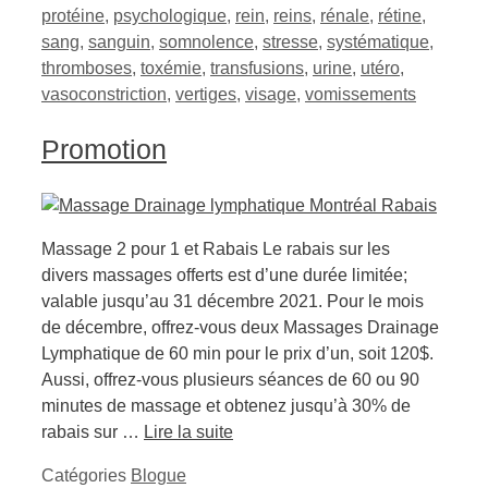
protéine
,
psychologique
,
rein
,
reins
,
rénale
,
rétine
,
sang
,
sanguin
,
somnolence
,
stresse
,
systématique
,
thromboses
,
toxémie
,
transfusions
,
urine
,
utéro
,
vasoconstriction
,
vertiges
,
visage
,
vomissements
Promotion
Massage 2 pour 1 et Rabais Le rabais sur les
divers massages offerts est d’une durée limitée;
valable jusqu’au 31 décembre 2021. Pour le mois
de décembre, offrez-vous deux Massages Drainage
Lymphatique de 60 min pour le prix d’un, soit 120$.
Aussi, offrez-vous plusieurs séances de 60 ou 90
minutes de massage et obtenez jusqu’à 30% de
rabais sur …
Lire la suite
Catégories
Blogue