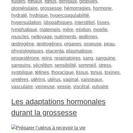
fluides
,
fœtaux
,
fœtus
,
génitaux
,
globules
,
glomérulaire
,
grossesse
,
hémorragies
,
hormone
,
hydraté
,
hydrique
,
hypercoagulabilité
,
hypersudation
,
idiopathiques
,
interstitiel
,
lisses
,
lymphatique
,
maternels
,
mère
,
mixtion
,
moelle
,
muscles
,
nettoyage
,
nutriments
,
œdèmes
,
œstrogène
,
œstrogènes
,
organes
,
osseuse
,
peau
,
physiologiques
,
placenta
,
plasmatique
,
progestérone
,
reins
,
respiratoires
,
sang
,
sanguine
,
sanguins
,
sécrétion
,
sensibilité
,
sommeil
,
stress
,
systolique
,
tétines
,
thoracique
,
tissus
,
tonus
,
toxines
,
uretères
,
utérins
,
utérus
,
vaginal
,
vaisseaux
,
vasculaire
,
veineuse
,
vessie
,
viscéral
,
vulvaire
Les adaptations hormonales
durant la grossesse