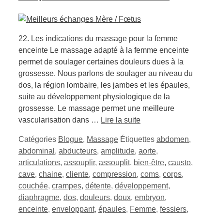
22. Les indications du massage pour la femme
enceinte Le massage adapté à la femme enceinte
permet de soulager certaines douleurs dues à la
grossesse. Nous parlons de soulager au niveau du
dos, la région lombaire, les jambes et les épaules,
suite au développement physiologique de la
grossesse. Le massage permet une meilleure
vascularisation dans …
Lire la suite
Catégories
Blogue
,
Massage
Étiquettes
abdomen
,
abdominal
,
abducteurs
,
amplitude
,
aorte
,
articulations
,
assouplir
,
assouplit
,
bien-être
,
causto
,
cave
,
chaine
,
cliente
,
compression
,
coms
,
corps
,
couchée
,
crampes
,
détente
,
développement
,
diaphragme
,
dos
,
douleurs
,
doux
,
embryon
,
enceinte
,
enveloppant
,
épaules
,
Femme
,
fessiers
,