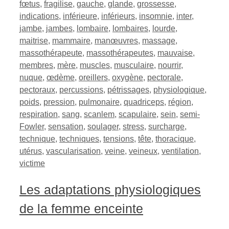
fœtus
,
fragilise
,
gauche
,
glande
,
grossesse
,
indications
,
inférieure
,
inférieurs
,
insomnie
,
inter
,
jambe
,
jambes
,
lombaire
,
lombaires
,
lourde
,
maitrise
,
mammaire
,
manœuvres
,
massage
,
massothérapeute
,
massothérapeutes
,
mauvaise
,
membres
,
mère
,
muscles
,
musculaire
,
nourrir
,
nuque
,
œdème
,
oreillers
,
oxygène
,
pectorale
,
pectoraux
,
percussions
,
pétrissages
,
physiologique
,
poids
,
pression
,
pulmonaire
,
quadriceps
,
région
,
respiration
,
sang
,
scanlem
,
scapulaire
,
sein
,
semi-
Fowler
,
sensation
,
soulager
,
stress
,
surcharge
,
technique
,
techniques
,
tensions
,
tête
,
thoracique
,
utérus
,
vascularisation
,
veine
,
veineux
,
ventilation
,
victime
Les adaptations physiologiques
de la femme enceinte