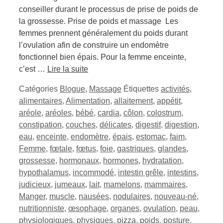
conseiller durant le processus de prise de poids de
la grossesse. Prise de poids et massage Les
femmes prennent généralement du poids durant
l’ovulation afin de construire un endomètre
fonctionnel bien épais. Pour la femme enceinte,
c’est …
Lire la suite
Catégories
Blogue
,
Massage
Étiquettes
activités
,
alimentaires
,
Alimentation
,
allaitement
,
appétit
,
aréole
,
aréoles
,
bébé
,
cardia
,
côlon
,
colostrum
,
constipation
,
couches
,
délicates
,
digestif
,
digestion
,
eau
,
enceinte
,
endomètre
,
épais
,
estomac
,
faim
,
Femme
,
fœtale
,
fœtus
,
foie
,
gastriques
,
glandes
,
grossesse
,
hormonaux
,
hormones
,
hydratation
,
hypothalamus
,
incommodé
,
intestin grêle
,
intestins
,
judicieux
,
jumeaux
,
lait
,
mamelons
,
mammaires
,
Manger
,
muscle
,
nausées
,
nodulaires
,
nouveau-né
,
nutritionniste
,
œsophage
,
organes
,
ovulation
,
peau
,
physiologiques
,
physiques
,
pizza
,
poids
,
posture
,