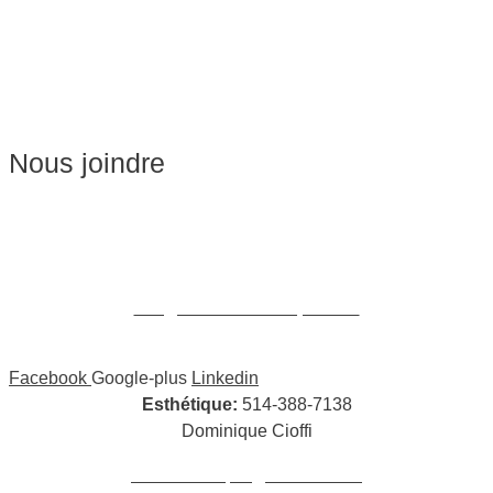
Esthétique
Soins du visage
Épilation
Pédicure
Nous joindre
Massages:
514-441-5897
William Cioffi Larue
info@wclmassotherapie.com
Facebook
Google-plus
Linkedin
Esthétique:
514-388-7138
Dominique Cioffi
cioffidominique@hotmail.com