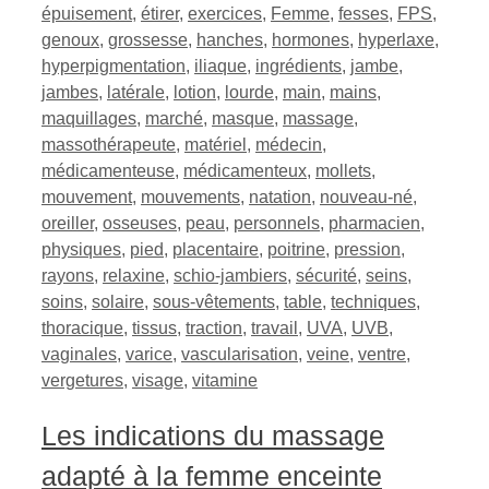
épuisement
,
étirer
,
exercices
,
Femme
,
fesses
,
FPS
,
genoux
,
grossesse
,
hanches
,
hormones
,
hyperlaxe
,
hyperpigmentation
,
iliaque
,
ingrédients
,
jambe
,
jambes
,
latérale
,
lotion
,
lourde
,
main
,
mains
,
maquillages
,
marché
,
masque
,
massage
,
massothérapeute
,
matériel
,
médecin
,
médicamenteuse
,
médicamenteux
,
mollets
,
mouvement
,
mouvements
,
natation
,
nouveau-né
,
oreiller
,
osseuses
,
peau
,
personnels
,
pharmacien
,
physiques
,
pied
,
placentaire
,
poitrine
,
pression
,
rayons
,
relaxine
,
schio-jambiers
,
sécurité
,
seins
,
soins
,
solaire
,
sous-vêtements
,
table
,
techniques
,
thoracique
,
tissus
,
traction
,
travail
,
UVA
,
UVB
,
vaginales
,
varice
,
vascularisation
,
veine
,
ventre
,
vergetures
,
visage
,
vitamine
Les indications du massage
adapté à la femme enceinte