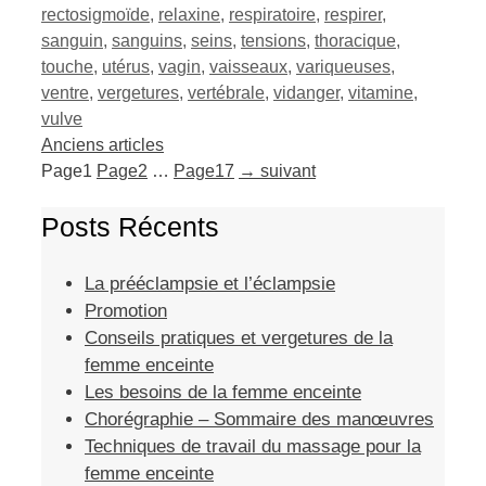
rectosigmoïde
,
relaxine
,
respiratoire
,
respirer
,
sanguin
,
sanguins
,
seins
,
tensions
,
thoracique
,
touche
,
utérus
,
vagin
,
vaisseaux
,
variqueuses
,
ventre
,
vergetures
,
vertébrale
,
vidanger
,
vitamine
,
vulve
Anciens articles
Page
1
Page
2
…
Page
17
→
suivant
Posts Récents
La prééclampsie et l’éclampsie
Promotion
Conseils pratiques et vergetures de la
femme enceinte
Les besoins de la femme enceinte
Chorégraphie – Sommaire des manœuvres
Techniques de travail du massage pour la
femme enceinte