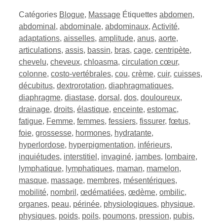
Catégories
Blogue
,
Massage
Étiquettes
abdomen
,
abdominal
,
abdominale
,
abdominaux
,
Activité
,
adaptations
,
aisselles
,
amplitude
,
anus
,
aorte
,
articulations
,
assis
,
bassin
,
bras
,
cage
,
centripète
,
chevelu
,
cheveux
,
chloasma
,
circulation cœur
,
colonne
,
costo-vertébrales
,
cou
,
crème
,
cuir
,
cuisses
,
décubitus
,
dextrorotation
,
diaphragmatiques
,
diaphragme
,
diastase
,
dorsal
,
dos
,
douloureux
,
drainage
,
droits
,
élastique
,
enceinte
,
estomac
,
fatigue
,
Femme
,
femmes
,
fessiers
,
fissurer
,
fœtus
,
foie
,
grossesse
,
hormones
,
hydratante
,
hyperlordose
,
hyperpigmentation
,
inférieurs
,
inquiétudes
,
interstitiel
,
invaginé
,
jambes
,
lombaire
,
lymphatique
,
lymphatiques
,
maman
,
mamelon
,
masque
,
massage
,
membres
,
mésentériques
,
mobilité
,
nombril
,
œdématiées
,
œdème
,
ombilic
,
organes
,
peau
,
périnée
,
physiologiques
,
physique
,
physiques
,
poids
,
poils
,
poumons
,
pression
,
pubis
,