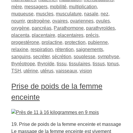
mère
,
messagers
,
mobilité
,
multiplication
,
muqueuse
,
muscles
,
musculature
,
nasale
,
nez
,
nourrir
,
œstrogène
,
ovaires
,
ovariennes
,
ovules
,
oxygène
,
pancréas
,
Parathormone
,
parathyroïdes
,
placenta
,
placentaire
,
placentaires
,
précis
,
progestérone
,
prolactine
,
protection
,
pubienne
,
relaxine
,
respiration
,
rétention
,
saignements
,
sanguins
,
secréter
,
sécrétion
,
souplesse
,
symphyse
,
thyréotrope
,
thyroïde
,
tissu
,
tissulaires
,
tissus
,
tonus
,
TSH
,
utérine
,
utérus
,
vaisseaux
,
vision
Prise de poids de la femme
enceinte
19. Prise de poids de la femme enceinte et massage
Le massage de la femme enceinte est vivement