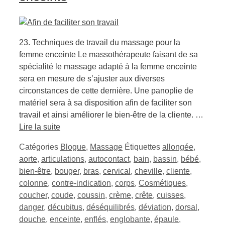
23. Techniques de travail du massage pour la
femme enceinte Le massothérapeute faisant de sa
spécialité le massage adapté à la femme enceinte
sera en mesure de s’ajuster aux diverses
circonstances de cette dernière. Une panoplie de
matériel sera à sa disposition afin de faciliter son
travail et ainsi améliorer le bien-être de la cliente. …
Lire la suite
Catégories
Blogue
,
Massage
Étiquettes
allongée
,
aorte
,
articulations
,
autocontact
,
bain
,
bassin
,
bébé
,
bien-être
,
bouger
,
bras
,
cervical
,
cheville
,
cliente
,
colonne
,
contre-indication
,
corps
,
Cosmétiques
,
coucher
,
coude
,
coussin
,
crème
,
crête
,
cuisses
,
danger
,
décubitus
,
déséquilibrés
,
déviation
,
dorsal
,
douche
,
enceinte
,
enflés
,
englobante
,
épaule
,