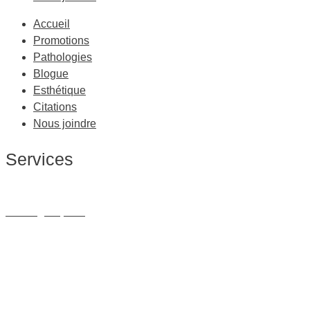
Accueil
Promotions
Pathologies
Blogue
Esthétique
Citations
Nous joindre
Services
Massage Thérapeutique
Massage Sportif
Drainage Lymphatique
Massage Femme Enceinte
Massage de Relaxation
Massage sur Chaise