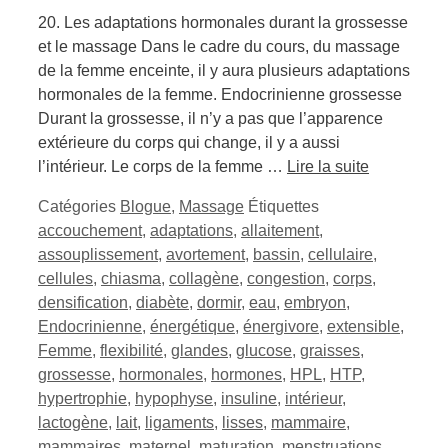
20. Les adaptations hormonales durant la grossesse
et le massage Dans le cadre du cours, du massage
de la femme enceinte, il y aura plusieurs adaptations
hormonales de la femme. Endocrinienne grossesse
Durant la grossesse, il n’y a pas que l’apparence
extérieure du corps qui change, il y a aussi
l’intérieur. Le corps de la femme …
Lire la suite
Catégories
Blogue
,
Massage
Étiquettes
accouchement
,
adaptations
,
allaitement
,
assouplissement
,
avortement
,
bassin
,
cellulaire
,
cellules
,
chiasma
,
collagène
,
congestion
,
corps
,
densification
,
diabète
,
dormir
,
eau
,
embryon
,
Endocrinienne
,
énergétique
,
énergivore
,
extensible
,
Femme
,
flexibilité
,
glandes
,
glucose
,
graisses
,
grossesse
,
hormonales
,
hormones
,
HPL
,
HTP
,
hypertrophie
,
hypophyse
,
insuline
,
intérieur
,
lactogène
,
lait
,
ligaments
,
lisses
,
mammaire
,
mammaires
,
maternel
,
maturation
,
menstruations
,