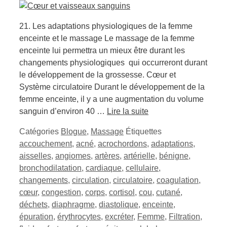
21. Les adaptations physiologiques de la femme
enceinte et le massage Le massage de la femme
enceinte lui permettra un mieux être durant les
changements physiologiques qui occurreront durant
le développement de la grossesse. Cœur et
Système circulatoire Durant le développement de la
femme enceinte, il y a une augmentation du volume
sanguin d’environ 40 …
Lire la suite
Catégories
Blogue
,
Massage
Étiquettes
accouchement
,
acné
,
acrochordons
,
adaptations
,
aisselles
,
angiomes
,
artères
,
artérielle
,
bénigne
,
bronchodilatation
,
cardiaque
,
cellulaire
,
changements
,
circulation
,
circulatoire
,
coagulation
,
cœur
,
congestion
,
corps
,
cortisol
,
cou
,
cutané
,
déchets
,
diaphragme
,
diastolique
,
enceinte
,
épuration
,
érythrocytes
,
excréter
,
Femme
,
Filtration
,