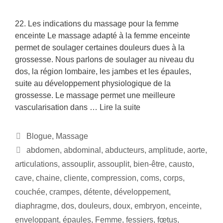
22. Les indications du massage pour la femme
enceinte Le massage adapté à la femme enceinte
permet de soulager certaines douleurs dues à la
grossesse. Nous parlons de soulager au niveau du
dos, la région lombaire, les jambes et les épaules,
suite au développement physiologique de la
grossesse. Le massage permet une meilleure
vascularisation dans …
Lire la suite
Blogue
,
Massage
abdomen
,
abdominal
,
abducteurs
,
amplitude
,
aorte
,
articulations
,
assouplir
,
assouplit
,
bien-être
,
causto
,
cave
,
chaine
,
cliente
,
compression
,
coms
,
corps
,
couchée
,
crampes
,
détente
,
développement
,
diaphragme
,
dos
,
douleurs
,
doux
,
embryon
,
enceinte
,
enveloppant
,
épaules
,
Femme
,
fessiers
,
fœtus
,