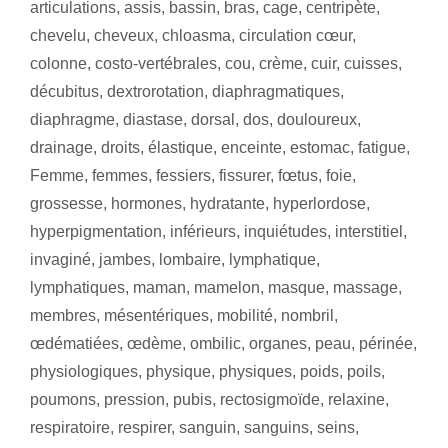
articulations
,
assis
,
bassin
,
bras
,
cage
,
centripète
,
chevelu
,
cheveux
,
chloasma
,
circulation cœur
,
colonne
,
costo-vertébrales
,
cou
,
crème
,
cuir
,
cuisses
,
décubitus
,
dextrorotation
,
diaphragmatiques
,
diaphragme
,
diastase
,
dorsal
,
dos
,
douloureux
,
drainage
,
droits
,
élastique
,
enceinte
,
estomac
,
fatigue
,
Femme
,
femmes
,
fessiers
,
fissurer
,
fœtus
,
foie
,
grossesse
,
hormones
,
hydratante
,
hyperlordose
,
hyperpigmentation
,
inférieurs
,
inquiétudes
,
interstitiel
,
invaginé
,
jambes
,
lombaire
,
lymphatique
,
lymphatiques
,
maman
,
mamelon
,
masque
,
massage
,
membres
,
mésentériques
,
mobilité
,
nombril
,
œdématiées
,
œdème
,
ombilic
,
organes
,
peau
,
périnée
,
physiologiques
,
physique
,
physiques
,
poids
,
poils
,
poumons
,
pression
,
pubis
,
rectosigmoïde
,
relaxine
,
respiratoire
,
respirer
,
sanguin
,
sanguins
,
seins
,