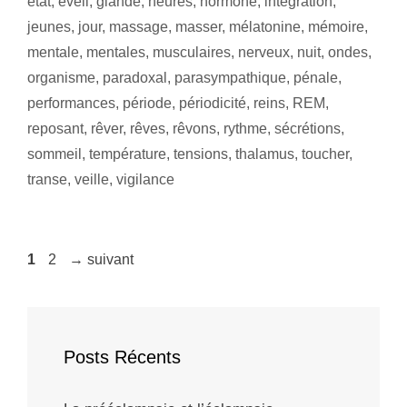
état
,
éveil
,
glande
,
heures
,
hormone
,
intégration
,
jeunes
,
jour
,
massage
,
masser
,
mélatonine
,
mémoire
,
mentale
,
mentales
,
musculaires
,
nerveux
,
nuit
,
ondes
,
organisme
,
paradoxal
,
parasympathique
,
pénale
,
performances
,
période
,
périodicité
,
reins
,
REM
,
reposant
,
rêver
,
rêves
,
rêvons
,
rythme
,
sécrétions
,
sommeil
,
température
,
tensions
,
thalamus
,
toucher
,
transe
,
veille
,
vigilance
1
2
→
suivant
Posts Récents