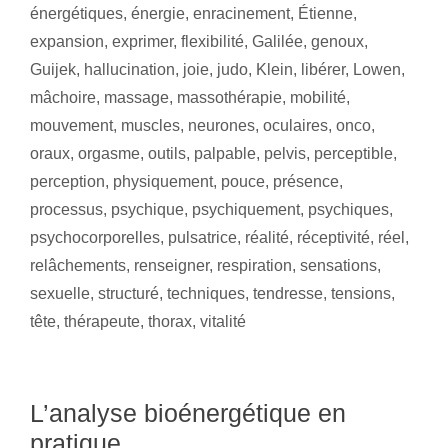
énergétiques
,
énergie
,
enracinement
,
Étienne
,
expansion
,
exprimer
,
flexibilité
,
Galilée
,
genoux
,
Guijek
,
hallucination
,
joie
,
judo
,
Klein
,
libérer
,
Lowen
,
mâchoire
,
massage
,
massothérapie
,
mobilité
,
mouvement
,
muscles
,
neurones
,
oculaires
,
onco
,
oraux
,
orgasme
,
outils
,
palpable
,
pelvis
,
perceptible
,
perception
,
physiquement
,
pouce
,
présence
,
processus
,
psychique
,
psychiquement
,
psychiques
,
psychocorporelles
,
pulsatrice
,
réalité
,
réceptivité
,
réel
,
relâchements
,
renseigner
,
respiration
,
sensations
,
sexuelle
,
structuré
,
techniques
,
tendresse
,
tensions
,
tête
,
thérapeute
,
thorax
,
vitalité
L’analyse bioénergétique en
pratique