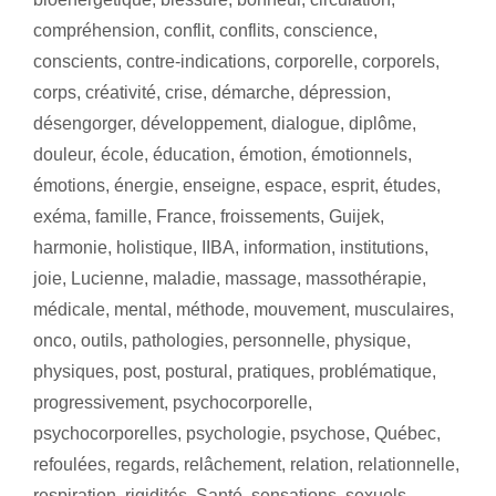
compréhension
,
conflit
,
conflits
,
conscience
,
conscients
,
contre-indications
,
corporelle
,
corporels
,
corps
,
créativité
,
crise
,
démarche
,
dépression
,
désengorger
,
développement
,
dialogue
,
diplôme
,
douleur
,
école
,
éducation
,
émotion
,
émotionnels
,
émotions
,
énergie
,
enseigne
,
espace
,
esprit
,
études
,
exéma
,
famille
,
France
,
froissements
,
Guijek
,
harmonie
,
holistique
,
IIBA
,
information
,
institutions
,
joie
,
Lucienne
,
maladie
,
massage
,
massothérapie
,
médicale
,
mental
,
méthode
,
mouvement
,
musculaires
,
onco
,
outils
,
pathologies
,
personnelle
,
physique
,
physiques
,
post
,
postural
,
pratiques
,
problématique
,
progressivement
,
psychocorporelle
,
psychocorporelles
,
psychologie
,
psychose
,
Québec
,
refoulées
,
regards
,
relâchement
,
relation
,
relationnelle
,
respiration
,
rigidités
,
Santé
,
sensations
,
sexuels
,