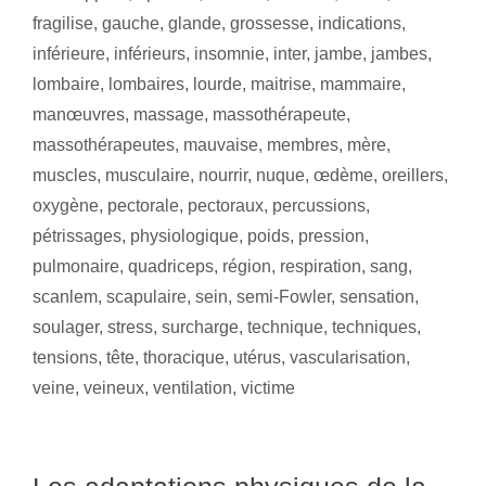
fragilise
,
gauche
,
glande
,
grossesse
,
indications
,
inférieure
,
inférieurs
,
insomnie
,
inter
,
jambe
,
jambes
,
lombaire
,
lombaires
,
lourde
,
maitrise
,
mammaire
,
manœuvres
,
massage
,
massothérapeute
,
massothérapeutes
,
mauvaise
,
membres
,
mère
,
muscles
,
musculaire
,
nourrir
,
nuque
,
œdème
,
oreillers
,
oxygène
,
pectorale
,
pectoraux
,
percussions
,
pétrissages
,
physiologique
,
poids
,
pression
,
pulmonaire
,
quadriceps
,
région
,
respiration
,
sang
,
scanlem
,
scapulaire
,
sein
,
semi-Fowler
,
sensation
,
soulager
,
stress
,
surcharge
,
technique
,
techniques
,
tensions
,
tête
,
thoracique
,
utérus
,
vascularisation
,
veine
,
veineux
,
ventilation
,
victime