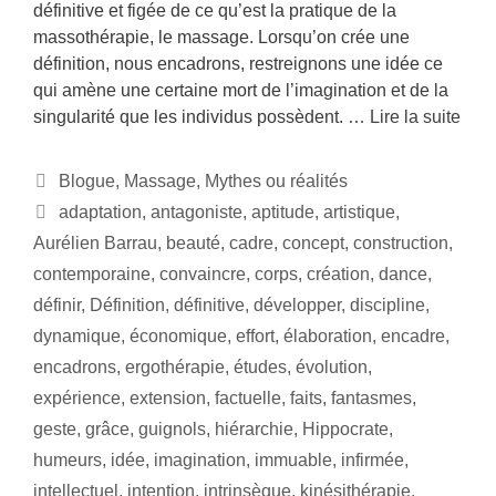
définitive et figée de ce qu’est la pratique de la
massothérapie, le massage. Lorsqu’on crée une
définition, nous encadrons, restreignons une idée ce
qui amène une certaine mort de l’imagination et de la
singularité que les individus possèdent. …
Lire la suite
Blogue
,
Massage
,
Mythes ou réalités
adaptation
,
antagoniste
,
aptitude
,
artistique
,
Aurélien Barrau
,
beauté
,
cadre
,
concept
,
construction
,
contemporaine
,
convaincre
,
corps
,
création
,
dance
,
définir
,
Définition
,
définitive
,
développer
,
discipline
,
dynamique
,
économique
,
effort
,
élaboration
,
encadre
,
encadrons
,
ergothérapie
,
études
,
évolution
,
expérience
,
extension
,
factuelle
,
faits
,
fantasmes
,
geste
,
grâce
,
guignols
,
hiérarchie
,
Hippocrate
,
humeurs
,
idée
,
imagination
,
immuable
,
infirmée
,
intellectuel
,
intention
,
intrinsèque
,
kinésithérapie
,