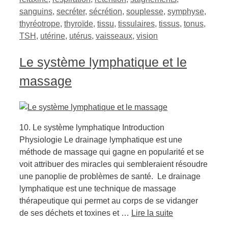
sanguins
,
secréter
,
sécrétion
,
souplesse
,
symphyse
,
thyréotrope
,
thyroïde
,
tissu
,
tissulaires
,
tissus
,
tonus
,
TSH
,
utérine
,
utérus
,
vaisseaux
,
vision
Le système lymphatique et le
massage
10. Le système lymphatique Introduction
Physiologie Le drainage lymphatique est une
méthode de massage qui gagne en popularité et se
voit attribuer des miracles qui sembleraient résoudre
une panoplie de problèmes de santé. Le drainage
lymphatique est une technique de massage
thérapeutique qui permet au corps de se vidanger
de ses déchets et toxines et …
Lire la suite