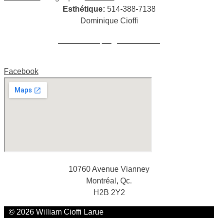
Esthétique:
514-388-7138
Dominique Cioffi
cioffidominique@hotmail.com
Facebook
10760 Avenue Vianney
Montréal, Qc.
H2B 2Y2
© 2026 William Cioffi Larue