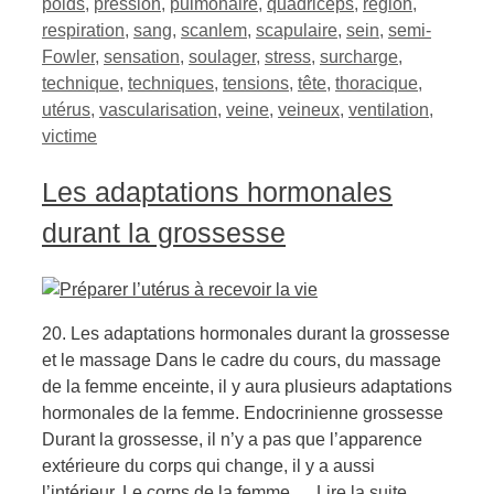
poids
,
pression
,
pulmonaire
,
quadriceps
,
région
,
respiration
,
sang
,
scanlem
,
scapulaire
,
sein
,
semi-
Fowler
,
sensation
,
soulager
,
stress
,
surcharge
,
technique
,
techniques
,
tensions
,
tête
,
thoracique
,
utérus
,
vascularisation
,
veine
,
veineux
,
ventilation
,
victime
Les adaptations hormonales
durant la grossesse
20. Les adaptations hormonales durant la grossesse
et le massage Dans le cadre du cours, du massage
de la femme enceinte, il y aura plusieurs adaptations
hormonales de la femme. Endocrinienne grossesse
Durant la grossesse, il n’y a pas que l’apparence
extérieure du corps qui change, il y a aussi
l’intérieur. Le corps de la femme …
Lire la suite