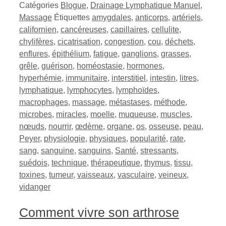
Catégories
Blogue
,
Drainage Lymphatique Manuel
,
Massage
Étiquettes
amygdales
,
anticorps
,
artériels
,
californien
,
cancéreuses
,
capillaires
,
cellulite
,
chylifères
,
cicatrisation
,
congestion
,
cou
,
déchets
,
enflures
,
épithélium
,
fatigue
,
ganglions
,
grasses
,
grêle
,
guérison
,
homéostasie
,
hormones
,
hyperhémie
,
immunitaire
,
interstitiel
,
intestin
,
litres
,
lymphatique
,
lymphocytes
,
lymphoïdes
,
macrophages
,
massage
,
métastases
,
méthode
,
microbes
,
miracles
,
moelle
,
muqueuse
,
muscles
,
nœuds
,
nourrir
,
œdème
,
organe
,
os
,
osseuse
,
peau
,
Peyer
,
physiologie
,
physiques
,
popularité
,
rate
,
sang
,
sanguine
,
sanguins
,
Santé
,
stressants
,
suédois
,
technique
,
thérapeutique
,
thymus
,
tissu
,
toxines
,
tumeur
,
vaisseaux
,
vasculaire
,
veineux
,
vidanger
Comment vivre son arthrose