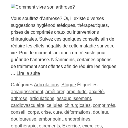
Vous souffrez d’arthrose? Or, il existe diverses
suggestions hygiénodiététiques, thérapeutiques,
prises de comprimés oraux ou interventions
chirurgicales. Suivez ces quelques conseils afin de
réduire les effets négatifs de cette maladie sur votre
vie. Pour le moment, aucune cure n’existe pour
guérir de l’arthrose. Néanmoins, certaines options
de traitement sont offertes afin de réduire les risques
…
Lire la suite
Catégories
Articulations
,
Blogue
Étiquettes
amaigrissement
,
améliorer
,
amplitude
,
anxiété
,
arthrose
,
articulations
,
assouplissement
,
cardiovasculaire
,
cellules
,
chirurgicales
,
comprimés
,
conseil
,
corps
,
crise
,
cure
,
déformations
,
douleur
,
douloureuse
,
embonpoint
,
endorphines
,
ergothérapie
,
étirements
,
Exercice
,
exercices
,