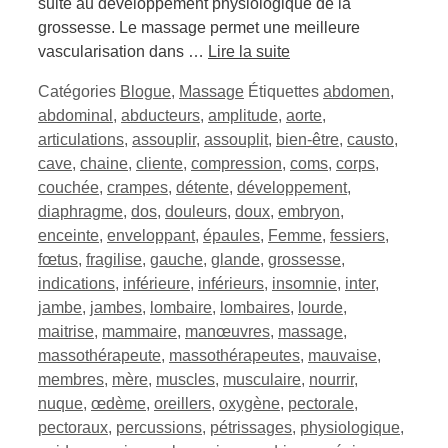
suite au développement physiologique de la
grossesse. Le massage permet une meilleure
vascularisation dans …
Lire la suite
Catégories
Blogue
,
Massage
Étiquettes
abdomen
,
abdominal
,
abducteurs
,
amplitude
,
aorte
,
articulations
,
assouplir
,
assouplit
,
bien-être
,
causto
,
cave
,
chaine
,
cliente
,
compression
,
coms
,
corps
,
couchée
,
crampes
,
détente
,
développement
,
diaphragme
,
dos
,
douleurs
,
doux
,
embryon
,
enceinte
,
enveloppant
,
épaules
,
Femme
,
fessiers
,
fœtus
,
fragilise
,
gauche
,
glande
,
grossesse
,
indications
,
inférieure
,
inférieurs
,
insomnie
,
inter
,
jambe
,
jambes
,
lombaire
,
lombaires
,
lourde
,
maitrise
,
mammaire
,
manœuvres
,
massage
,
massothérapeute
,
massothérapeutes
,
mauvaise
,
membres
,
mère
,
muscles
,
musculaire
,
nourrir
,
nuque
,
œdème
,
oreillers
,
oxygène
,
pectorale
,
pectoraux
,
percussions
,
pétrissages
,
physiologique
,