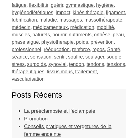
fatigue
,
flexibilité
,
guérir
,
gymnastique
,
hygiène
,
hygiénodiététiques
,
impact
,
kinésithérapie
,
ligament
,
lubrification
,
maladie
,
massages
,
massothérapeute
,
médecin
,
médicamenteux
,
médication
,
mobilité
,
muscles
,
naturels
,
nourrir
,
nutriments
,
orthèse
,
peau
,
phase aiguë
,
physiothérapie
,
poids
,
prévention
,
professionnel
,
rééducation
,
renforce
,
repos
,
Santé
,
séance
,
sensation
,
sentir
,
souffre
,
soulager
,
souple
,
stress
,
surpoids
,
synovial
,
tendon
,
tendons
,
tensions
,
thérapeutiques
,
tissus mous
,
traitement
,
vascularisation
Posts Récents
La prééclampsie et l’éclampsie
Promotion
Conseils pratiques et vergetures de la
femme enceinte