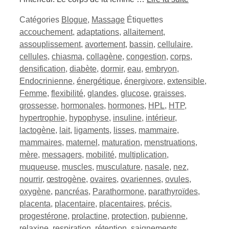
Catégories
Blogue
,
Massage
Étiquettes
accouchement
,
adaptations
,
allaitement
,
assouplissement
,
avortement
,
bassin
,
cellulaire
,
cellules
,
chiasma
,
collagène
,
congestion
,
corps
,
densification
,
diabète
,
dormir
,
eau
,
embryon
,
Endocrinienne
,
énergétique
,
énergivore
,
extensible
,
Femme
,
flexibilité
,
glandes
,
glucose
,
graisses
,
grossesse
,
hormonales
,
hormones
,
HPL
,
HTP
,
hypertrophie
,
hypophyse
,
insuline
,
intérieur
,
lactogène
,
lait
,
ligaments
,
lisses
,
mammaire
,
mammaires
,
maternel
,
maturation
,
menstruations
,
mère
,
messagers
,
mobilité
,
multiplication
,
muqueuse
,
muscles
,
musculature
,
nasale
,
nez
,
nourrir
,
œstrogène
,
ovaires
,
ovariennes
,
ovules
,
oxygène
,
pancréas
,
Parathormone
,
parathyroïdes
,
placenta
,
placentaire
,
placentaires
,
précis
,
progestérone
,
prolactine
,
protection
,
pubienne
,
relaxine
,
respiration
,
rétention
,
saignements
,