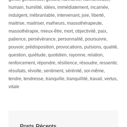
humain
,
humilité
,
idées
,
immédiatement
,
incarnée
,
indulgent
,
inébranlable
,
intervenant
,
joie
,
liberté
,
maitrise
,
maitriser
,
malheurs
,
massothérapeute
,
massothérapie
,
mieux-être
,
mort
,
objectivité
,
paix
,
patience
,
persévérance
,
personnalité
,
poursuivre
,
pouvoir
,
prédisposition
,
provocations
,
pulsions
,
qualité
,
question
,
quiétude
,
quotidien
,
rayonne
,
relation
,
renforcement
,
répondre
,
résilience
,
résoudre
,
ressentir
,
résultats
,
révolte
,
sentiment
,
sérénité
,
soi-même
,
tendre
,
tendresse
,
tranquille
,
tranquillité
,
travail
,
vertus
,
vitale
Posts Récents