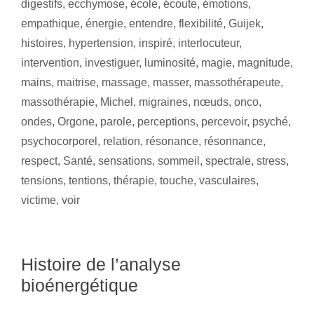
digestifs
,
ecchymose
,
école
,
écoute
,
émotions
,
empathique
,
énergie
,
entendre
,
flexibilité
,
Guijek
,
histoires
,
hypertension
,
inspiré
,
interlocuteur
,
intervention
,
investiguer
,
luminosité
,
magie
,
magnitude
,
mains
,
maitrise
,
massage
,
masser
,
massothérapeute
,
massothérapie
,
Michel
,
migraines
,
nœuds
,
onco
,
ondes
,
Orgone
,
parole
,
perceptions
,
percevoir
,
psyché
,
psychocorporel
,
relation
,
résonance
,
résonnance
,
respect
,
Santé
,
sensations
,
sommeil
,
spectrale
,
stress
,
tensions
,
tentions
,
thérapie
,
touche
,
vasculaires
,
victime
,
voir
Histoire de l’analyse
bioénergétique