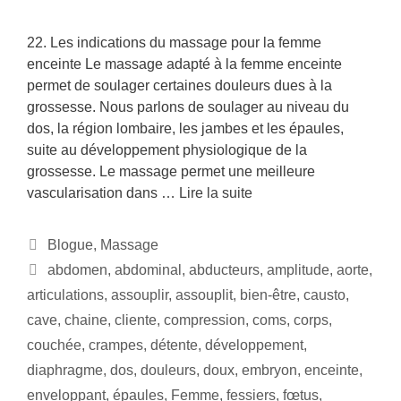
22. Les indications du massage pour la femme
enceinte Le massage adapté à la femme enceinte
permet de soulager certaines douleurs dues à la
grossesse. Nous parlons de soulager au niveau du
dos, la région lombaire, les jambes et les épaules,
suite au développement physiologique de la
grossesse. Le massage permet une meilleure
vascularisation dans …
Lire la suite
Blogue
,
Massage
abdomen
,
abdominal
,
abducteurs
,
amplitude
,
aorte
,
articulations
,
assouplir
,
assouplit
,
bien-être
,
causto
,
cave
,
chaine
,
cliente
,
compression
,
coms
,
corps
,
couchée
,
crampes
,
détente
,
développement
,
diaphragme
,
dos
,
douleurs
,
doux
,
embryon
,
enceinte
,
enveloppant
,
épaules
,
Femme
,
fessiers
,
fœtus
,