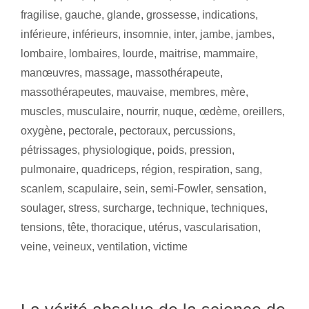
fragilise
,
gauche
,
glande
,
grossesse
,
indications
,
inférieure
,
inférieurs
,
insomnie
,
inter
,
jambe
,
jambes
,
lombaire
,
lombaires
,
lourde
,
maitrise
,
mammaire
,
manœuvres
,
massage
,
massothérapeute
,
massothérapeutes
,
mauvaise
,
membres
,
mère
,
muscles
,
musculaire
,
nourrir
,
nuque
,
œdème
,
oreillers
,
oxygène
,
pectorale
,
pectoraux
,
percussions
,
pétrissages
,
physiologique
,
poids
,
pression
,
pulmonaire
,
quadriceps
,
région
,
respiration
,
sang
,
scanlem
,
scapulaire
,
sein
,
semi-Fowler
,
sensation
,
soulager
,
stress
,
surcharge
,
technique
,
techniques
,
tensions
,
tête
,
thoracique
,
utérus
,
vascularisation
,
veine
,
veineux
,
ventilation
,
victime