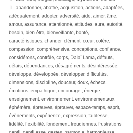
abandonner
,
abattre
,
acquisition
,
actions
,
adaptées
,
adéquatement
,
adopter
,
adversité
,
aide
,
aimer
,
âme
,
amour
,
assurance
,
attentionné
,
attitudes
,
aura
,
autorité
,
besoin
,
bien-être
,
bienveillante
,
bonté
,
caractéristiques
,
changer
,
clément
,
cœur
,
colère
,
compassion
,
compréhensive
,
conceptions
,
confiance
,
considérons
,
contrôle
,
corps
,
Dalaï Lama
,
défauts
,
délais
,
dépendances
,
désagréments
,
désintéressée
,
développe
,
développée
,
développer
,
difficultés
,
dimensions
,
discipline
,
douceur
,
doux
,
échecs
,
émotions
,
empathique
,
encourager
,
énergie
,
enseignement
,
environnement
,
environnementaux
,
éphémère
,
épreuves
,
éprouver
,
espace-temps
,
esprit
,
évènements
,
expérience
,
expression
,
faiblesse
,
fidélité
,
flexibilité
,
fondement
,
freudiennes
,
frustrations
,
gentil
,
gentillesse
,
gestes
,
harmonie
,
harmonieuse
,