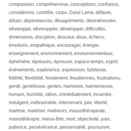
compassion
,
compréhensive
,
conceptions
,
confiance
,
considérons
,
contrôle
,
corps
,
Dalaï Lama
,
défauts
,
délais
,
dépendances
,
désagréments
,
désintéressée
,
développe
,
développée
,
développer
,
difficultés
,
dimensions
,
discipline
,
douceur
,
doux
,
échecs
,
émotions
,
empathique
,
encourager
,
énergie
,
enseignement
,
environnement
,
environnementaux
,
éphémère
,
épreuves
,
éprouver
,
espace-temps
,
esprit
,
évènements
,
expérience
,
expression
,
faiblesse
,
fidélité
,
flexibilité
,
fondement
,
freudiennes
,
frustrations
,
gentil
,
gentillesse
,
gestes
,
harmonie
,
harmonieuse
,
humain
,
humilité
,
idées
,
immédiatement
,
incarnée
,
indulgent
,
inébranlable
,
intervenant
,
joie
,
liberté
,
maitrise
,
maitriser
,
malheurs
,
massothérapeute
,
massothérapie
,
mieux-être
,
mort
,
objectivité
,
paix
,
patience
,
persévérance
,
personnalité
,
poursuivre
,