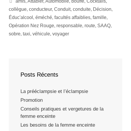
amis
,
Attabler
,
Automobile
,
bouffe
,
Cocktails
,
collègue
,
conducteur
,
Conduit
,
conduite
,
Décision
,
Éduc'alcool
,
éméché
,
facultés affaiblies
,
famille
,
Opération Nez Rouge
,
responsable
,
route
,
SAAQ
,
sobre
,
taxi
,
véhicule
,
voyager
Posts Récents
La prééclampsie et l’éclampsie
Promotion
Conseils pratiques et vergetures de la
femme enceinte
Les besoins de la femme enceinte