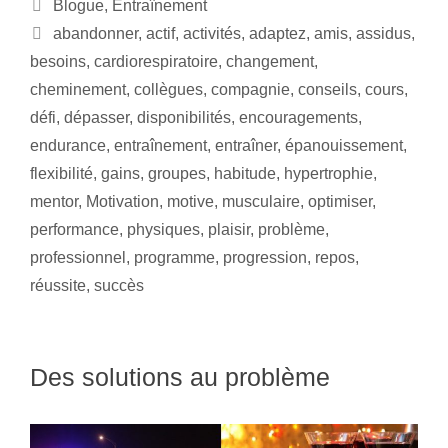
Blogue
,
Entraînement
abandonner
,
actif
,
activités
,
adaptez
,
amis
,
assidus
,
besoins
,
cardiorespiratoire
,
changement
,
cheminement
,
collègues
,
compagnie
,
conseils
,
cours
,
défi
,
dépasser
,
disponibilités
,
encouragements
,
endurance
,
entraînement
,
entraîner
,
épanouissement
,
flexibilité
,
gains
,
groupes
,
habitude
,
hypertrophie
,
mentor
,
Motivation
,
motive
,
musculaire
,
optimiser
,
performance
,
physiques
,
plaisir
,
problème
,
professionnel
,
programme
,
progression
,
repos
,
réussite
,
succès
Des solutions au problème