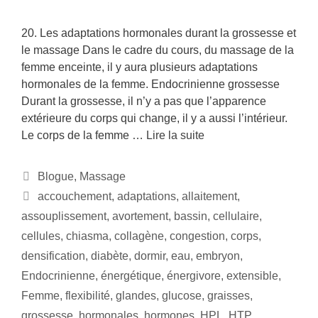
20. Les adaptations hormonales durant la grossesse et
le massage Dans le cadre du cours, du massage de la
femme enceinte, il y aura plusieurs adaptations
hormonales de la femme. Endocrinienne grossesse
Durant la grossesse, il n’y a pas que l’apparence
extérieure du corps qui change, il y a aussi l’intérieur.
Le corps de la femme …
Lire la suite
Blogue
,
Massage
accouchement
,
adaptations
,
allaitement
,
assouplissement
,
avortement
,
bassin
,
cellulaire
,
cellules
,
chiasma
,
collagène
,
congestion
,
corps
,
densification
,
diabète
,
dormir
,
eau
,
embryon
,
Endocrinienne
,
énergétique
,
énergivore
,
extensible
,
Femme
,
flexibilité
,
glandes
,
glucose
,
graisses
,
grossesse
,
hormonales
,
hormones
,
HPL
,
HTP
,