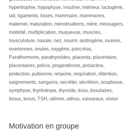
hypertrophie
,
hypophyse
,
insuline
,
intérieur
,
lactogène
,
lait
,
ligaments
,
lisses
,
mammaire
,
mammaires
,
maternel
,
maturation
,
menstruations
,
mère
,
messagers
,
mobilité
,
multiplication
,
muqueuse
,
muscles
,
musculature
,
nasale
,
nez
,
nourrir
,
œstrogène
,
ovaires
,
ovariennes
,
ovules
,
oxygène
,
pancréas
,
Parathormone
,
parathyroïdes
,
placenta
,
placentaire
,
placentaires
,
précis
,
progestérone
,
prolactine
,
protection
,
pubienne
,
relaxine
,
respiration
,
rétention
,
saignements
,
sanguins
,
secréter
,
sécrétion
,
souplesse
,
symphyse
,
thyréotrope
,
thyroïde
,
tissu
,
tissulaires
,
tissus
,
tonus
,
TSH
,
utérine
,
utérus
,
vaisseaux
,
vision
Motivation en groupe