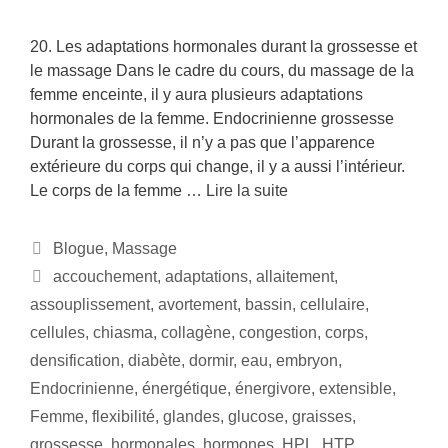
20. Les adaptations hormonales durant la grossesse et
le massage Dans le cadre du cours, du massage de la
femme enceinte, il y aura plusieurs adaptations
hormonales de la femme. Endocrinienne grossesse
Durant la grossesse, il n’y a pas que l’apparence
extérieure du corps qui change, il y a aussi l’intérieur.
Le corps de la femme …
Lire la suite
Blogue
,
Massage
accouchement
,
adaptations
,
allaitement
,
assouplissement
,
avortement
,
bassin
,
cellulaire
,
cellules
,
chiasma
,
collagène
,
congestion
,
corps
,
densification
,
diabète
,
dormir
,
eau
,
embryon
,
Endocrinienne
,
énergétique
,
énergivore
,
extensible
,
Femme
,
flexibilité
,
glandes
,
glucose
,
graisses
,
grossesse
,
hormonales
,
hormones
,
HPL
,
HTP
,