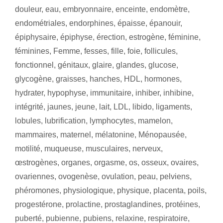
douleur
,
eau
,
embryonnaire
,
enceinte
,
endomètre
,
endométriales
,
endorphines
,
épaisse
,
épanouir
,
épiphysaire
,
épiphyse
,
érection
,
estrogène
,
féminine
,
féminines
,
Femme
,
fesses
,
fille
,
foie
,
follicules
,
fonctionnel
,
génitaux
,
glaire
,
glandes
,
glucose
,
glycogène
,
graisses
,
hanches
,
HDL
,
hormones
,
hydrater
,
hypophyse
,
immunitaire
,
inhiber
,
inhibine
,
intégrité
,
jaunes
,
jeune
,
lait
,
LDL
,
libido
,
ligaments
,
lobules
,
lubrification
,
lymphocytes
,
mamelon
,
mammaires
,
maternel
,
mélatonine
,
Ménopausée
,
motilité
,
muqueuse
,
musculaires
,
nerveux
,
œstrogènes
,
organes
,
orgasme
,
os
,
osseux
,
ovaires
,
ovariennes
,
ovogenèse
,
ovulation
,
peau
,
pelviens
,
phéromones
,
physiologique
,
physique
,
placenta
,
poils
,
progestérone
,
prolactine
,
prostaglandines
,
protéines
,
puberté
,
pubienne
,
pubiens
,
relaxine
,
respiratoire
,