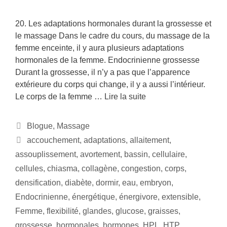
20. Les adaptations hormonales durant la grossesse et
le massage Dans le cadre du cours, du massage de la
femme enceinte, il y aura plusieurs adaptations
hormonales de la femme. Endocrinienne grossesse
Durant la grossesse, il n’y a pas que l’apparence
extérieure du corps qui change, il y a aussi l’intérieur.
Le corps de la femme …
Lire la suite
Blogue
,
Massage
accouchement
,
adaptations
,
allaitement
,
assouplissement
,
avortement
,
bassin
,
cellulaire
,
cellules
,
chiasma
,
collagène
,
congestion
,
corps
,
densification
,
diabète
,
dormir
,
eau
,
embryon
,
Endocrinienne
,
énergétique
,
énergivore
,
extensible
,
Femme
,
flexibilité
,
glandes
,
glucose
,
graisses
,
grossesse
,
hormonales
,
hormones
,
HPL
,
HTP
,