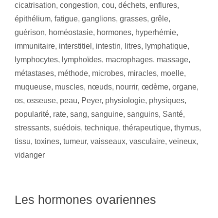
cicatrisation
,
congestion
,
cou
,
déchets
,
enflures
,
épithélium
,
fatigue
,
ganglions
,
grasses
,
grêle
,
guérison
,
homéostasie
,
hormones
,
hyperhémie
,
immunitaire
,
interstitiel
,
intestin
,
litres
,
lymphatique
,
lymphocytes
,
lymphoïdes
,
macrophages
,
massage
,
métastases
,
méthode
,
microbes
,
miracles
,
moelle
,
muqueuse
,
muscles
,
nœuds
,
nourrir
,
œdème
,
organe
,
os
,
osseuse
,
peau
,
Peyer
,
physiologie
,
physiques
,
popularité
,
rate
,
sang
,
sanguine
,
sanguins
,
Santé
,
stressants
,
suédois
,
technique
,
thérapeutique
,
thymus
,
tissu
,
toxines
,
tumeur
,
vaisseaux
,
vasculaire
,
veineux
,
vidanger
Les hormones ovariennes