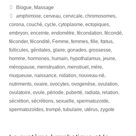
Blogue
,
Massage
amphimixie
,
cerveau
,
cervicale
,
chromosomes
,
corona
,
couché
,
cycle
,
cytoplasme
,
ectopiques
,
embryon
,
enceinte
,
endomètre
,
fécondation
,
fécondé
,
féconder
,
fécondité
,
Femme
,
femmes
,
fille
,
fœtus
,
follicules
,
génitales
,
glaire
,
gonades
,
grossesse
,
homme
,
hormones
,
humain
,
hypothalamus
,
jeune
,
ménopause
,
menstruation
,
menstruel
,
mère
,
muqueuse
,
naissance
,
nidation
,
nouveau-né
,
nutriments
,
ovaire
,
ovocytes
,
ovogenèse
,
ovulation
,
ovulatoire
,
ovule
,
période
,
puberté
,
radiata
,
relation
,
sécrétion
,
sécrétions
,
sexuelle
,
spermatozoïde
,
spermatozoïdes
,
trompé
,
tubulaire
,
utérus
,
zygote