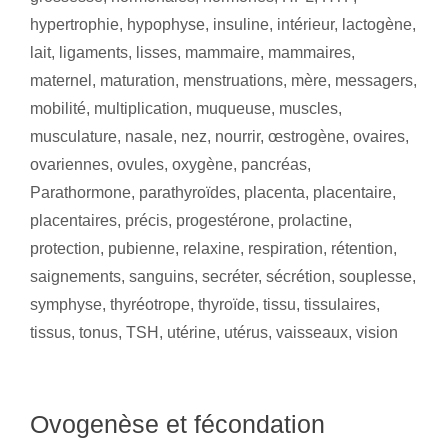
hypertrophie
,
hypophyse
,
insuline
,
intérieur
,
lactogène
,
lait
,
ligaments
,
lisses
,
mammaire
,
mammaires
,
maternel
,
maturation
,
menstruations
,
mère
,
messagers
,
mobilité
,
multiplication
,
muqueuse
,
muscles
,
musculature
,
nasale
,
nez
,
nourrir
,
œstrogène
,
ovaires
,
ovariennes
,
ovules
,
oxygène
,
pancréas
,
Parathormone
,
parathyroïdes
,
placenta
,
placentaire
,
placentaires
,
précis
,
progestérone
,
prolactine
,
protection
,
pubienne
,
relaxine
,
respiration
,
rétention
,
saignements
,
sanguins
,
secréter
,
sécrétion
,
souplesse
,
symphyse
,
thyréotrope
,
thyroïde
,
tissu
,
tissulaires
,
tissus
,
tonus
,
TSH
,
utérine
,
utérus
,
vaisseaux
,
vision
Ovogenèse et fécondation