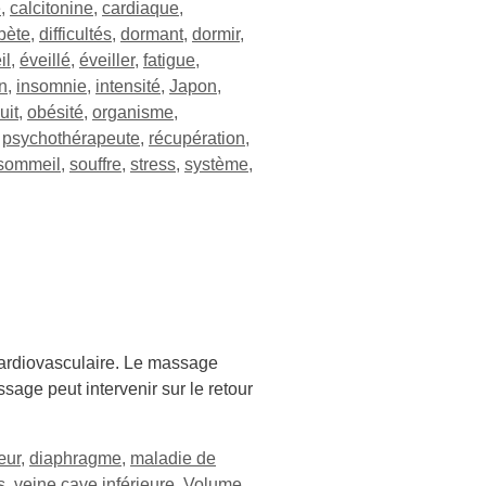
e
,
calcitonine
,
cardiaque
,
bète
,
difficultés
,
dormant
,
dormir
,
il
,
éveillé
,
éveiller
,
fatigue
,
n
,
insomnie
,
intensité
,
Japon
,
uit
,
obésité
,
organisme
,
,
psychothérapeute
,
récupération
,
sommeil
,
souffre
,
stress
,
système
,
cardiovasculaire. Le massage
sage peut intervenir sur le retour
œur
,
diaphragme
,
maladie de
s
,
veine cave inférieure
,
Volume