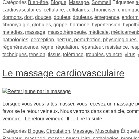
Catégories
Bien-être
,
Blogue
,
Massage
,
Sommeil
Étiquettes
a
cardiovasculaires
,
cellulaire
,
cellulaires
,
chroniciser
,
chroniqu
dormons
,
dort
,
douces
,
douleur
,
douleurs
,
émergence
,
endorm
fibromyalgie
,
globules
,
grippe
,
hormone
,
hypertension
,
hypoth
maladies
,
massage
,
massothérapeute
,
médicale
,
médicament
pathologies
,
perception
,
perçue
,
perturbation
,
physiologiques
,
régénérescence
,
règne
,
régulation
,
réparateur
,
résistance
,
resp
techniques
,
tension
,
tissus
,
tolérance
,
troubles
,
vaincre
,
virus
,
Le massage cardiovasculaire
Lorsque vous vous faites masser, vous recevez un massage po
favorise le retour veineux. Nous verrons dans cet article, com
veineux. Le retour veineux Il …
Lire la suite
Catégories
Blogue
,
Circulation
,
Massage
,
Musculaire
Étiquet
Raynaud
,
massage
,
masser
,
musculaire
,
pathologies
,
propuls