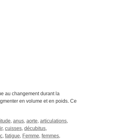
que au changement durant la
ugmenter en volume et en poids. Ce
itude
,
anus
,
aorte
,
articulations
,
ir
,
cuisses
,
décubitus
,
c
,
fatigue
,
Femme
,
femmes
,