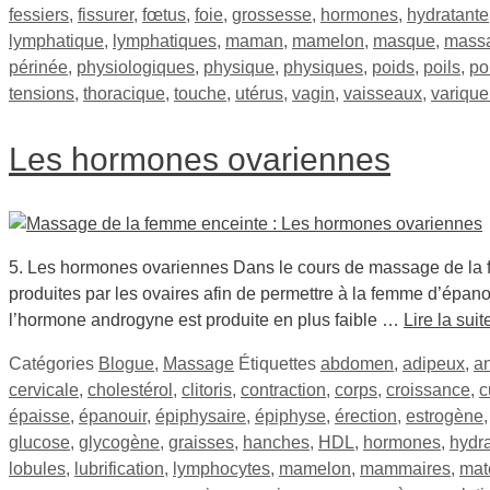
fessiers
,
fissurer
,
fœtus
,
foie
,
grossesse
,
hormones
,
hydratante
lymphatique
,
lymphatiques
,
maman
,
mamelon
,
masque
,
mass
périnée
,
physiologiques
,
physique
,
physiques
,
poids
,
poils
,
po
tensions
,
thoracique
,
touche
,
utérus
,
vagin
,
vaisseaux
,
variqu
Les hormones ovariennes
5. Les hormones ovariennes Dans le cours de massage de la f
produites par les ovaires afin de permettre à la femme d’épano
l’hormone androgyne est produite en plus faible …
Lire la suit
Catégories
Blogue
,
Massage
Étiquettes
abdomen
,
adipeux
,
a
cervicale
,
cholestérol
,
clitoris
,
contraction
,
corps
,
croissance
,
c
épaisse
,
épanouir
,
épiphysaire
,
épiphyse
,
érection
,
estrogène
glucose
,
glycogène
,
graisses
,
hanches
,
HDL
,
hormones
,
hydra
lobules
,
lubrification
,
lymphocytes
,
mamelon
,
mammaires
,
mat