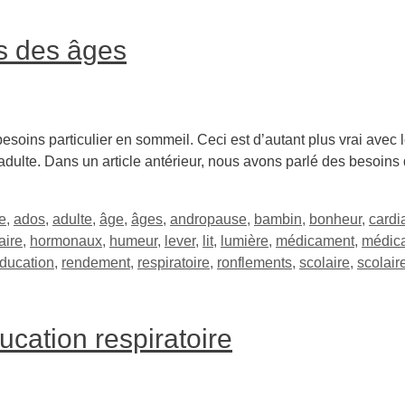
rs des âges
besoins particulier en sommeil. Ceci est d’autant plus vrai avec 
 adulte. Dans un article antérieur, nous avons parlé des besoi
e
,
ados
,
adulte
,
âge
,
âges
,
andropause
,
bambin
,
bonheur
,
cardi
aire
,
hormonaux
,
humeur
,
lever
,
lit
,
lumière
,
médicament
,
médic
ducation
,
rendement
,
respiratoire
,
ronflements
,
scolaire
,
scolair
ucation respiratoire