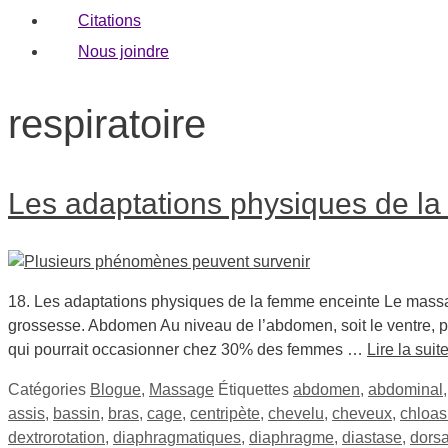
Citations
Nous joindre
respiratoire
Les adaptations physiques de l
18. Les adaptations physiques de la femme enceinte Le massa
grossesse. Abdomen Au niveau de l’abdomen, soit le ventre, p
qui pourrait occasionner chez 30% des femmes …
Lire la suit
Catégories
Blogue
,
Massage
Étiquettes
abdomen
,
abdominal
assis
,
bassin
,
bras
,
cage
,
centripète
,
chevelu
,
cheveux
,
chloa
dextrorotation
,
diaphragmatiques
,
diaphragme
,
diastase
,
dorsa