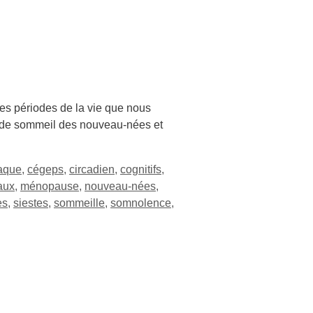
les périodes de la vie que nous
ns de sommeil des nouveau-nées et
aque
,
cégeps
,
circadien
,
cognitifs
,
aux
,
ménopause
,
nouveau-nées
,
es
,
siestes
,
sommeille
,
somnolence
,