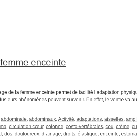
a femme enceinte
ge de la femme enceinte permet de facilité l’adaptation physi
lusieurs phénomènes peuvent survenir. En effet, le ventre va a
e
,
abdominale
,
abdominaux
,
Activité
,
adaptations
,
aisselles
,
ampl
sma
,
circulation cœur
,
colonne
,
costo-vertébrales
,
cou
,
crème
,
cu
l
,
dos
,
douloureux
,
drainage
,
droits
,
élastique
,
enceinte
,
estoma