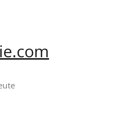
ie.com
eute