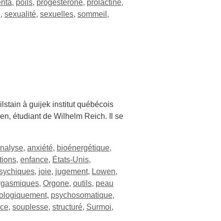
enta
,
poils
,
progestérone
,
prolactine
,
e
,
sexualité
,
sexuelles
,
sommeil
,
stain à guijek institut québécois
n, étudiant de Wilhelm Reich. Il se
nalyse
,
anxiété
,
bioénergétique
,
tions
,
enfance
,
États-Unis
,
psychiques
,
joie
,
jugement
,
Lowen
,
rgasmiques
,
Orgone
,
outils
,
peau
ologiquement
,
psychosomatique
,
nce
,
souplesse
,
structuré
,
Surmoi
,