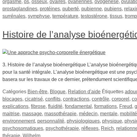
orgasme
,
os
,
osseux
,
ovaires
,
ovariennes
,
ovogenèse
,
ovulati
prostaglandines
,
protéines
,
puberté
,
pubienne
,
pubiens
,
relax
surrénales
,
symphyse
,
température
,
testostérone
,
tissus
,
trom
Histoire de l’analyse bioénergét
3. Histoire de l’analyse bioénergétique L’analyse bioénergéti
pour la santé intégrale. L’analyse bioénergétique est une psy
basera sur les travaux de ce dernier, prétendument scientifiq
Catégories
Bien-être
,
Blogue
,
Relation d'aide
Étiquettes
adou
blocages
,
cicatrisé
,
conflits
,
contractions
,
contrôle
,
corporel
,
co
explications
,
fibrose
,
fluidité
,
fondamental
,
formations
,
Freud
,
g
maitrise
,
massage
,
massothérapie
,
médecin
,
mentale
,
mobilité
environnement
,
personnalité
,
physiologiques
,
physique
,
phys
psychosomatiques
,
psychothérapie
,
réflexes
,
Reich
,
relationn
thérapie
,
Wilhelm