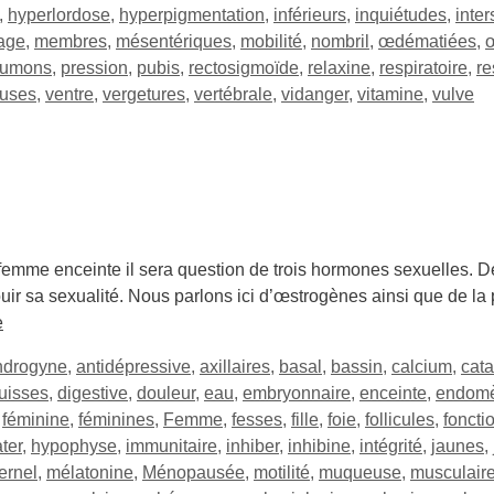
,
hyperlordose
,
hyperpigmentation
,
inférieurs
,
inquiétudes
,
inters
age
,
membres
,
mésentériques
,
mobilité
,
nombril
,
œdématiées
,
umons
,
pression
,
pubis
,
rectosigmoïde
,
relaxine
,
respiratoire
,
re
euses
,
ventre
,
vergetures
,
vertébrale
,
vidanger
,
vitamine
,
vulve
emme enceinte il sera question de trois hormones sexuelles. 
uir sa sexualité. Nous parlons ici d’œstrogènes ainsi que de la
e
ndrogyne
,
antidépressive
,
axillaires
,
basal
,
bassin
,
calcium
,
cata
uisses
,
digestive
,
douleur
,
eau
,
embryonnaire
,
enceinte
,
endomè
,
féminine
,
féminines
,
Femme
,
fesses
,
fille
,
foie
,
follicules
,
foncti
ter
,
hypophyse
,
immunitaire
,
inhiber
,
inhibine
,
intégrité
,
jaunes
,
ernel
,
mélatonine
,
Ménopausée
,
motilité
,
muqueuse
,
musculair