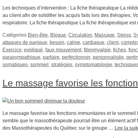
Les techniques d’intervention : La fiche thérapeutique La rééd
au client afin de solidifier les acquis faits lors des thérapies. 
respiratoire. La fiche thérapeutique La fiche thérapeutique est
Catégories
Bien-être
,
Blogue
,
Circulation
,
Massage
,
Stress
,
S
attaques de panique
,
besoin
,
calme
,
cardiaque
,
client
,
comple
Exercice
,
expliqué
,
faux mouvement
,
fibromyalgie
,
fiches
,
fonc
parasympathique
,
parfaire
,
perfectionner
,
personnalisée
,
perti
somatiques
,
sommeil
,
stratégies
,
symptomatologie
,
technique
Le massage favorise les fonctio
Le massage favorise les fonctions immunitaires et le sommeil 
semble que le massothérapeute pourrait être un élément actif fa
des Massothérapeutes du Québec sur le groupe …
Lire la suit