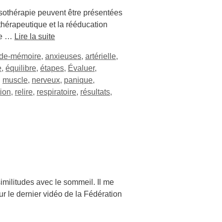
ssothérapie peuvent être présentées
e thérapeutique et la rééducation
sée …
Lire la suite
ide-mémoire
,
anxieuses
,
artérielle
,
e
,
équilibre
,
étapes
,
Évaluer
,
,
muscle
,
nerveux
,
panique
,
tion
,
relire
,
respiratoire
,
résultats
,
imilitudes avec le sommeil. Il me
ur le dernier vidéo de la Fédération