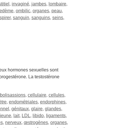
titiel
,
invaginé
,
jambes
,
lombaire
,
œdème
,
ombilic
,
organes
,
peau
,
spirer
,
sanguin
,
sanguins
,
seins
,
Deux hormones sexuelles sont
 progestérone. La testostérone
bolisassions
,
cellulaire
,
cellules
,
tre
,
endométriales
,
endorphines
,
onnel
,
génitaux
,
glaire
,
glandes
,
jeune
,
lait
,
LDL
,
libido
,
ligaments
,
es
,
nerveux
,
œstrogènes
,
organes
,