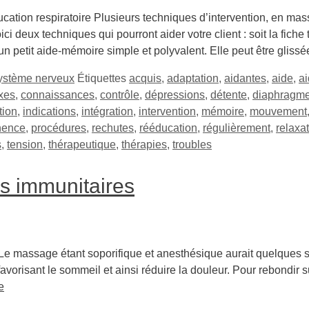
ucation respiratoire Plusieurs techniques d’intervention, en ma
Voici deux techniques qui pourront aider votre client : soit la fich
 un petit aide-mémoire simple et polyvalent. Elle peut être glis
ystème nerveux
Étiquettes
acquis
,
adaptation
,
aidantes
,
aide
,
a
xes
,
connaissances
,
contrôle
,
dépressions
,
détente
,
diaphragm
tion
,
indications
,
intégration
,
intervention
,
mémoire
,
mouvement
nence
,
procédures
,
rechutes
,
rééducation
,
régulièrement
,
relaxa
s
,
tension
,
thérapeutique
,
thérapies
,
troubles
ns immunitaires
Le massage étant soporifique et anesthésique aurait quelques s
vorisant le sommeil et ainsi réduire la douleur. Pour rebondir s
e