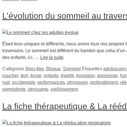
L’évolution du sommeil au trave
Étant tous uniques et différents, nous avons tous nos propres 
traversons. Le sommeil est différent du bambin que celui d’un
des enfants, ici, …
Lire la suite
Catégories
Bien-être
,
Blogue
,
Sommeil
Étiquettes
adolescenc
coucher
,
dort
,
école
,
enfants
,
éveillé
,
évolution
,
grossesse
,
hor
nuit
,
occidentale
,
performances
,
physiques
,
profondément
,
réé
somnolents
,
stressants
,
vieillissement
La fiche thérapeutique & La rééd