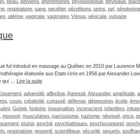
on
,
peau
,
pelviens
,
phéromones
,
physiologique
,
physique
,
plac
ine
,
respiratoire
,
sang
,
secréter
,
sécrétions
,
seins
,
sel
,
sérotonin
pes
,
utérine
,
vaginale
,
vaginales
,
Vénus
,
vésicale
,
vulvaire
ique
que fut introduit en massage au Québec en 2010 par Laurence Mil
chothérapie élaborée aux Etats-Unis en 1956 par Alexander Lowe
ue qui …
Lire la suite
cissement
,
adversité
,
affective
,
Agressé
,
Alexander
,
amplitude
,
a
rps
,
cours
,
créativité
,
cuirassé
,
défense
,
dépression
,
école
,
émo
uérir
,
Guijek
,
histoire
,
imagination
,
inconscient
,
infantiles
,
intra
,
mouvoir
,
musculaires
,
narcissisme
,
nazisme
,
névrosé
,
onco
,
o
iquement
,
plaisir
,
psyché
,
psychiatriques
,
psychocorporel
,
psych
els
,
respiratoire
,
ressenti
,
scientifique
,
sécurité
,
sexuels
,
souffra