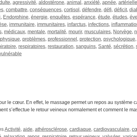
dulte
,
agressivité
,
aldostérone
,
animal
,
anxiété
,
apnée
,
artériell
es
,
combattre
,
conséquences
,
cortisol
,
défendre
,
défi
,
déficit
,
dia
i
,
Endorphine
,
énergie
,
enquêtes
,
espérance
,
étude
,
études
,
éve
èse
,
immunitaire
,
immunitaires
,
infarctus
,
infections
,
inflammatio
s
,
médicaux
,
mentale
,
mortalité
,
mourir
,
musculaires
,
Norvège
,
n
physique
,
problèmes
,
professionnel
,
protection
,
psychologique
iratoire
,
respiratoires
,
restauration
,
sanguins
,
Santé
,
sécrétion
,
vulnérable
ur le cœur. En effet, le massage permet un repos au système 
ment s’effectue le retour veineux normalement et comment le mas
tes
Activité
,
aide
,
athérosclérose
,
cardiaque
,
cardiovasculaire
,
c
é
,
relaxation
,
repos
,
respiratoire
,
retour veineux
,
valvules
,
varice