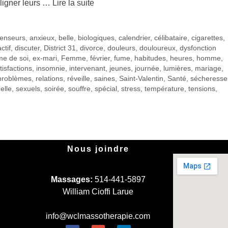
ligner leurs …
Lire la suite
tenseurs
,
anxieux
,
belle
,
biologiques
,
calendrier
,
célibataire
,
cigarettes
,
ctif
,
discuter
,
District 31
,
divorce
,
douleurs
,
douloureux
,
dysfonction
me de soi
,
ex-mari
,
Femme
,
février
,
fume
,
habitudes
,
heures
,
homme
,
tisfactions
,
insomnie
,
intervenant
,
jeunes
,
journée
,
lumières
,
mariage
,
problèmes
,
relations
,
réveille
,
saines
,
Saint-Valentin
,
Santé
,
sécheresse
elle
,
sexuels
,
soirée
,
souffre
,
spécial
,
stress
,
température
,
tensions
,
Nous joindre
Massages:
514-441-5897
William Cioffi Larue
info@wclmassotherapie.com