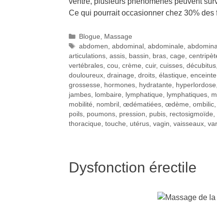
ventre, plusieurs phénomènes peuvent surve
Ce qui pourrait occasionner chez 30% de
Blogue
,
Massage
abdomen
,
abdominal
,
abdominale
,
abdomin
articulations
,
assis
,
bassin
,
bras
,
cage
,
centripèt
vertébrales
,
cou
,
crème
,
cuir
,
cuisses
,
décubitus
douloureux
,
drainage
,
droits
,
élastique
,
enceinte
grossesse
,
hormones
,
hydratante
,
hyperlordose
jambes
,
lombaire
,
lymphatique
,
lymphatiques
,
m
mobilité
,
nombril
,
œdématiées
,
œdème
,
ombilic
poils
,
poumons
,
pression
,
pubis
,
rectosigmoïde
,
thoracique
,
touche
,
utérus
,
vagin
,
vaisseaux
,
va
Dysfonction érectile