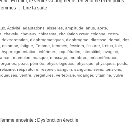
nir. En effet, le ventre va augmenter en volume et en poids.
s femmes …
Lire la suite
aux
,
Activité
,
adaptations
,
aisselles
,
amplitude
,
anus
,
aorte
,
e
,
chevelu
,
cheveux
,
chloasma
,
circulation cœur
,
colonne
,
costo-
,
dextrorotation
,
diaphragmatiques
,
diaphragme
,
diastase
,
dorsal
,
dos
,
,
estomac
,
fatigue
,
Femme
,
femmes
,
fessiers
,
fissurer
,
fœtus
,
foie
,
,
hyperpigmentation
,
inférieurs
,
inquiétudes
,
interstitiel
,
invaginé
,
aman
,
mamelon
,
masque
,
massage
,
membres
,
mésentériques
,
,
organes
,
peau
,
périnée
,
physiologiques
,
physique
,
physiques
,
poids
,
relaxine
,
respiratoire
,
respirer
,
sanguin
,
sanguins
,
seins
,
tensions
,
riqueuses
,
ventre
,
vergetures
,
vertébrale
,
vidanger
,
vitamine
,
vulve