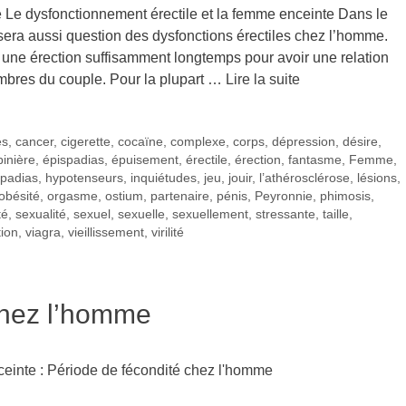
te Le dysfonctionnement érectile et la femme enceinte Dans le
era aussi question des dysfonctions érectiles chez l’homme.
ir une érection suffisamment longtemps pour avoir une relation
mbres du couple. Pour la plupart …
Lire la suite
es
,
cancer
,
cigerette
,
cocaïne
,
complexe
,
corps
,
dépression
,
désire
,
pinière
,
épispadias
,
épuisement
,
érectile
,
érection
,
fantasme
,
Femme
,
padias
,
hypotenseurs
,
inquiétudes
,
jeu
,
jouir
,
l’athérosclérose
,
lésions
,
obésité
,
orgasme
,
ostium
,
partenaire
,
pénis
,
Peyronnie
,
phimosis
,
té
,
sexualité
,
sexuel
,
sexuelle
,
sexuellement
,
stressante
,
taille
,
tion
,
viagra
,
vieillissement
,
virilité
chez l’homme