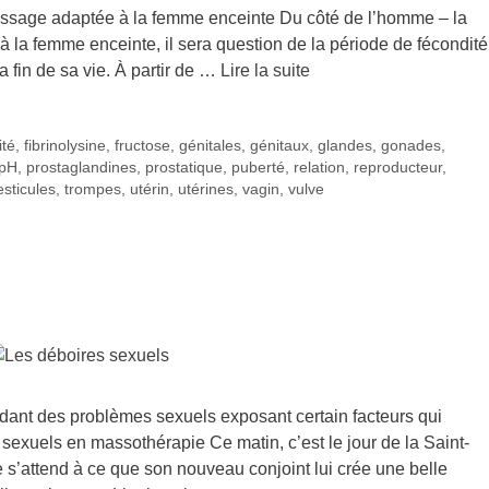
assage adaptée à la femme enceinte Du côté de l’homme – la
à la femme enceinte, il sera question de la période de fécondité
a fin de sa vie. À partir de …
Lire la suite
ité
,
fibrinolysine
,
fructose
,
génitales
,
génitaux
,
glandes
,
gonades
,
pH
,
prostaglandines
,
prostatique
,
puberté
,
relation
,
reproducteur
,
esticules
,
trompes
,
utérin
,
utérines
,
vagin
,
vulve
dant des problèmes sexuels exposant certain facteurs qui
 sexuels en massothérapie Ce matin, c’est le jour de la Saint-
s’attend à ce que son nouveau conjoint lui crée une belle