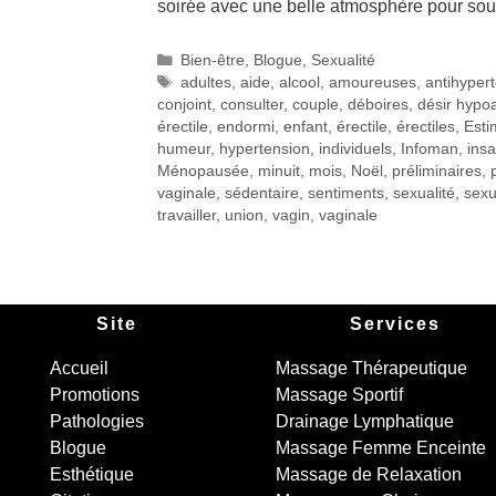
soirée avec une belle atmosphère pour sou
Bien-être
,
Blogue
,
Sexualité
adultes
,
aide
,
alcool
,
amoureuses
,
antihyper
conjoint
,
consulter
,
couple
,
déboires
,
désir hypoa
érectile
,
endormi
,
enfant
,
érectile
,
érectiles
,
Esti
humeur
,
hypertension
,
individuels
,
Infoman
,
insa
Ménopausée
,
minuit
,
mois
,
Noël
,
préliminaires
,
vaginale
,
sédentaire
,
sentiments
,
sexualité
,
sexu
travailler
,
union
,
vagin
,
vaginale
Site
Services
Accueil
Massage Thérapeutique
Promotions
Massage Sportif
Pathologies
Drainage Lymphatique
Blogue
Massage Femme Enceinte
Esthétique
Massage de Relaxation