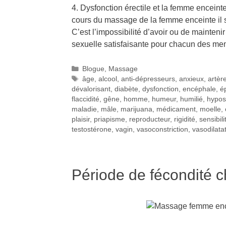
4. Dysfonction érectile et la femme encein
cours du massage de la femme enceinte il s
C’est l’impossibilité d’avoir ou de mainten
sexuelle satisfaisante pour chacun des me
Blogue
,
Massage
âge
,
alcool
,
anti-dépresseurs
,
anxieux
,
artèr
dévalorisant
,
diabète
,
dysfonction
,
encéphale
,
é
flaccidité
,
gêne
,
homme
,
humeur
,
humilié
,
hypos
maladie
,
mâle
,
marijuana
,
médicament
,
moelle
,
plaisir
,
priapisme
,
reproducteur
,
rigidité
,
sensibili
testostérone
,
vagin
,
vasoconstriction
,
vasodilata
Période de fécondité 