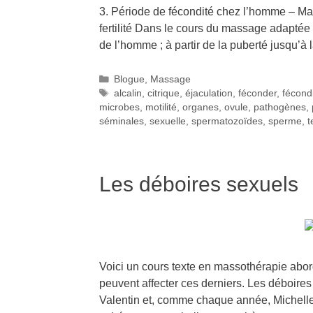
3. Période de fécondité chez l’homme – M
fertilité Dans le cours du massage adaptée 
de l’homme ; à partir de la puberté jusqu’à l
Blogue
,
Massage
alcalin
,
citrique
,
éjaculation
,
féconder
,
fécond
microbes
,
motilité
,
organes
,
ovule
,
pathogènes
,
séminales
,
sexuelle
,
spermatozoïdes
,
sperme
,
t
Les déboires sexuels
Voici un cours texte en massothérapie abor
peuvent affecter ces derniers. Les déboires
Valentin et, comme chaque année, Michelle 