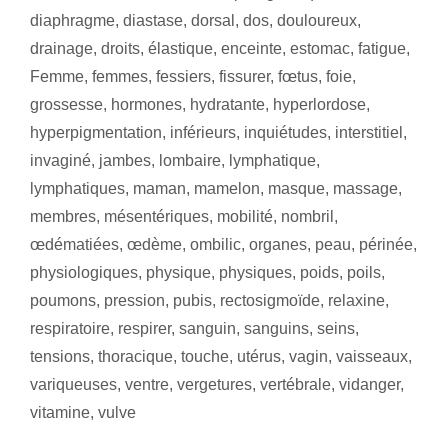
diaphragme
,
diastase
,
dorsal
,
dos
,
douloureux
,
drainage
,
droits
,
élastique
,
enceinte
,
estomac
,
fatigue
,
Femme
,
femmes
,
fessiers
,
fissurer
,
fœtus
,
foie
,
grossesse
,
hormones
,
hydratante
,
hyperlordose
,
hyperpigmentation
,
inférieurs
,
inquiétudes
,
interstitiel
,
invaginé
,
jambes
,
lombaire
,
lymphatique
,
lymphatiques
,
maman
,
mamelon
,
masque
,
massage
,
membres
,
mésentériques
,
mobilité
,
nombril
,
œdématiées
,
œdème
,
ombilic
,
organes
,
peau
,
périnée
,
physiologiques
,
physique
,
physiques
,
poids
,
poils
,
poumons
,
pression
,
pubis
,
rectosigmoïde
,
relaxine
,
respiratoire
,
respirer
,
sanguin
,
sanguins
,
seins
,
tensions
,
thoracique
,
touche
,
utérus
,
vagin
,
vaisseaux
,
variqueuses
,
ventre
,
vergetures
,
vertébrale
,
vidanger
,
vitamine
,
vulve