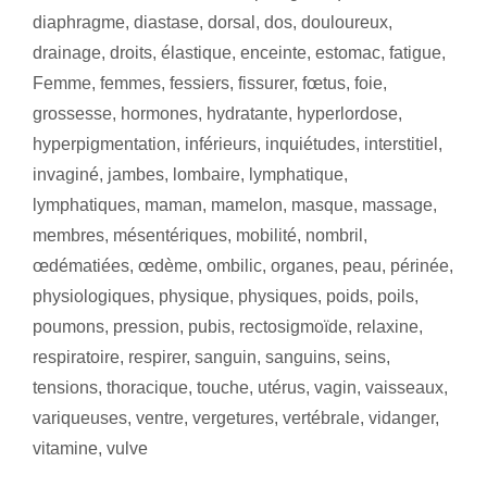
diaphragme
,
diastase
,
dorsal
,
dos
,
douloureux
,
drainage
,
droits
,
élastique
,
enceinte
,
estomac
,
fatigue
,
Femme
,
femmes
,
fessiers
,
fissurer
,
fœtus
,
foie
,
grossesse
,
hormones
,
hydratante
,
hyperlordose
,
hyperpigmentation
,
inférieurs
,
inquiétudes
,
interstitiel
,
invaginé
,
jambes
,
lombaire
,
lymphatique
,
lymphatiques
,
maman
,
mamelon
,
masque
,
massage
,
membres
,
mésentériques
,
mobilité
,
nombril
,
œdématiées
,
œdème
,
ombilic
,
organes
,
peau
,
périnée
,
physiologiques
,
physique
,
physiques
,
poids
,
poils
,
poumons
,
pression
,
pubis
,
rectosigmoïde
,
relaxine
,
respiratoire
,
respirer
,
sanguin
,
sanguins
,
seins
,
tensions
,
thoracique
,
touche
,
utérus
,
vagin
,
vaisseaux
,
variqueuses
,
ventre
,
vergetures
,
vertébrale
,
vidanger
,
vitamine
,
vulve