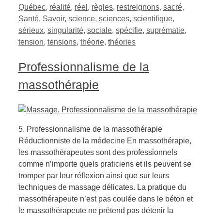
Québec
,
réalité
,
réel
,
règles
,
restreignons
,
sacré
,
Santé
,
Savoir
,
science
,
sciences
,
scientifique
,
sérieux
,
singularité
,
sociale
,
spécifie
,
suprématie
,
tension
,
tensions
,
théorie
,
théories
Professionnalisme de la
massothérapie
5. Professionnalisme de la massothérapie
Réductionniste de la médecine En massothérapie,
les massothérapeutes sont des professionnels
comme n’importe quels praticiens et ils peuvent se
tromper par leur réflexion ainsi que sur leurs
techniques de massage délicates. La pratique du
massothérapeute n’est pas coulée dans le béton et
le massothérapeute ne prétend pas détenir la