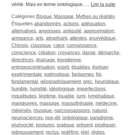
vérité. Mais en terme ontologique, …
Lire la suite
Catégories
Blogue
,
Massage
,
Mythes ou réalités
Étiquettes
abandonnés
,
actions
,
adéquation
,
alternatives
,
angoisses
,
antiquité
,
approximation
,
arrogance
,
arts
,
atrophiant
,
attentes
,
ayurvédique
,
Chinois
,
classique
,
cœur
,
connaissance
,
conscience
,
création
,
croyances
,
danse
,
démarche
,
directrices
,
drainage
,
égyptienne
,
entroposcentrisation
,
esprit
,
étudiées
,
évoluer
,
expérimentale
,
extrinsèque
,
fantasmes
,
foi
,
fondamental
,
géographiquement
,
grec
,
heuristique
,
humble
,
humilité
,
idéologique
,
imperfections
,
inquiétudes
,
légitime
,
louable
,
lumi
,
lymphatique
,
manœuvres
,
massage
,
massothérapie
,
médecine
,
méprisés
,
musique
,
narcissisassions
,
naturel
,
neurosciences
,
non-dit
,
ontologique
,
paradigme
,
plurivocité
,
postures
,
pratique
,
présent
,
prodiguer
,
rebroussement
,
reclus
,
redéfinir
,
réel
,
règles
,