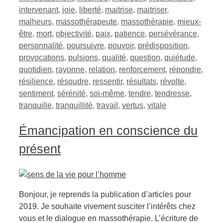
intervenant
,
joie
,
liberté
,
maitrise
,
maitriser
,
malheurs
,
massothérapeute
,
massothérapie
,
mieux-
être
,
mort
,
objectivité
,
paix
,
patience
,
persévérance
,
personnalité
,
poursuivre
,
pouvoir
,
prédisposition
,
provocations
,
pulsions
,
qualité
,
question
,
quiétude
,
quotidien
,
rayonne
,
relation
,
renforcement
,
répondre
,
résilience
,
résoudre
,
ressentir
,
résultats
,
révolte
,
sentiment
,
sérénité
,
soi-même
,
tendre
,
tendresse
,
tranquille
,
tranquillité
,
travail
,
vertus
,
vitale
Émancipation en conscience du
présent
Bonjour, je reprends la publication d’articles pour
2019. Je souhaite vivement susciter l’intérêts chez
vous et le dialogue en massothérapie. L’écriture de