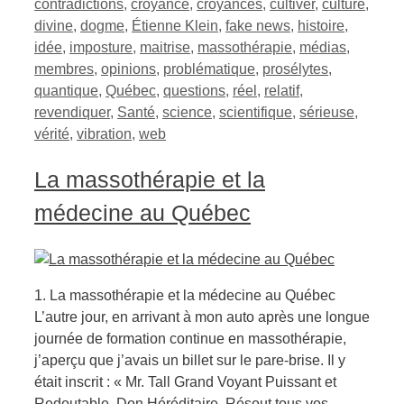
contradictions
,
croyance
,
croyances
,
cultiver
,
culture
,
divine
,
dogme
,
Étienne Klein
,
fake news
,
histoire
,
idée
,
imposture
,
maitrise
,
massothérapie
,
médias
,
membres
,
opinions
,
problématique
,
prosélytes
,
quantique
,
Québec
,
questions
,
réel
,
relatif
,
revendiquer
,
Santé
,
science
,
scientifique
,
sérieuse
,
vérité
,
vibration
,
web
La massothérapie et la
médecine au Québec
1. La massothérapie et la médecine au Québec
L’autre jour, en arrivant à mon auto après une longue
journée de formation continue en massothérapie,
j’aperçu que j’avais un billet sur le pare-brise. Il y
était inscrit : « Mr. Tall Grand Voyant Puissant et
Redoutable. Don Héréditaire. Résout tous vos