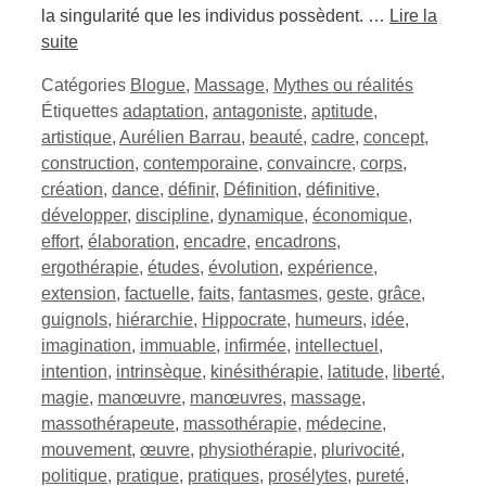
la singularité que les individus possèdent. …
Lire la
suite
Catégories
Blogue
,
Massage
,
Mythes ou réalités
Étiquettes
adaptation
,
antagoniste
,
aptitude
,
artistique
,
Aurélien Barrau
,
beauté
,
cadre
,
concept
,
construction
,
contemporaine
,
convaincre
,
corps
,
création
,
dance
,
définir
,
Définition
,
définitive
,
développer
,
discipline
,
dynamique
,
économique
,
effort
,
élaboration
,
encadre
,
encadrons
,
ergothérapie
,
études
,
évolution
,
expérience
,
extension
,
factuelle
,
faits
,
fantasmes
,
geste
,
grâce
,
guignols
,
hiérarchie
,
Hippocrate
,
humeurs
,
idée
,
imagination
,
immuable
,
infirmée
,
intellectuel
,
intention
,
intrinsèque
,
kinésithérapie
,
latitude
,
liberté
,
magie
,
manœuvre
,
manœuvres
,
massage
,
massothérapeute
,
massothérapie
,
médecine
,
mouvement
,
œuvre
,
physiothérapie
,
plurivocité
,
politique
,
pratique
,
pratiques
,
prosélytes
,
pureté
,