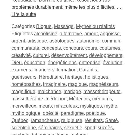
problèmes durablement, même les plus difficiles. …
Lire la suite
Catégories
Blogue
,
Massage
,
Mythes ou réalités
Étiquettes
alcoolisme
,
alternative
,
amour
,
angoisse
,
argent
,
artistique
,
astrologues
,
autonomie
,
commun
,
communauté
,
concepts
,
concours
,
cours
,
coutumes
,
créativité
,
culturel
,
désenvoûtement
,
développement
,
Dieu
,
éducation
,
énergéticiens
,
entreprise
,
évolution
,
examens
,
financiers
,
formation
,
Garantis
,
guérisseurs
,
Héréditaire
,
héritage
,
holistiques
,
homéopathes
,
imaginaire
,
magique
,
magnétiseurs
,
magnifique
,
malchance
,
mariage
,
massothérapeute
,
massothérapie
,
médecine
,
Médecins
,
médiums
,
merveilleux
,
meurs
,
miraculeux
,
mystiques
,
mythe
,
mythologique
,
obésité
,
paradigme
,
poétique
,
Québec
,
ramancheurs
,
religieuse
,
résultats
,
Santé
,
scientifique
,
séminaires
,
sexuelle
,
sport
,
succès
,
symbole
,
tabagisme
,
travail
,
valeurs