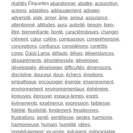
réalités
Étiquettes
abandonner
,
abattre
,
acquisition
,
actions
,
adaptées
,
adéquatement
,
adopter
,
adversité
,
aide
,
aimer
,
âme
,
amour
,
assurance
,
attentionné
,
attitudes
,
aura
,
autorité
,
besoin
,
bien-
être
,
bienveillante
,
bonté
,
caractéristiques
,
changer
,
clément
,
cœur
,
colère
,
compassion
,
compréhensive
,
conceptions
,
confiance
,
considérons
,
contrôle
,
corps
,
Dalaï Lama
,
défauts
,
délais
,
dépendances
,
désagréments
,
désintéressée
,
développe
,
développée
,
développer
,
difficultés
,
dimensions
,
discipline
,
douceur
,
doux
,
échecs
,
émotions
,
empathique
,
encourager
,
énergie
,
enseignement
,
environnement
,
environnementaux
,
éphémère
,
épreuves
,
éprouver
,
espace-temps
,
esprit
,
évènements
,
expérience
,
expression
,
faiblesse
,
fidélité
,
flexibilité
,
fondement
,
freudiennes
,
frustrations
,
gentil
,
gentillesse
,
gestes
,
harmonie
,
harmonieuse
,
humain
,
humilité
,
idées
,
immédiatement
,
incarnée
,
indulgent
,
inébranlable
,