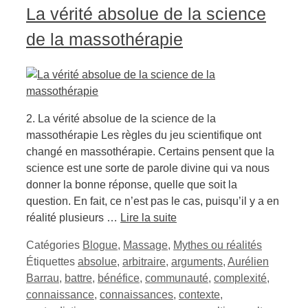
La vérité absolue de la science
de la massothérapie
2. La vérité absolue de la science de la
massothérapie Les règles du jeu scientifique ont
changé en massothérapie. Certains pensent que la
science est une sorte de parole divine qui va nous
donner la bonne réponse, quelle que soit la
question. En fait, ce n’est pas le cas, puisqu’il y a en
réalité plusieurs …
Lire la suite
Catégories
Blogue
,
Massage
,
Mythes ou réalités
Étiquettes
absolue
,
arbitraire
,
arguments
,
Aurélien
Barrau
,
battre
,
bénéfice
,
communauté
,
complexité
,
connaissance
,
connaissances
,
contexte
,