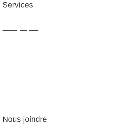
Services
Massage Thérapeutique
Massage Sportif
Drainage Lymphatique
Massage Femme Enceinte
Massage de Relaxation
Massage sur Chaise
Esthétique
Soins du visage
Épilation
Pédicure
Nous joindre
Massages:
514-441-5897