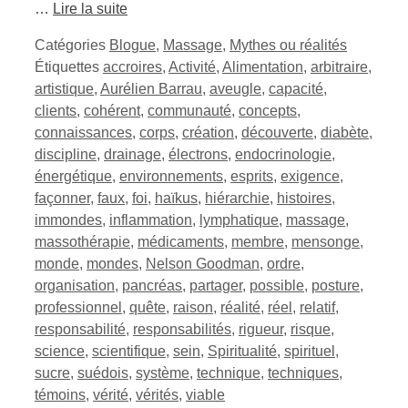
…
Lire la suite
Catégories
Blogue
,
Massage
,
Mythes ou réalités
Étiquettes
accroires
,
Activité
,
Alimentation
,
arbitraire
,
artistique
,
Aurélien Barrau
,
aveugle
,
capacité
,
clients
,
cohérent
,
communauté
,
concepts
,
connaissances
,
corps
,
création
,
découverte
,
diabète
,
discipline
,
drainage
,
électrons
,
endocrinologie
,
énergétique
,
environnements
,
esprits
,
exigence
,
façonner
,
faux
,
foi
,
haïkus
,
hiérarchie
,
histoires
,
immondes
,
inflammation
,
lymphatique
,
massage
,
massothérapie
,
médicaments
,
membre
,
mensonge
,
monde
,
mondes
,
Nelson Goodman
,
ordre
,
organisation
,
pancréas
,
partager
,
possible
,
posture
,
professionnel
,
quête
,
raison
,
réalité
,
réel
,
relatif
,
responsabilité
,
responsabilités
,
rigueur
,
risque
,
science
,
scientifique
,
sein
,
Spiritualité
,
spirituel
,
sucre
,
suédois
,
système
,
technique
,
techniques
,
témoins
,
vérité
,
vérités
,
viable