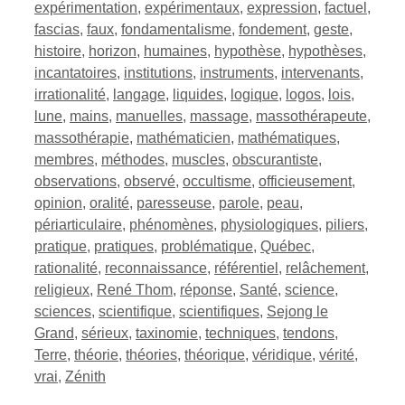
expérimentation
,
expérimentaux
,
expression
,
factuel
,
fascias
,
faux
,
fondamentalisme
,
fondement
,
geste
,
histoire
,
horizon
,
humaines
,
hypothèse
,
hypothèses
,
incantatoires
,
institutions
,
instruments
,
intervenants
,
irrationalité
,
langage
,
liquides
,
logique
,
logos
,
lois
,
lune
,
mains
,
manuelles
,
massage
,
massothérapeute
,
massothérapie
,
mathématicien
,
mathématiques
,
membres
,
méthodes
,
muscles
,
obscurantiste
,
observations
,
observé
,
occultisme
,
officieusement
,
opinion
,
oralité
,
paresseuse
,
parole
,
peau
,
périarticulaire
,
phénomènes
,
physiologiques
,
piliers
,
pratique
,
pratiques
,
problématique
,
Québec
,
rationalité
,
reconnaissance
,
référentiel
,
relâchement
,
religieux
,
René Thom
,
réponse
,
Santé
,
science
,
sciences
,
scientifique
,
scientifiques
,
Sejong le
Grand
,
sérieux
,
taxinomie
,
techniques
,
tendons
,
Terre
,
théorie
,
théories
,
théorique
,
véridique
,
vérité
,
vrai
,
Zénith