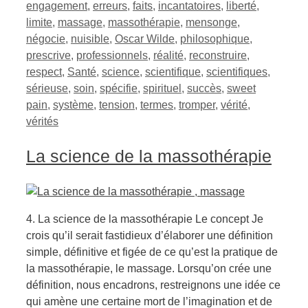
engagement
,
erreurs
,
faits
,
incantatoires
,
liberté
,
limite
,
massage
,
massothérapie
,
mensonge
,
négocie
,
nuisible
,
Oscar Wilde
,
philosophique
,
prescrive
,
professionnels
,
réalité
,
reconstruire
,
respect
,
Santé
,
science
,
scientifique
,
scientifiques
,
sérieuse
,
soin
,
spécifie
,
spirituel
,
succès
,
sweet
pain
,
système
,
tension
,
termes
,
tromper
,
vérité
,
vérités
La science de la massothérapie
4. La science de la massothérapie Le concept Je
crois qu’il serait fastidieux d’élaborer une définition
simple, définitive et figée de ce qu’est la pratique de
la massothérapie, le massage. Lorsqu’on crée une
définition, nous encadrons, restreignons une idée ce
qui amène une certaine mort de l’imagination et de