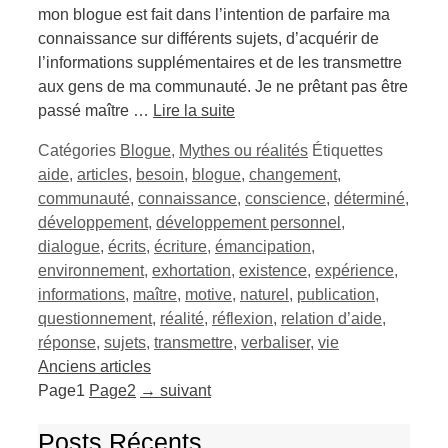
mon blogue est fait dans l’intention de parfaire ma
connaissance sur différents sujets, d’acquérir de
l’informations supplémentaires et de les transmettre
aux gens de ma communauté. Je ne prêtant pas être
passé maître …
Lire la suite
Catégories
Blogue
,
Mythes ou réalités
Étiquettes
aide
,
articles
,
besoin
,
blogue
,
changement
,
communauté
,
connaissance
,
conscience
,
déterminé
,
développement
,
développement personnel
,
dialogue
,
écrits
,
écriture
,
émancipation
,
environnement
,
exhortation
,
existence
,
expérience
,
informations
,
maître
,
motive
,
naturel
,
publication
,
questionnement
,
réalité
,
réflexion
,
relation d’aide
,
réponse
,
sujets
,
transmettre
,
verbaliser
,
vie
Anciens articles
Page
1
Page
2
→
suivant
Posts Récents