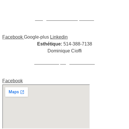
William Cioffi Larue
info@wclmassotherapie.com
Facebook
Google-plus
Linkedin
Esthétique:
514-388-7138
Dominique Cioffi
cioffidominique@hotmail.com
Facebook