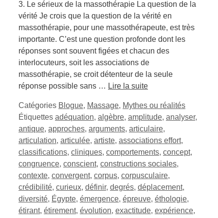
3. Le sérieux de la massothérapie La question de la
vérité Je crois que la question de la vérité en
massothérapie, pour une massothérapeute, est très
importante. C’est une question profonde dont les
réponses sont souvent figées et chacun des
interlocuteurs, soit les associations de
massothérapie, se croit détenteur de la seule
réponse possible sans …
Lire la suite
Catégories
Blogue
,
Massage
,
Mythes ou réalités
Étiquettes
adéquation
,
algèbre
,
amplitude
,
analyser
,
antique
,
approches
,
arguments
,
articulaire
,
articulation
,
articulée
,
artiste
,
associations effort
,
classifications
,
cliniques
,
comportements
,
concept
,
congruence
,
conscient
,
constructions sociales
,
contexte
,
convergent
,
corpus
,
corpusculaire
,
crédibilité
,
curieux
,
définir
,
degrés
,
déplacement
,
diversité
,
Égypte
,
émergence
,
épreuve
,
éthologie
,
étirant
,
étirement
,
évolution
,
exactitude
,
expérience
,