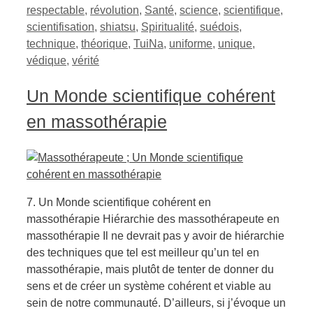
respectable
,
révolution
,
Santé
,
science
,
scientifique
,
scientifisation
,
shiatsu
,
Spiritualité
,
suédois
,
technique
,
théorique
,
TuiNa
,
uniforme
,
unique
,
védique
,
vérité
Un Monde scientifique cohérent
en massothérapie
7. Un Monde scientifique cohérent en
massothérapie Hiérarchie des massothérapeute en
massothérapie Il ne devrait pas y avoir de hiérarchie
des techniques que tel est meilleur qu’un tel en
massothérapie, mais plutôt de tenter de donner du
sens et de créer un système cohérent et viable au
sein de notre communauté. D’ailleurs, si j’évoque un