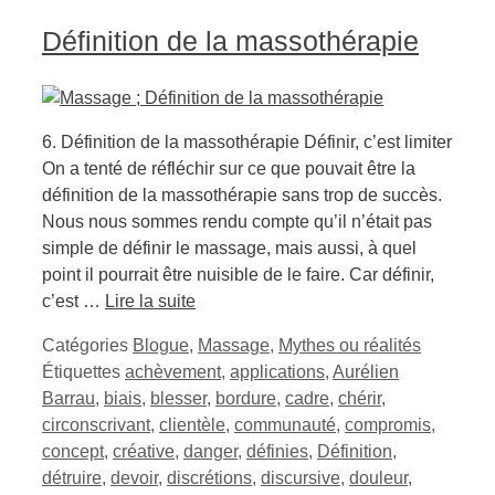
Définition de la massothérapie
6. Définition de la massothérapie Définir, c’est limiter
On a tenté de réfléchir sur ce que pouvait être la
définition de la massothérapie sans trop de succès.
Nous nous sommes rendu compte qu’il n’était pas
simple de définir le massage, mais aussi, à quel
point il pourrait être nuisible de le faire. Car définir,
c’est …
Lire la suite
Catégories
Blogue
,
Massage
,
Mythes ou réalités
Étiquettes
achèvement
,
applications
,
Aurélien
Barrau
,
biais
,
blesser
,
bordure
,
cadre
,
chérir
,
circonscrivant
,
clientèle
,
communauté
,
compromis
,
concept
,
créative
,
danger
,
définies
,
Définition
,
détruire
,
devoir
,
discrétions
,
discursive
,
douleur
,