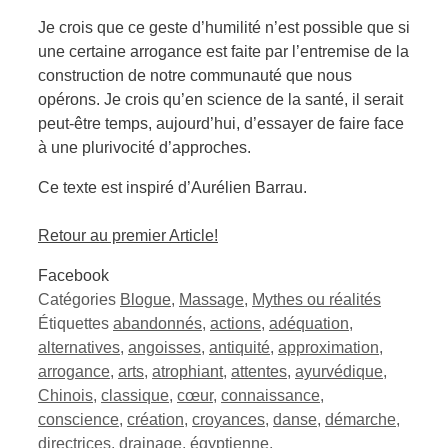
Je crois que ce geste d’humilité n’est possible que si
une certaine arrogance est faite par l’entremise de la
construction de notre communauté que nous
opérons. Je crois qu’en science de la santé, il serait
peut-être temps, aujourd’hui, d’essayer de faire face
à une plurivocité d’approches.
Ce texte est inspiré d’Aurélien Barrau.
Retour au premier Article!
Facebook
Catégories
Blogue
,
Massage
,
Mythes ou réalités
Étiquettes
abandonnés
,
actions
,
adéquation
,
alternatives
,
angoisses
,
antiquité
,
approximation
,
arrogance
,
arts
,
atrophiant
,
attentes
,
ayurvédique
,
Chinois
,
classique
,
cœur
,
connaissance
,
conscience
,
création
,
croyances
,
danse
,
démarche
,
directrices
,
drainage
,
égyptienne
,