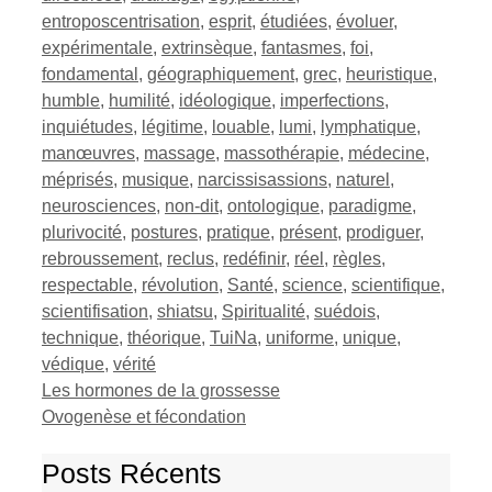
entroposcentrisation
,
esprit
,
étudiées
,
évoluer
,
expérimentale
,
extrinsèque
,
fantasmes
,
foi
,
fondamental
,
géographiquement
,
grec
,
heuristique
,
humble
,
humilité
,
idéologique
,
imperfections
,
inquiétudes
,
légitime
,
louable
,
lumi
,
lymphatique
,
manœuvres
,
massage
,
massothérapie
,
médecine
,
méprisés
,
musique
,
narcissisassions
,
naturel
,
neurosciences
,
non-dit
,
ontologique
,
paradigme
,
plurivocité
,
postures
,
pratique
,
présent
,
prodiguer
,
rebroussement
,
reclus
,
redéfinir
,
réel
,
règles
,
respectable
,
révolution
,
Santé
,
science
,
scientifique
,
scientifisation
,
shiatsu
,
Spiritualité
,
suédois
,
technique
,
théorique
,
TuiNa
,
uniforme
,
unique
,
védique
,
vérité
Les hormones de la grossesse
Ovogenèse et fécondation
Posts Récents