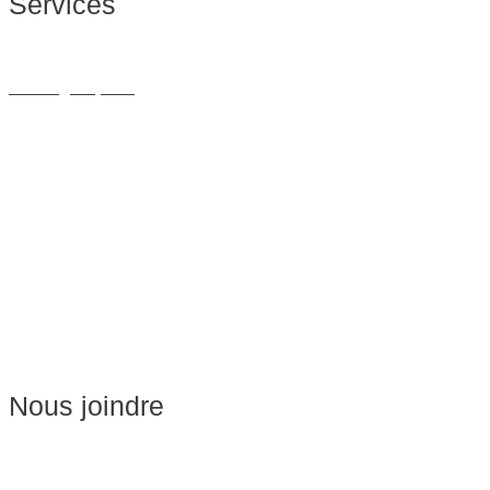
Services
Massage Thérapeutique
Massage Sportif
Drainage Lymphatique
Massage Femme Enceinte
Massage de Relaxation
Massage sur Chaise
Esthétique
Soins du visage
Épilation
Pédicure
Nous joindre
Massages:
514-441-5897