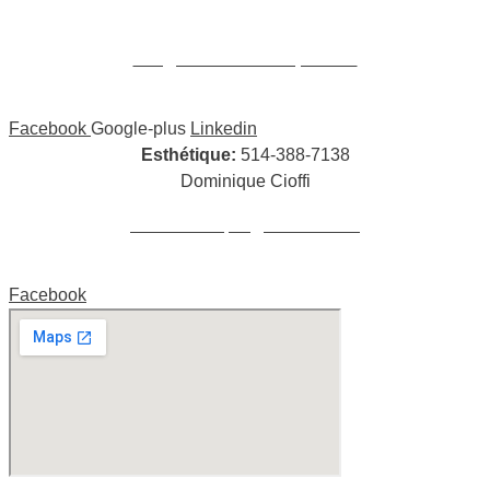
William Cioffi Larue
info@wclmassotherapie.com
Facebook
Google-plus
Linkedin
Esthétique:
514-388-7138
Dominique Cioffi
cioffidominique@hotmail.com
Facebook