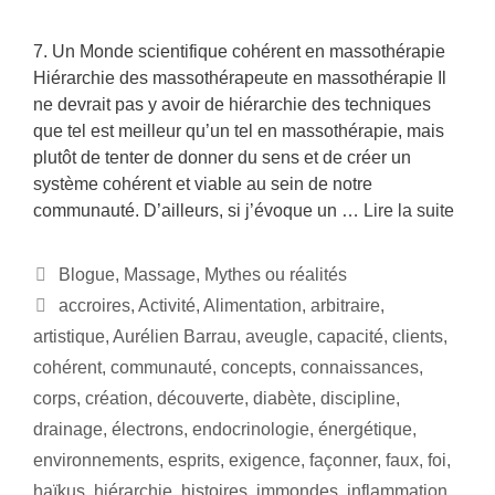
7. Un Monde scientifique cohérent en massothérapie
Hiérarchie des massothérapeute en massothérapie Il
ne devrait pas y avoir de hiérarchie des techniques
que tel est meilleur qu’un tel en massothérapie, mais
plutôt de tenter de donner du sens et de créer un
système cohérent et viable au sein de notre
communauté. D’ailleurs, si j’évoque un …
Lire la suite
Blogue
,
Massage
,
Mythes ou réalités
accroires
,
Activité
,
Alimentation
,
arbitraire
,
artistique
,
Aurélien Barrau
,
aveugle
,
capacité
,
clients
,
cohérent
,
communauté
,
concepts
,
connaissances
,
corps
,
création
,
découverte
,
diabète
,
discipline
,
drainage
,
électrons
,
endocrinologie
,
énergétique
,
environnements
,
esprits
,
exigence
,
façonner
,
faux
,
foi
,
haïkus
,
hiérarchie
,
histoires
,
immondes
,
inflammation
,