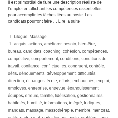
il est primordial de faire une description réaliste de
l’emploi en affichant les compétences essentielles
pour accomplir les tâches liées au poste. Les
candidats pourront faire …
Lire la suite
Blogue
,
Massage
acquis
,
actions
,
améliorer
,
besoin
,
bien-être
,
bureau
,
candidats
,
coaching
,
cohésion
,
compétences
,
compétitive
,
comportement
,
conditions
,
conditions de
travail
,
confiance
,
conflictuelles
,
congruent
,
contrôle
,
défis
,
dénouements
,
développement
,
difficultés
,
direction
,
échanges
,
école
,
efforts
,
embauchés
,
emploi
,
employés
,
entreprise
,
entrevue
,
épanouissement
,
équipes
,
erreurs
,
famille
,
fidélisation
,
gestionnaires
,
habiletés
,
humilité
,
informations
,
intégré
,
ludiques
,
mandats
,
massage
,
massothérapie
,
membre
,
mentorat
,
outils
,
partenariat
,
perfectionner
,
poste
,
problématique
,