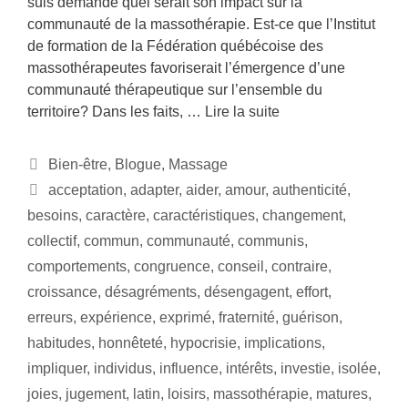
suis demandé quel serait son impact sur la
communauté de la massothérapie. Est-ce que l’Institut
de formation de la Fédération québécoise des
massothérapeutes favoriserait l’émergence d’une
communauté thérapeutique sur l’ensemble du
territoire? Dans les faits, …
Lire la suite
Bien-être
,
Blogue
,
Massage
acceptation
,
adapter
,
aider
,
amour
,
authenticité
,
besoins
,
caractère
,
caractéristiques
,
changement
,
collectif
,
commun
,
communauté
,
communis
,
comportements
,
congruence
,
conseil
,
contraire
,
croissance
,
désagréments
,
désengagent
,
effort
,
erreurs
,
expérience
,
exprimé
,
fraternité
,
guérison
,
habitudes
,
honnêteté
,
hypocrisie
,
implications
,
impliquer
,
individus
,
influence
,
intérêts
,
investie
,
isolée
,
joies
,
jugement
,
latin
,
loisirs
,
massothérapie
,
matures
,