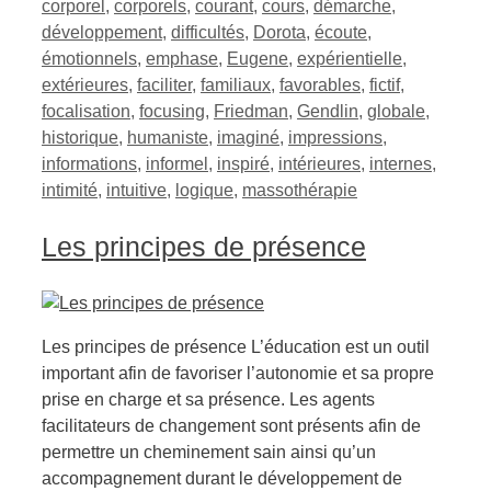
corporel
,
corporels
,
courant
,
cours
,
démarche
,
développement
,
difficultés
,
Dorota
,
écoute
,
émotionnels
,
emphase
,
Eugene
,
expérientielle
,
extérieures
,
faciliter
,
familiaux
,
favorables
,
fictif
,
focalisation
,
focusing
,
Friedman
,
Gendlin
,
globale
,
historique
,
humaniste
,
imaginé
,
impressions
,
informations
,
informel
,
inspiré
,
intérieures
,
internes
,
intimité
,
intuitive
,
logique
,
massothérapie
Les principes de présence
Les principes de présence L’éducation est un outil
important afin de favoriser l’autonomie et sa propre
prise en charge et sa présence. Les agents
facilitateurs de changement sont présents afin de
permettre un cheminement sain ainsi qu’un
accompagnement durant le développement de