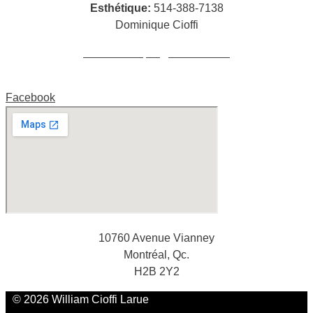
Esthétique:
514-388-7138
Dominique Cioffi
cioffidominique@hotmail.com
Facebook
10760 Avenue Vianney
Montréal, Qc.
H2B 2Y2
© 2026 William Cioffi Larue