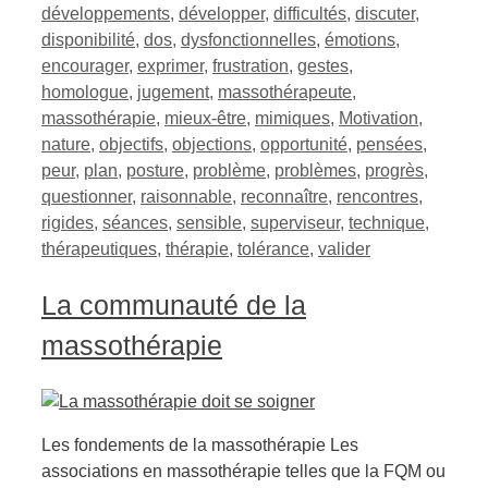
développements
,
développer
,
difficultés
,
discuter
,
disponibilité
,
dos
,
dysfonctionnelles
,
émotions
,
encourager
,
exprimer
,
frustration
,
gestes
,
homologue
,
jugement
,
massothérapeute
,
massothérapie
,
mieux-être
,
mimiques
,
Motivation
,
nature
,
objectifs
,
objections
,
opportunité
,
pensées
,
peur
,
plan
,
posture
,
problème
,
problèmes
,
progrès
,
questionner
,
raisonnable
,
reconnaître
,
rencontres
,
rigides
,
séances
,
sensible
,
superviseur
,
technique
,
thérapeutiques
,
thérapie
,
tolérance
,
valider
La communauté de la
massothérapie
Les fondements de la massothérapie Les
associations en massothérapie telles que la FQM ou