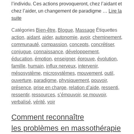
l’individu. Ces actions provoqueront, chez l’aidant et
chez l’aider, un changement de paradigme …
Lire la
suite
Catégories
Bien-être
,
Blogue
,
Massage
Étiquettes
action
,
aidant
,
aider
,
autonomie
,
avoir
,
cheminement
,
communauté
,
compassion
,
concepts
,
concrétiser
,
conjugue
,
connaissance
,
développement
,
éducation
,
émotion
,
enseigner
,
éprouve
,
évolution
,
famille
,
humain
,
influx nerveux
,
intervenir
,
mésosystème
,
microsystèmes
,
mouvement
,
outil
,
ouverture
,
paradigme
,
physiquement
,
pouvoir
,
présence
,
prise en charge
,
relation d’aide
,
ressenti
,
ressentir
,
ressources
,
s’émouvoir
,
se mouvoir
,
verbalisé
,
vérité
,
voir
Comment reconnaître
les problèmes en massothérapie