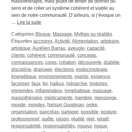
massothérapie, mais plutôt de tenter de donner du
sens et de créer un système cohérent et viable au
sein de notre communauté. D’ailleurs, si j’évoque un
…
Lire la suite
Catégories
Blogue
,
Massage
,
Mythes ou réalités
Étiquettes
accroires
,
Activité
,
Alimentation
,
arbitraire
,
artistique
,
Aurélien Barrau
,
aveugle
,
capacité
,
clients
,
cohérent
,
communauté
,
concepts
,
connaissances
,
corps
,
création
,
découverte
,
diabète
,
discipline
,
drainage
,
électrons
,
endocrinologie
,
énergétique
,
environnements
,
esprits
,
exigence
,
façonner
,
faux
,
foi
,
haïkus
,
hiérarchie
,
histoires
,
immondes
,
inflammation
,
lymphatique
,
massage
,
massothérapie
,
médicaments
,
membre
,
mensonge
,
monde
,
mondes
,
Nelson Goodman
,
ordre
,
organisation
,
pancréas
,
partager
,
possible
,
posture
,
professionnel
,
quête
,
raison
,
réalité
,
réel
,
relatif
,
responsabilité
,
responsabilités
,
rigueur
,
risque
,