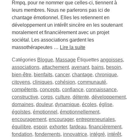
Rmpq, pour ne nommer que celles-ci, tiennent à
leurs membres. Nous ne parlerons pas ici de
chantage émotionnel. Elles les retiennent en
développement un intérêt sincère en les soutenant
moralement et financièrement avec un projet
sociétal. Les associations gardent les
massothérapeutes …
Lire la suite
Catégories
Blogue
,
Massage
Étiquettes
angoisses
,
associations
,
attachement
,
avenant
,
bains
,
besoin
,
bien-être
,
bienfaits
,
cancer
,
chantage
,
chronique
,
citoyens
,
cliniques
,
cohésion
,
communauté
,
compétents
,
concepts
,
confiance
,
connaissance
,
constructive
,
corps
,
culture
,
détente
,
développement
,
domaines
,
douleur
,
dynamique
,
écoles
,
église
,
égoïstes
,
émotionnel
,
émotionnellement
,
encouragement
,
encourager
,
entrepreneuriales
,
équilibre
,
espoir
,
exhorter
,
fardeau
,
financièrement
,
fondation
,
fondements
,
innovatrice
,
intégré
,
intérêt
,