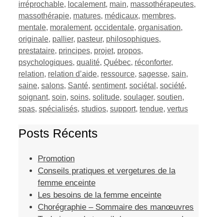
irréprochable
,
localement
,
main
,
massothérapeutes
,
massothérapie
,
matures
,
médicaux
,
membres
,
mentale
,
moralement
,
occidentale
,
organisation
,
originale
,
pallier
,
pasteur
,
philosophiques
,
prestataire
,
principes
,
projet
,
propos
,
psychologiques
,
qualité
,
Québec
,
réconforter
,
relation
,
relation d’aide
,
ressource
,
sagesse
,
sain
,
saine
,
salons
,
Santé
,
sentiment
,
sociétal
,
société
,
soignant
,
soin
,
soins
,
solitude
,
soulager
,
soutien
,
spas
,
spécialisés
,
studios
,
support
,
tendue
,
vertus
Posts Récents
Promotion
Conseils pratiques et vergetures de la
femme enceinte
Les besoins de la femme enceinte
Chorégraphie – Sommaire des manœuvres