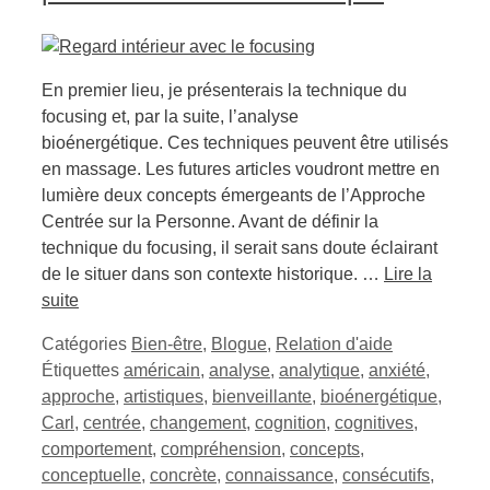
En premier lieu, je présenterais la technique du
focusing et, par la suite, l’analyse
bioénergétique. Ces techniques peuvent être utilisés
en massage. Les futures articles voudront mettre en
lumière deux concepts émergeants de l’Approche
Centrée sur la Personne. Avant de définir la
technique du focusing, il serait sans doute éclairant
de le situer dans son contexte historique. …
Lire la
suite
Catégories
Bien-être
,
Blogue
,
Relation d'aide
Étiquettes
américain
,
analyse
,
analytique
,
anxiété
,
approche
,
artistiques
,
bienveillante
,
bioénergétique
,
Carl
,
centrée
,
changement
,
cognition
,
cognitives
,
comportement
,
compréhension
,
concepts
,
conceptuelle
,
concrète
,
connaissance
,
consécutifs
,