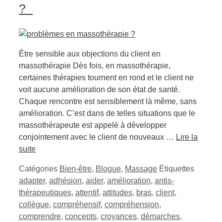
?
Être sensible aux objections du client en
massothérapie Dès fois, en massothérapie,
certaines thérapies tournent en rond et le client ne
voit aucune amélioration de son état de santé.
Chaque rencontre est sensiblement là même, sans
amélioration. C’est dans de telles situations que le
massothérapeute est appelé à développer
conjointement avec le client de nouveaux …
Lire la
suite
Catégories
Bien-être
,
Blogue
,
Massage
Étiquettes
adapter
,
adhésion
,
aider
,
amélioration
,
antis-
thérapeutiques
,
attentif
,
attitudes
,
bras
,
client
,
collègue
,
compréhensif
,
compréhension
,
comprendre
,
concepts
,
croyances
,
démarches
,