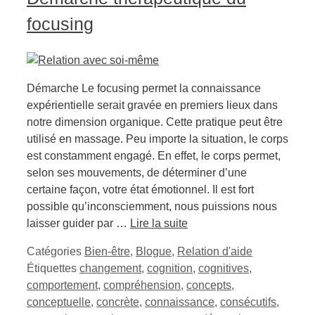
focusing
Démarche Le focusing permet la connaissance
expérientielle serait gravée en premiers lieux dans
notre dimension organique. Cette pratique peut être
utilisé en massage. Peu importe la situation, le corps
est constamment engagé. En effet, le corps permet,
selon ses mouvements, de déterminer d’une
certaine façon, votre état émotionnel. Il est fort
possible qu’inconsciemment, nous puissions nous
laisser guider par …
Lire la suite
Catégories
Bien-être
,
Blogue
,
Relation d'aide
Étiquettes
changement
,
cognition
,
cognitives
,
comportement
,
compréhension
,
concepts
,
conceptuelle
,
concrète
,
connaissance
,
consécutifs
,