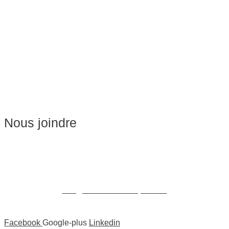
Massage de Relaxation
Massage sur Chaise
Esthétique
Soins du visage
Épilation
Pédicure
Nous joindre
Massages:
514-441-5897
William Cioffi Larue
info@wclmassotherapie.com
Facebook
Google-plus
Linkedin