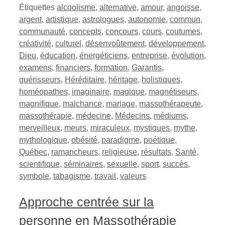
Étiquettes
alcoolisme
,
alternative
,
amour
,
angoisse
,
argent
,
artistique
,
astrologues
,
autonomie
,
commun
,
communauté
,
concepts
,
concours
,
cours
,
coutumes
,
créativité
,
culturel
,
désenvoûtement
,
développement
,
Dieu
,
éducation
,
énergéticiens
,
entreprise
,
évolution
,
examens
,
financiers
,
formation
,
Garantis
,
guérisseurs
,
Héréditaire
,
héritage
,
holistiques
,
homéopathes
,
imaginaire
,
magique
,
magnétiseurs
,
magnifique
,
malchance
,
mariage
,
massothérapeute
,
massothérapie
,
médecine
,
Médecins
,
médiums
,
merveilleux
,
meurs
,
miraculeux
,
mystiques
,
mythe
,
mythologique
,
obésité
,
paradigme
,
poétique
,
Québec
,
ramancheurs
,
religieuse
,
résultats
,
Santé
,
scientifique
,
séminaires
,
sexuelle
,
sport
,
succès
,
symbole
,
tabagisme
,
travail
,
valeurs
Approche centrée sur la
personne en Massothérapie