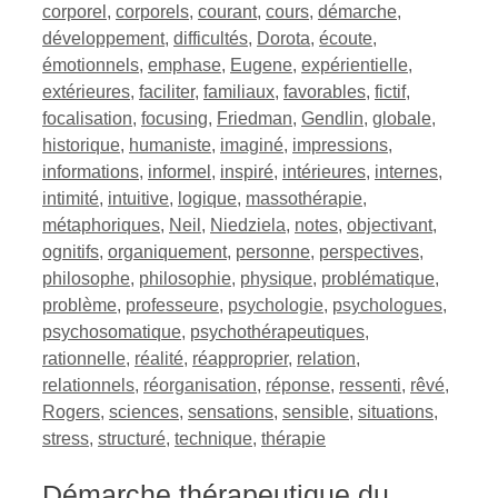
corporel
,
corporels
,
courant
,
cours
,
démarche
,
développement
,
difficultés
,
Dorota
,
écoute
,
émotionnels
,
emphase
,
Eugene
,
expérientielle
,
extérieures
,
faciliter
,
familiaux
,
favorables
,
fictif
,
focalisation
,
focusing
,
Friedman
,
Gendlin
,
globale
,
historique
,
humaniste
,
imaginé
,
impressions
,
informations
,
informel
,
inspiré
,
intérieures
,
internes
,
intimité
,
intuitive
,
logique
,
massothérapie
,
métaphoriques
,
Neil
,
Niedziela
,
notes
,
objectivant
,
ognitifs
,
organiquement
,
personne
,
perspectives
,
philosophe
,
philosophie
,
physique
,
problématique
,
problème
,
professeure
,
psychologie
,
psychologues
,
psychosomatique
,
psychothérapeutiques
,
rationnelle
,
réalité
,
réapproprier
,
relation
,
relationnels
,
réorganisation
,
réponse
,
ressenti
,
rêvé
,
Rogers
,
sciences
,
sensations
,
sensible
,
situations
,
stress
,
structuré
,
technique
,
thérapie
Démarche thérapeutique du