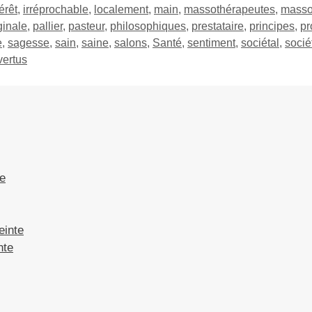
érêt
,
irréprochable
,
localement
,
main
,
massothérapeutes
,
masso
ginale
,
pallier
,
pasteur
,
philosophiques
,
prestataire
,
principes
,
pr
e
,
sagesse
,
sain
,
saine
,
salons
,
Santé
,
sentiment
,
sociétal
,
socié
vertus
te
einte
nte