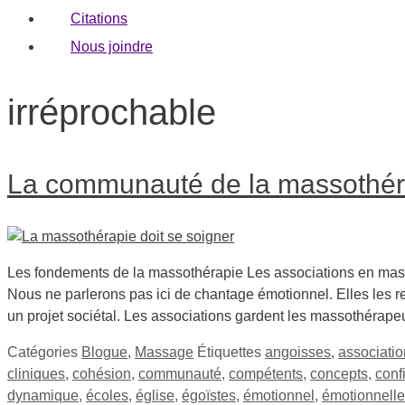
Citations
Nous joindre
irréprochable
La communauté de la massothér
Les fondements de la massothérapie Les associations en mass
Nous ne parlerons pas ici de chantage émotionnel. Elles les 
un projet sociétal. Les associations gardent les massothérap
Catégories
Blogue
,
Massage
Étiquettes
angoisses
,
associati
cliniques
,
cohésion
,
communauté
,
compétents
,
concepts
,
conf
dynamique
,
écoles
,
église
,
égoïstes
,
émotionnel
,
émotionnell