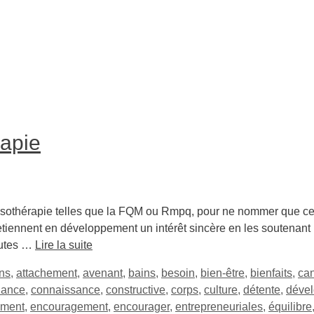
apie
othérapie telles que la FQM ou Rmpq, pour ne nommer que cell
retiennent en développement un intérêt sincère en les soutenan
eutes …
Lire la suite
ons
,
attachement
,
avenant
,
bains
,
besoin
,
bien-être
,
bienfaits
,
ca
iance
,
connaissance
,
constructive
,
corps
,
culture
,
détente
,
déve
ement
,
encouragement
,
encourager
,
entrepreneuriales
,
équilibre