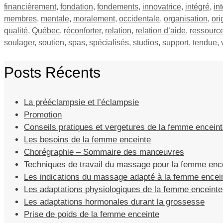
financièrement
,
fondation
,
fondements
,
innovatrice
,
intégré
,
int
membres
,
mentale
,
moralement
,
occidentale
,
organisation
,
ori
qualité
,
Québec
,
réconforter
,
relation
,
relation d’aide
,
ressourc
soulager
,
soutien
,
spas
,
spécialisés
,
studios
,
support
,
tendue
,
Posts Récents
La prééclampsie et l’éclampsie
Promotion
Conseils pratiques et vergetures de la femme encein
Les besoins de la femme enceinte
Chorégraphie – Sommaire des manœuvres
Techniques de travail du massage pour la femme enc
Les indications du massage adapté à la femme encei
Les adaptations physiologiques de la femme enceinte
Les adaptations hormonales durant la grossesse
Prise de poids de la femme enceinte