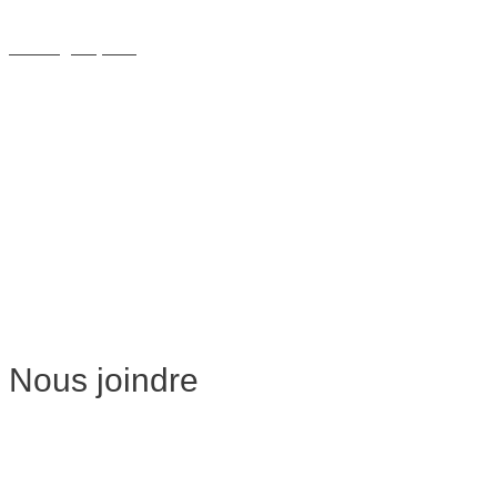
Massage Thérapeutique
Massage Sportif
Drainage Lymphatique
Massage Femme Enceinte
Massage de Relaxation
Massage sur Chaise
Esthétique
Soins du visage
Épilation
Pédicure
Nous joindre