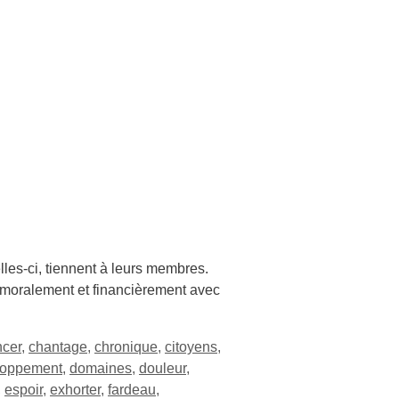
es-ci, tiennent à leurs membres.
t moralement et financièrement avec
ncer
,
chantage
,
chronique
,
citoyens
,
loppement
,
domaines
,
douleur
,
,
espoir
,
exhorter
,
fardeau
,