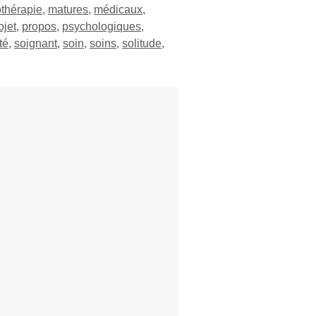
thérapie
,
matures
,
médicaux
,
ojet
,
propos
,
psychologiques
,
té
,
soignant
,
soin
,
soins
,
solitude
,