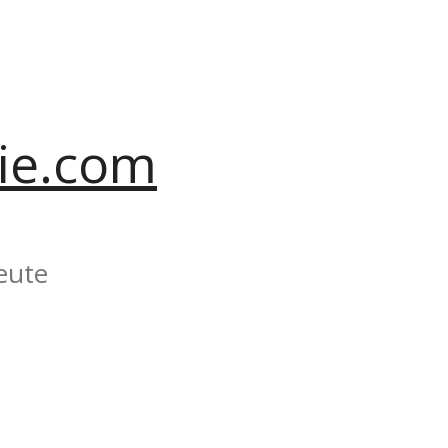
ie.com
eute