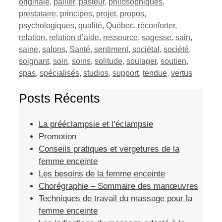
originale
,
pallier
,
pasteur
,
philosophiques
,
prestataire
,
principes
,
projet
,
propos
,
psychologiques
,
qualité
,
Québec
,
réconforter
,
relation
,
relation d’aide
,
ressource
,
sagesse
,
sain
,
saine
,
salons
,
Santé
,
sentiment
,
sociétal
,
société
,
soignant
,
soin
,
soins
,
solitude
,
soulager
,
soutien
,
spas
,
spécialisés
,
studios
,
support
,
tendue
,
vertus
Posts Récents
La prééclampsie et l’éclampsie
Promotion
Conseils pratiques et vergetures de la
femme enceinte
Les besoins de la femme enceinte
Chorégraphie – Sommaire des manœuvres
Techniques de travail du massage pour la
femme enceinte