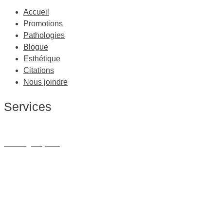
Accueil
Promotions
Pathologies
Blogue
Esthétique
Citations
Nous joindre
Services
Massage Thérapeutique
Massage Sportif
Drainage Lymphatique
Massage Femme Enceinte
Massage de Relaxation
Massage sur Chaise
Esthétique