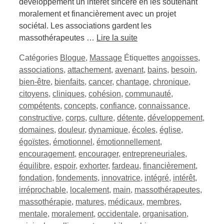
développement un intérêt sincère en les soutenant
moralement et financièrement avec un projet
sociétal. Les associations gardent les
massothérapeutes …
Lire la suite
Catégories
Blogue
,
Massage
Étiquettes
angoisses
,
associations
,
attachement
,
avenant
,
bains
,
besoin
,
bien-être
,
bienfaits
,
cancer
,
chantage
,
chronique
,
citoyens
,
cliniques
,
cohésion
,
communauté
,
compétents
,
concepts
,
confiance
,
connaissance
,
constructive
,
corps
,
culture
,
détente
,
développement
,
domaines
,
douleur
,
dynamique
,
écoles
,
église
,
égoïstes
,
émotionnel
,
émotionnellement
,
encouragement
,
encourager
,
entrepreneuriales
,
équilibre
,
espoir
,
exhorter
,
fardeau
,
financièrement
,
fondation
,
fondements
,
innovatrice
,
intégré
,
intérêt
,
irréprochable
,
localement
,
main
,
massothérapeutes
,
massothérapie
,
matures
,
médicaux
,
membres
,
mentale
,
moralement
,
occidentale
,
organisation
,