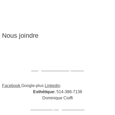
Soins du visage
Épilation
Pédicure
Nous joindre
Massages:
514-441-5897
William Cioffi Larue
info@wclmassotherapie.com
Facebook
Google-plus
Linkedin
Esthétique:
514-388-7138
Dominique Cioffi
cioffidominique@hotmail.com