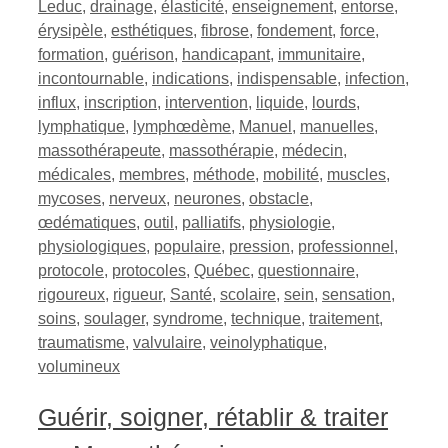
Leduc
,
drainage
,
élasticité
,
enseignement
,
entorse
,
érysipèle
,
esthétiques
,
fibrose
,
fondement
,
force
,
formation
,
guérison
,
handicapant
,
immunitaire
,
incontournable
,
indications
,
indispensable
,
infection
,
influx
,
inscription
,
intervention
,
liquide
,
lourds
,
lymphatique
,
lymphœdème
,
Manuel
,
manuelles
,
massothérapeute
,
massothérapie
,
médecin
,
médicales
,
membres
,
méthode
,
mobilité
,
muscles
,
mycoses
,
nerveux
,
neurones
,
obstacle
,
œdématiques
,
outil
,
palliatifs
,
physiologie
,
physiologiques
,
populaire
,
pression
,
professionnel
,
protocole
,
protocoles
,
Québec
,
questionnaire
,
rigoureux
,
rigueur
,
Santé
,
scolaire
,
sein
,
sensation
,
soins
,
soulager
,
syndrome
,
technique
,
traitement
,
traumatisme
,
valvulaire
,
veinolyphatique
,
volumineux
Guérir, soigner, rétablir & traiter