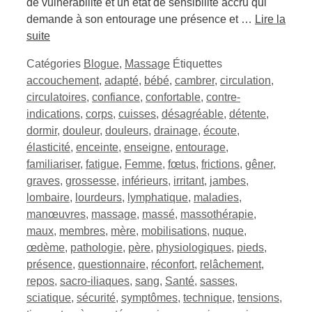
de vulnérabilité et un état de sensibilité accru qui
demande à son entourage une présence et …
Lire la
suite
Catégories
Blogue
,
Massage
Étiquettes
accouchement
,
adapté
,
bébé
,
cambrer
,
circulation
,
circulatoires
,
confiance
,
confortable
,
contre-
indications
,
corps
,
cuisses
,
désagréable
,
détente
,
dormir
,
douleur
,
douleurs
,
drainage
,
écoute
,
élasticité
,
enceinte
,
enseigne
,
entourage
,
familiariser
,
fatigue
,
Femme
,
fœtus
,
frictions
,
gêner
,
graves
,
grossesse
,
inférieurs
,
irritant
,
jambes
,
lombaire
,
lourdeurs
,
lymphatique
,
maladies
,
manœuvres
,
massage
,
massé
,
massothérapie
,
maux
,
membres
,
mère
,
mobilisations
,
nuque
,
œdème
,
pathologie
,
père
,
physiologiques
,
pieds
,
présence
,
questionnaire
,
réconfort
,
relâchement
,
repos
,
sacro-iliaques
,
sang
,
Santé
,
sasses
,
sciatique
,
sécurité
,
symptômes
,
technique
,
tensions
,