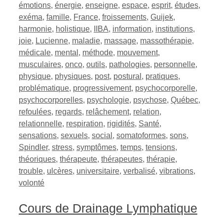
émotions
,
énergie
,
enseigne
,
espace
,
esprit
,
études
,
exéma
,
famille
,
France
,
froissements
,
Guijek
,
harmonie
,
holistique
,
IIBA
,
information
,
institutions
,
joie
,
Lucienne
,
maladie
,
massage
,
massothérapie
,
médicale
,
mental
,
méthode
,
mouvement
,
musculaires
,
onco
,
outils
,
pathologies
,
personnelle
,
physique
,
physiques
,
post
,
postural
,
pratiques
,
problématique
,
progressivement
,
psychocorporelle
,
psychocorporelles
,
psychologie
,
psychose
,
Québec
,
refoulées
,
regards
,
relâchement
,
relation
,
relationnelle
,
respiration
,
rigidités
,
Santé
,
sensations
,
sexuels
,
social
,
somatoformes
,
sons
,
Spindler
,
stress
,
symptômes
,
temps
,
tensions
,
théoriques
,
thérapeute
,
thérapeutes
,
thérapie
,
trouble
,
ulcères
,
universitaire
,
verbalisé
,
vibrations
,
volonté
Cours de Drainage Lymphatique