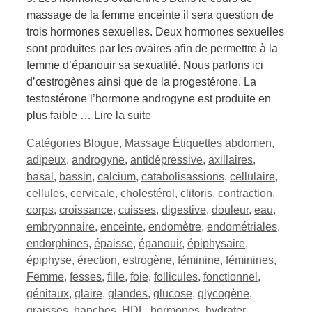
massage de la femme enceinte il sera question de
trois hormones sexuelles. Deux hormones sexuelles
sont produites par les ovaires afin de permettre à la
femme d’épanouir sa sexualité. Nous parlons ici
d’œstrogènes ainsi que de la progestérone. La
testostérone l’hormone androgyne est produite en
plus faible …
Lire la suite
Catégories
Blogue
,
Massage
Étiquettes
abdomen
,
adipeux
,
androgyne
,
antidépressive
,
axillaires
,
basal
,
bassin
,
calcium
,
catabolisassions
,
cellulaire
,
cellules
,
cervicale
,
cholestérol
,
clitoris
,
contraction
,
corps
,
croissance
,
cuisses
,
digestive
,
douleur
,
eau
,
embryonnaire
,
enceinte
,
endomètre
,
endométriales
,
endorphines
,
épaisse
,
épanouir
,
épiphysaire
,
épiphyse
,
érection
,
estrogène
,
féminine
,
féminines
,
Femme
,
fesses
,
fille
,
foie
,
follicules
,
fonctionnel
,
génitaux
,
glaire
,
glandes
,
glucose
,
glycogène
,
graisses
,
hanches
,
HDL
,
hormones
,
hydrater
,