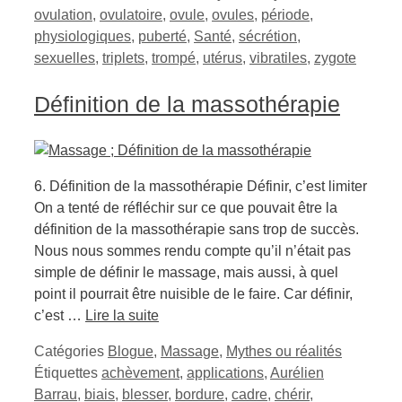
ovulation
,
ovulatoire
,
ovule
,
ovules
,
période
,
physiologiques
,
puberté
,
Santé
,
sécrétion
,
sexuelles
,
triplets
,
trompé
,
utérus
,
vibratiles
,
zygote
Définition de la massothérapie
6. Définition de la massothérapie Définir, c’est limiter
On a tenté de réfléchir sur ce que pouvait être la
définition de la massothérapie sans trop de succès.
Nous nous sommes rendu compte qu’il n’était pas
simple de définir le massage, mais aussi, à quel
point il pourrait être nuisible de le faire. Car définir,
c’est …
Lire la suite
Catégories
Blogue
,
Massage
,
Mythes ou réalités
Étiquettes
achèvement
,
applications
,
Aurélien
Barrau
,
biais
,
blesser
,
bordure
,
cadre
,
chérir
,