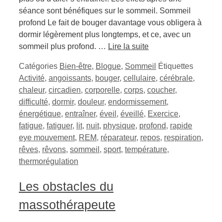
séance sont bénéfiques sur le sommeil. Sommeil
profond Le fait de bouger davantage vous obligera à
dormir légèrement plus longtemps, et ce, avec un
sommeil plus profond. …
Lire la suite
Catégories
Bien-être
,
Blogue
,
Sommeil
Étiquettes
Activité
,
angoissants
,
bouger
,
cellulaire
,
cérébrale
,
chaleur
,
circadien
,
corporelle
,
corps
,
coucher
,
difficulté
,
dormir
,
douleur
,
endormissement
,
énergétique
,
entraîner
,
éveil
,
éveillé
,
Exercice
,
fatigue
,
fatiguer
,
lit
,
nuit
,
physique
,
profond
,
rapide
eye mouvement
,
REM
,
réparateur
,
repos
,
respiration
,
rêves
,
rêvons
,
sommeil
,
sport
,
température
,
thermorégulation
Les obstacles du
massothérapeute