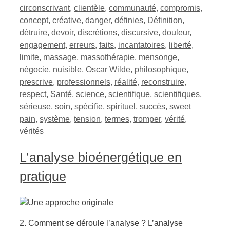
circonscrivant
,
clientèle
,
communauté
,
compromis
,
concept
,
créative
,
danger
,
définies
,
Définition
,
détruire
,
devoir
,
discrétions
,
discursive
,
douleur
,
engagement
,
erreurs
,
faits
,
incantatoires
,
liberté
,
limite
,
massage
,
massothérapie
,
mensonge
,
négocie
,
nuisible
,
Oscar Wilde
,
philosophique
,
prescrive
,
professionnels
,
réalité
,
reconstruire
,
respect
,
Santé
,
science
,
scientifique
,
scientifiques
,
sérieuse
,
soin
,
spécifie
,
spirituel
,
succès
,
sweet
pain
,
système
,
tension
,
termes
,
tromper
,
vérité
,
vérités
L’analyse bioénergétique en
pratique
2. Comment se déroule l’analyse ? L’analyse