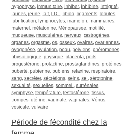
hypophyse
,
immunitaire
,
inhiber
,
inhibine
,
intégrité
,
jaunes
,
jeune
,
lait
,
LDL
,
libido
,
ligaments
,
lobules
,
lubrification
,
lymphocytes
,
mamelon
,
mammaires
,
maternel
,
mélatonine
,
Ménopausée
,
motilité
,
muqueuse
,
musculaires
,
nerveux
,
œstrogènes
,
organes
,
orgasme
,
os
,
osseux
,
ovaires
,
ovariennes
,
ovogenèse
,
ovulation
,
peau
,
pelviens
,
phéromones
,
physiologique
,
physique
,
placenta
,
poils
,
progestérone
,
prolactine
,
prostaglandines
,
protéines
,
puberté
,
pubienne
,
pubiens
,
relaxine
,
respiratoire
,
sang
,
secréter
,
sécrétions
,
seins
,
sel
,
sérotonine
,
sexualité
,
sexuelles
,
sommeil
,
surrénales
,
symphyse
,
température
,
testostérone
,
tissus
,
trompes
,
utérine
,
vaginale
,
vaginales
,
Vénus
,
vésicale
,
vulvaire
Période de fécondité chez la
femme