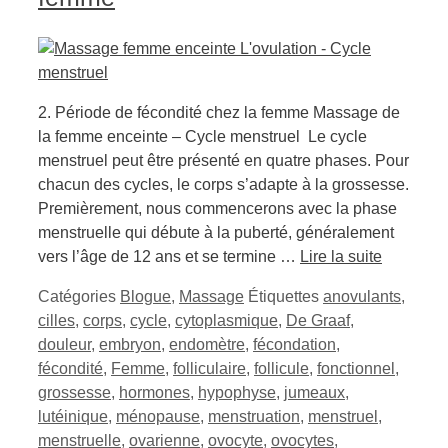
2. Période de fécondité chez la femme Massage de
la femme enceinte – Cycle menstruel Le cycle
menstruel peut être présenté en quatre phases. Pour
chacun des cycles, le corps s’adapte à la grossesse.
Premièrement, nous commencerons avec la phase
menstruelle qui débute à la puberté, généralement
vers l’âge de 12 ans et se termine …
Lire la suite
Catégories
Blogue
,
Massage
Étiquettes
anovulants
,
cilles
,
corps
,
cycle
,
cytoplasmique
,
De Graaf
,
douleur
,
embryon
,
endomètre
,
fécondation
,
fécondité
,
Femme
,
folliculaire
,
follicule
,
fonctionnel
,
grossesse
,
hormones
,
hypophyse
,
jumeaux
,
lutéinique
,
ménopause
,
menstruation
,
menstruel
,
menstruelle
,
ovarienne
,
ovocyte
,
ovocytes
,