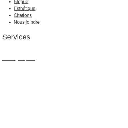
Blogue
Esthétique
Citations
Nous joindre
Services
Massage Thérapeutique
Massage Sportif
Drainage Lymphatique
Massage Femme Enceinte
Massage de Relaxation
Massage sur Chaise
Esthétique
Soins du visage
Épilation
Pédicure