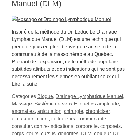
Manuel (DLM)
Inspiré de la méthode du Dr. Leduc Le Drainage
Lymphatique Manuel (DLM) est une technique qui
prend de plus en plus d’envergure au sein de la
communauté de la massothérapie au Québec.
Prenant de l’expansion, cette méthode populaire
subit des attributs et des indications qui ne sont pas
nécessairement les siennes en oubliant ceux qui …
Lire la suite
Catégories
Blogue
,
Drainage Lymphatique Manuel
,
Massage
,
Système nerveux
Étiquettes
amplitude
,
anomalies
,
articulation
,
chirurgie
,
chroniciser
,
circulation
,
client
,
collecteurs
,
communauté
,
consulter
,
contre-indications
,
corporelle
,
corporels
,
corps
,
cours
,
cursus
,
dendrites
,
DLM
,
douleur
,
Dr