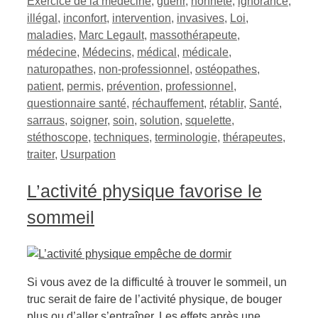
Exercice de la médecine
,
guérir
,
honnête
,
ignorance
,
illégal
,
inconfort
,
intervention
,
invasives
,
Loi
,
maladies
,
Marc Legault
,
massothérapeute
,
médecine
,
Médecins
,
médical
,
médicale
,
naturopathes
,
non-professionnel
,
ostéopathes
,
patient
,
permis
,
prévention
,
professionnel
,
questionnaire santé
,
réchauffement
,
rétablir
,
Santé
,
sarraus
,
soigner
,
soin
,
solution
,
squelette
,
stéthoscope
,
techniques
,
terminologie
,
thérapeutes
,
traiter
,
Usurpation
L’activité physique favorise le
sommeil
Si vous avez de la difficulté à trouver le sommeil, un
truc serait de faire de l’activité physique, de bouger
plus ou d’aller s’entraîner. Les effets après une