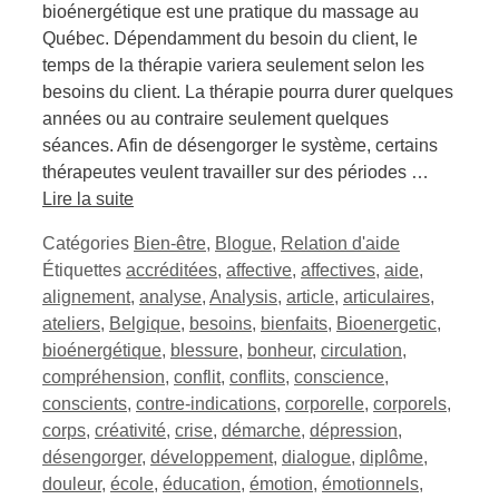
bioénergétique est une pratique du massage au
Québec. Dépendamment du besoin du client, le
temps de la thérapie variera seulement selon les
besoins du client. La thérapie pourra durer quelques
années ou au contraire seulement quelques
séances. Afin de désengorger le système, certains
thérapeutes veulent travailler sur des périodes …
Lire la suite
Catégories
Bien-être
,
Blogue
,
Relation d'aide
Étiquettes
accréditées
,
affective
,
affectives
,
aide
,
alignement
,
analyse
,
Analysis
,
article
,
articulaires
,
ateliers
,
Belgique
,
besoins
,
bienfaits
,
Bioenergetic
,
bioénergétique
,
blessure
,
bonheur
,
circulation
,
compréhension
,
conflit
,
conflits
,
conscience
,
conscients
,
contre-indications
,
corporelle
,
corporels
,
corps
,
créativité
,
crise
,
démarche
,
dépression
,
désengorger
,
développement
,
dialogue
,
diplôme
,
douleur
,
école
,
éducation
,
émotion
,
émotionnels
,