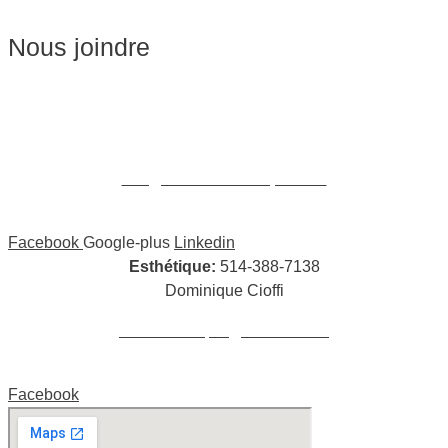
Nous joindre
Massages:
514-441-5897
William Cioffi Larue
info@wclmassotherapie.com
Facebook
Google-plus
Linkedin
Esthétique:
514-388-7138
Dominique Cioffi
cioffidominique@hotmail.com
Facebook