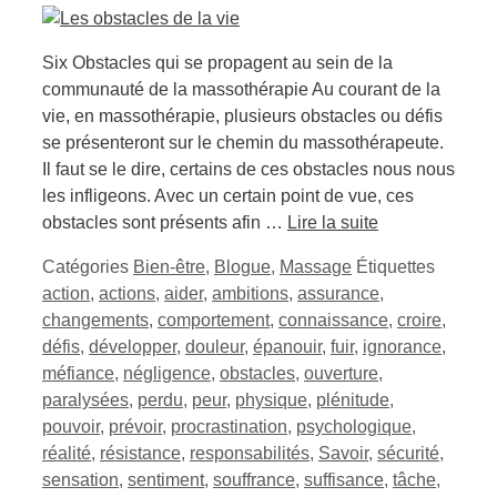
Six Obstacles qui se propagent au sein de la
communauté de la massothérapie Au courant de la
vie, en massothérapie, plusieurs obstacles ou défis
se présenteront sur le chemin du massothérapeute.
Il faut se le dire, certains de ces obstacles nous nous
les infligeons. Avec un certain point de vue, ces
obstacles sont présents afin …
Lire la suite
Catégories
Bien-être
,
Blogue
,
Massage
Étiquettes
action
,
actions
,
aider
,
ambitions
,
assurance
,
changements
,
comportement
,
connaissance
,
croire
,
défis
,
développer
,
douleur
,
épanouir
,
fuir
,
ignorance
,
méfiance
,
négligence
,
obstacles
,
ouverture
,
paralysées
,
perdu
,
peur
,
physique
,
plénitude
,
pouvoir
,
prévoir
,
procrastination
,
psychologique
,
réalité
,
résistance
,
responsabilités
,
Savoir
,
sécurité
,
sensation
,
sentiment
,
souffrance
,
suffisance
,
tâche
,