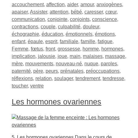
accouchement
,
affection
,
aider
,
amour
,
anxiogènes
,
apaiser
,
Assister
,
attention
,
bébé
,
caresser
,
cœur
,
communication
,
conjointe
,
conjoints
,
conscience
,
contractions
,
couple
,
culpabilité
,
douleur
,
échographie
,
éducation
,
émotionnels
,
émotions
,
enfant
,
épaule
,
esprit
,
familiale
,
famille
,
fatigue
,
Femme
,
fœtus
,
front
,
grossesse
,
homme
,
hormones
,
implication
,
jalousie
,
joue
,
main
,
malaises
,
massage
,
mère
,
mouvements
,
nouveau-né
,
nuque
,
paroles
,
paternité
,
père
,
peurs
,
prénatales
,
préoccupations
,
réflexions
,
relation
,
soulager
,
tendrement
,
tendresse
,
toucher
,
ventre
Les hormones ovariennes
5. Les hormones ovariennes Dans le cours de