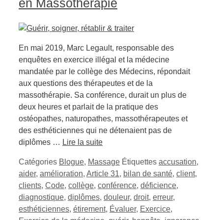
en Massothérapie
En mai 2019, Marc Legault, responsable des
enquêtes en exercice illégal et la médecine
mandatée par le collège des Médecins, répondait
aux questions des thérapeutes et de la
massothérapie. Sa conférence, durait un plus de
deux heures et parlait de la pratique des
ostéopathes, naturopathes, massothérapeutes et
des esthéticiennes qui ne détenaient pas de
diplômes …
Lire la suite
Catégories
Blogue
,
Massage
Étiquettes
accusation
,
aider
,
amélioration
,
Article 31
,
bilan de santé
,
client
,
clients
,
Code
,
collège
,
conférence
,
déficience
,
diagnostique
,
diplômes
,
douleur
,
droit
,
erreur
,
esthéticiennes
,
étirement
,
Évaluer
,
Exercice
,