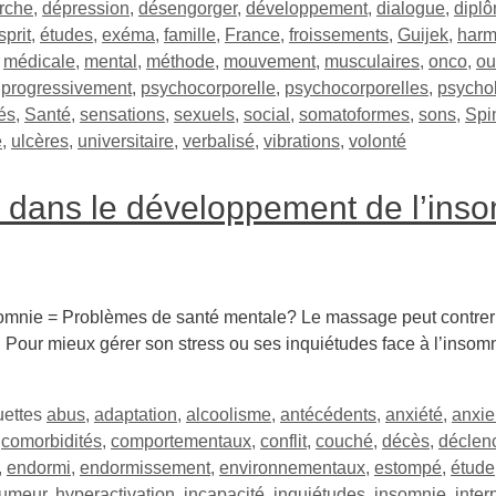
rche
,
dépression
,
désengorger
,
développement
,
dialogue
,
dipl
sprit
,
études
,
exéma
,
famille
,
France
,
froissements
,
Guijek
,
harm
,
médicale
,
mental
,
méthode
,
mouvement
,
musculaires
,
onco
,
ou
,
progressivement
,
psychocorporelle
,
psychocorporelles
,
psycho
tés
,
Santé
,
sensations
,
sexuels
,
social
,
somatoformes
,
sons
,
Spi
e
,
ulcères
,
universitaire
,
verbalisé
,
vibrations
,
volonté
s dans le développement de l’ins
mnie = Problèmes de santé mentale? Le massage peut contrer l
 Pour mieux gérer son stress ou ses inquiétudes face à l’insomn
uettes
abus
,
adaptation
,
alcoolisme
,
antécédents
,
anxiété
,
anxi
,
comorbidités
,
comportementaux
,
conflit
,
couché
,
décès
,
déclen
,
endormi
,
endormissement
,
environnementaux
,
estompé
,
étude
umeur
,
hyperactivation
,
incapacité
,
inquiétudes
,
insomnie
,
inter