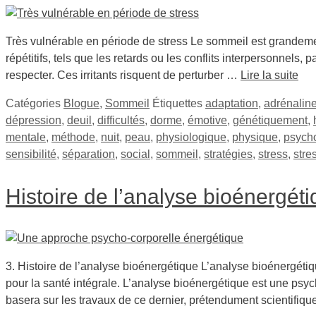
Très vulnérable en période de stress Le sommeil est grandement 
répétitifs, tels que les retards ou les conflits interpersonne
respecter. Ces irritants risquent de perturber …
Lire la suite
Catégories
Blogue
,
Sommeil
Étiquettes
adaptation
,
adrénalin
dépression
,
deuil
,
difficultés
,
dorme
,
émotive
,
génétiquement
,
mentale
,
méthode
,
nuit
,
peau
,
physiologique
,
physique
,
psych
sensibilité
,
séparation
,
social
,
sommeil
,
stratégies
,
stress
,
stre
Histoire de l’analyse bioénergét
3. Histoire de l’analyse bioénergétique L’analyse bioénergéti
pour la santé intégrale. L’analyse bioénergétique est une psy
basera sur les travaux de ce dernier, prétendument scientifiq