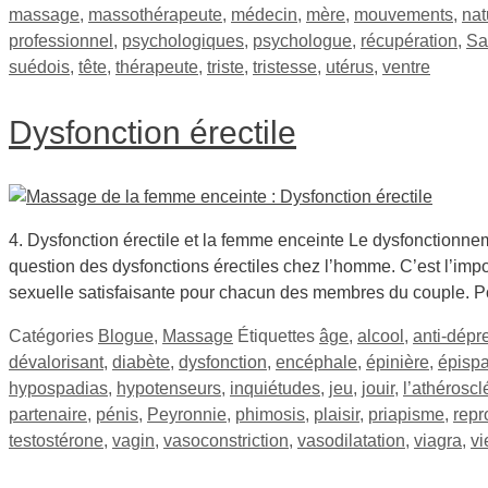
massage
,
massothérapeute
,
médecin
,
mère
,
mouvements
,
nat
professionnel
,
psychologiques
,
psychologue
,
récupération
,
Sa
suédois
,
tête
,
thérapeute
,
triste
,
tristesse
,
utérus
,
ventre
Dysfonction érectile
4. Dysfonction érectile et la femme enceinte Le dysfonctionne
question des dysfonctions érectiles chez l’homme. C’est l’impo
sexuelle satisfaisante pour chacun des membres du couple. P
Catégories
Blogue
,
Massage
Étiquettes
âge
,
alcool
,
anti-dépr
dévalorisant
,
diabète
,
dysfonction
,
encéphale
,
épinière
,
épisp
hypospadias
,
hypotenseurs
,
inquiétudes
,
jeu
,
jouir
,
l’athéroscl
partenaire
,
pénis
,
Peyronnie
,
phimosis
,
plaisir
,
priapisme
,
repr
testostérone
,
vagin
,
vasoconstriction
,
vasodilatation
,
viagra
,
vi