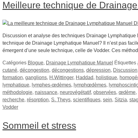
Meilleure technique de Drainag
Discussion et analyse des techniques Drainage Lymphatique
technique de Drainage Lymphatique Manuel? Il n’est pas facil
émergent d’une seule technique, celle de Vodder. Ces méth
Catégories
Blogue
,
Drainage Lymphatique Manuel
Étiquettes
cutané
,
décongestion
,
décongestions
,
dépression
,
Discussion
formation
,
ganglions
,
H.Wittinger
,
Haddad
,
holistique
,
homogén
lymphatique
,
lymphes-œdèmes
,
lymphœdèmes
,
lymphoscinti
méthodologie
,
naissance
,
neurovégétatif
,
observées
,
œdème
,
recherche
,
résorption
,
S. Theys
,
scientifiques
,
sein
,
Sitzia
,
sta
Vodder
Sommeil et stress