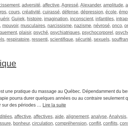
cissement
,
adversité
,
affective
,
Agressé
,
Alexander
,
amplitude
,
a
rps
,
cours
,
créativité
,
cuirassé
,
défense
,
dépression
,
école
,
émo
uérir
,
Guijek
,
histoire
,
imagination
,
inconscient
,
infantiles
,
intra
,
mouvoir
,
musculaires
,
narcissisme
,
nazisme
,
névrosé
,
onco
,
o
iquement
,
plaisir
,
psyché
,
psychiatriques
,
psychocorporel
,
psych
els
,
respiratoire
,
ressenti
,
scientifique
,
sécurité
,
sexuels
,
souffra
tique
est une pratique du massage au Québec. Dépendamment du besoi
érapie pourra durer quelques années ou au contraire seulement 
er sur des périodes …
Lire la suite
ditées
,
affective
,
affectives
,
aide
,
alignement
,
analyse
,
Analysis
ssure
,
bonheur
,
circulation
,
compréhension
,
conflit
,
conflits
,
con