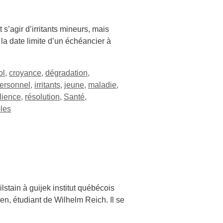
s’agir d’irritants mineurs, mais
la date limite d’un échéancier à
ol
,
croyance
,
dégradation
,
personnel
,
irritants
,
jeune
,
maladie
,
ilience
,
résolution
,
Santé
,
les
stain à guijek institut québécois
n, étudiant de Wilhelm Reich. Il se