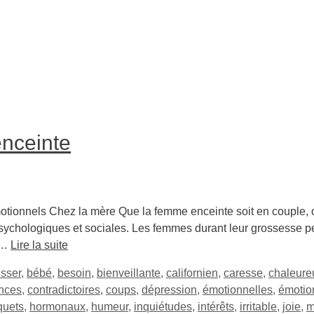
enceinte
tionnels Chez la mère Que la femme enceinte soit en couple, 
psychologiques et sociales. Les femmes durant leur grossesse p
é …
Lire la suite
sser
,
bébé
,
besoin
,
bienveillante
,
californien
,
caresse
,
chaleure
nces
,
contradictoires
,
coups
,
dépression
,
émotionnelles
,
émotio
quets
,
hormonaux
,
humeur
,
inquiétudes
,
intérêts
,
irritable
,
joie
,
m