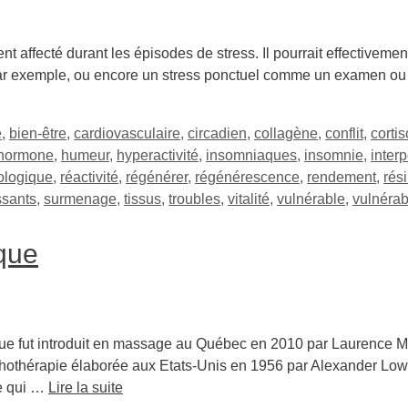
affecté durant les épisodes de stress. Il pourrait effectivement 
ls, par exemple, ou encore un stress ponctuel comme un examen ou 
e
,
bien-être
,
cardiovasculaire
,
circadien
,
collagène
,
conflit
,
cortis
hormone
,
humeur
,
hyperactivité
,
insomniaques
,
insomnie
,
inter
ologique
,
réactivité
,
régénérer
,
régénérescence
,
rendement
,
rés
ssants
,
surmenage
,
tissus
,
troubles
,
vitalité
,
vulnérable
,
vulnérab
ique
que fut introduit en massage au Québec en 2010 par Laurence Mil
chothérapie élaborée aux Etats-Unis en 1956 par Alexander Lowe
ue qui …
Lire la suite