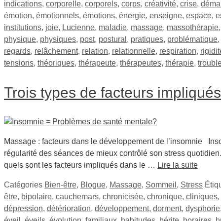
indications
,
corporelle
,
corporels
,
corps
,
créativité
,
crise
,
déma
émotion
,
émotionnels
,
émotions
,
énergie
,
enseigne
,
espace
,
e
institutions
,
joie
,
Lucienne
,
maladie
,
massage
,
massothérapie
physique
,
physiques
,
post
,
postural
,
pratiques
,
problématique
regards
,
relâchement
,
relation
,
relationnelle
,
respiration
,
rigidi
tensions
,
théoriques
,
thérapeute
,
thérapeutes
,
thérapie
,
troubl
Trois types de facteurs impliqué
Massage : facteurs dans le développement de l’insomnie Inso
régularité des séances de mieux contrôlé son stress quotidien.
quels sont les facteurs impliqués dans le …
Lire la suite
Catégories
Bien-être
,
Blogue
,
Massage
,
Sommeil
,
Stress
Étiq
être
,
bipolaire
,
cauchemars
,
chronicisée
,
chronique
,
cliniques
dépression
,
détérioration
,
développement
,
dorment
,
dysphorie
éveil
,
éveils
,
évolution
,
familiaux
,
habitudes
,
hérite
,
horaires
,
h