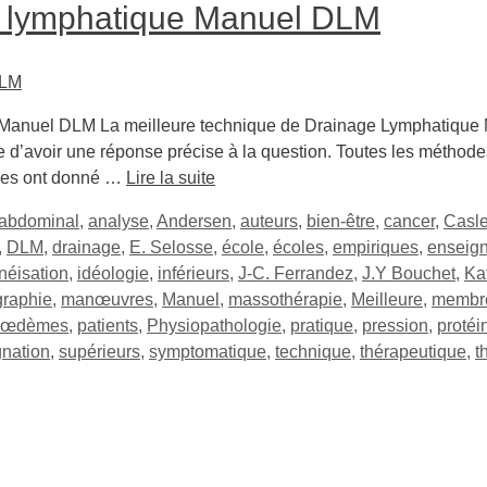
e lymphatique Manuel DLM
 Manuel DLM La meilleure technique de Drainage Lymphatique 
e d’avoir une réponse précise à la question. Toutes les métho
odes ont donné …
Lire la suite
abdominal
,
analyse
,
Andersen
,
auteurs
,
bien-être
,
cancer
,
Casle
,
DLM
,
drainage
,
E. Selosse
,
école
,
écoles
,
empiriques
,
enseig
éisation
,
idéologie
,
inférieurs
,
J-C. Ferrandez
,
J.Y Bouchet
,
Ka
graphie
,
manœuvres
,
Manuel
,
massothérapie
,
Meilleure
,
membr
œdèmes
,
patients
,
Physiopathologie
,
pratique
,
pression
,
protéi
gnation
,
supérieurs
,
symptomatique
,
technique
,
thérapeutique
,
t