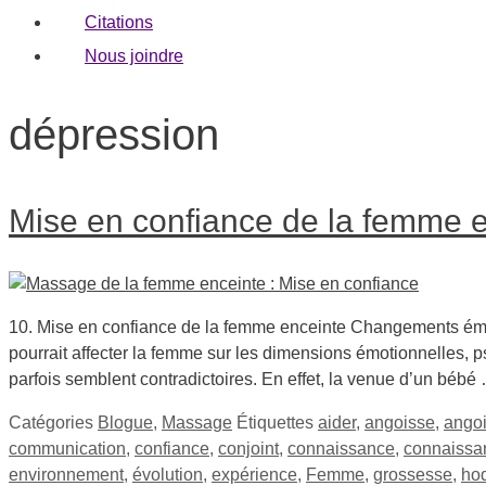
Citations
Nous joindre
dépression
Mise en confiance de la femme 
10. Mise en confiance de la femme enceinte Changements émo
pourrait affecter la femme sur les dimensions émotionnelles, 
parfois semblent contradictoires. En effet, la venue d’un béb
Catégories
Blogue
,
Massage
Étiquettes
aider
,
angoisse
,
angoi
communication
,
confiance
,
conjoint
,
connaissance
,
connaissa
environnement
,
évolution
,
expérience
,
Femme
,
grossesse
,
ho