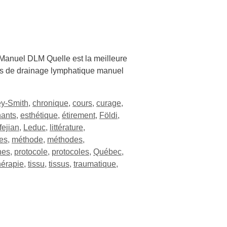
Manuel DLM Quelle est la meilleure
des de drainage lymphatique manuel
y-Smith
,
chronique
,
cours
,
curage
,
nants
,
esthétique
,
étirement
,
Földi
,
fejian
,
Leduc
,
littérature
,
es
,
méthode
,
méthodes
,
nes
,
protocole
,
protocoles
,
Québec
,
hérapie
,
tissu
,
tissus
,
traumatique
,