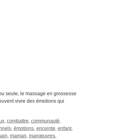
ou seule, le massage en grossesse
euvent vivre des émotions qui
ux
,
combattre
,
communauté
,
nnels
,
émotions
,
enceinte
,
enfant
,
ain
,
maman
,
manœuvres
,