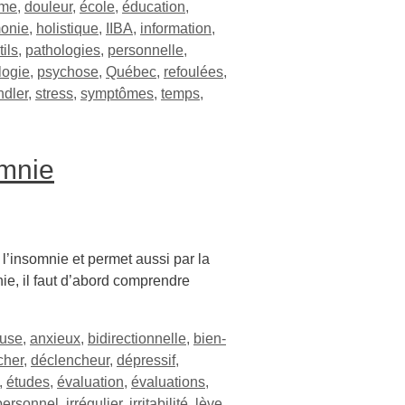
ôme
,
douleur
,
école
,
éducation
,
onie
,
holistique
,
IIBA
,
information
,
tils
,
pathologies
,
personnelle
,
logie
,
psychose
,
Québec
,
refoulées
,
ndler
,
stress
,
symptômes
,
temps
,
omnie
’insomnie et permet aussi par la
ie, il faut d’abord comprendre
euse
,
anxieux
,
bidirectionnelle
,
bien-
cher
,
déclencheur
,
dépressif
,
,
études
,
évaluation
,
évaluations
,
personnel
,
irrégulier
,
irritabilité
,
lève
,