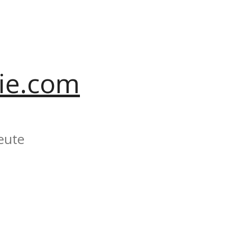
ie.com
eute