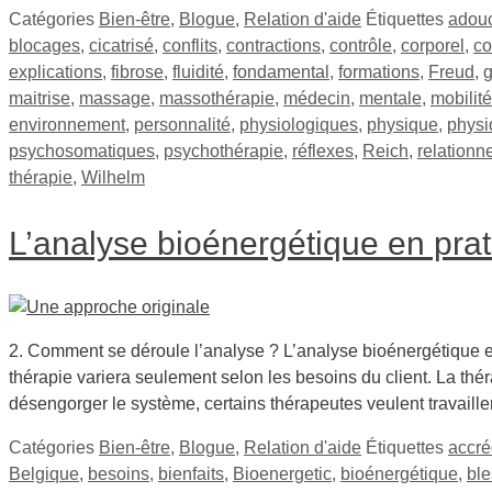
Catégories
Bien-être
,
Blogue
,
Relation d'aide
Étiquettes
adou
blocages
,
cicatrisé
,
conflits
,
contractions
,
contrôle
,
corporel
,
co
explications
,
fibrose
,
fluidité
,
fondamental
,
formations
,
Freud
,
g
maitrise
,
massage
,
massothérapie
,
médecin
,
mentale
,
mobilité
environnement
,
personnalité
,
physiologiques
,
physique
,
phys
psychosomatiques
,
psychothérapie
,
réflexes
,
Reich
,
relationn
thérapie
,
Wilhelm
L’analyse bioénergétique en pra
2. Comment se déroule l’analyse ? L’analyse bioénergétique 
thérapie variera seulement selon les besoins du client. La th
désengorger le système, certains thérapeutes veulent travaill
Catégories
Bien-être
,
Blogue
,
Relation d'aide
Étiquettes
accré
Belgique
,
besoins
,
bienfaits
,
Bioenergetic
,
bioénergétique
,
ble