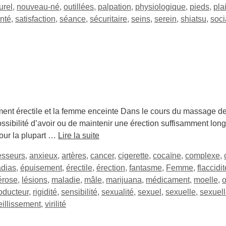
urel
,
nouveau-né
,
outillées
,
palpation
,
physiologique
,
pieds
,
plai
nté
,
satisfaction
,
séance
,
sécuritaire
,
seins
,
serein
,
shiatsu
,
soci
ment érectile et la femme enceinte Dans le cours du massage de
ssibilité d’avoir ou de maintenir une érection suffisamment lon
our la plupart …
Lire la suite
esseurs
,
anxieux
,
artères
,
cancer
,
cigerette
,
cocaïne
,
complexe
,
adias
,
épuisement
,
érectile
,
érection
,
fantasme
,
Femme
,
flaccidit
érose
,
lésions
,
maladie
,
mâle
,
marijuana
,
médicament
,
moelle
,
o
oducteur
,
rigidité
,
sensibilité
,
sexualité
,
sexuel
,
sexuelle
,
sexuel
eillissement
,
virilité