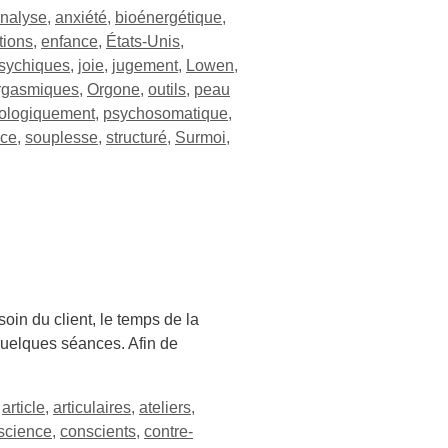
nalyse
,
anxiété
,
bioénergétique
,
tions
,
enfance
,
États-Unis
,
psychiques
,
joie
,
jugement
,
Lowen
,
rgasmiques
,
Orgone
,
outils
,
peau
ologiquement
,
psychosomatique
,
nce
,
souplesse
,
structuré
,
Surmoi
,
n du client, le temps de la
quelques séances. Afin de
,
article
,
articulaires
,
ateliers
,
science
,
conscients
,
contre-