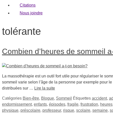
Citations
Nous joindre
tolérante
Combien d’heures de sommeil a-
La massothérapie est un outil fort utile pour régulariser le s
sommeil varie selon l’âge de la personne par exemple pour le 
distribuées sur …
Lire la suite
Catégories
Bien-être
,
Blogue
,
Sommeil
Étiquettes
accident
,
ad
endormissement
,
enfants
,
épisodes
,
fragile
,
frustration
,
heures
physique
,
préscolaire
,
professeur
,
risque
,
scolaire
,
semaine
,
s