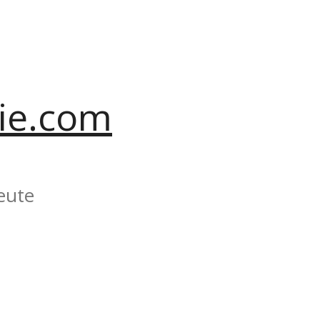
ie.com
eute