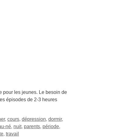
le pour les jeunes. Le besoin de
 des épisodes de 2-3 heures
er
,
cours
,
dépression
,
dormir
,
au-né
,
nuit
,
parents
,
période
,
te
,
travail