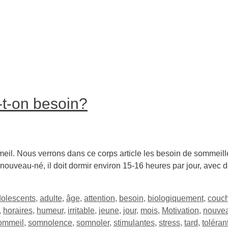
t-on besoin?
ommeil. Nous verrons dans ce corps article les besoin de sommeil
nouveau-né, il doit dormir environ 15-16 heures par jour, avec
olescents
,
adulte
,
âge
,
attention
,
besoin
,
biologiquement
,
couch
,
horaires
,
humeur
,
irritable
,
jeune
,
jour
,
mois
,
Motivation
,
nouve
ommeil
,
somnolence
,
somnoler
,
stimulantes
,
stress
,
tard
,
toléran