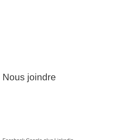
Massage de Relaxation
Massage sur Chaise
Esthétique
Soins du visage
Épilation
Pédicure
Nous joindre