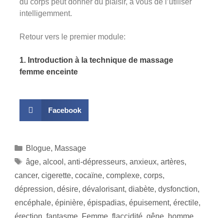
du corps peut donner du plaisir, à vous de l’utiliser
intelligemment.
Retour vers le premier module:
1. Introduction à la technique de massage
femme enceinte
Facebook
Blogue
,
Massage
âge
,
alcool
,
anti-dépresseurs
,
anxieux
,
artères
,
cancer
,
cigerette
,
cocaïne
,
complexe
,
corps
,
dépression
,
désire
,
dévalorisant
,
diabète
,
dysfonction
,
encéphale
,
épinière
,
épispadias
,
épuisement
,
érectile
,
érection
,
fantasme
,
Femme
,
flaccidité
,
gêne
,
homme
,