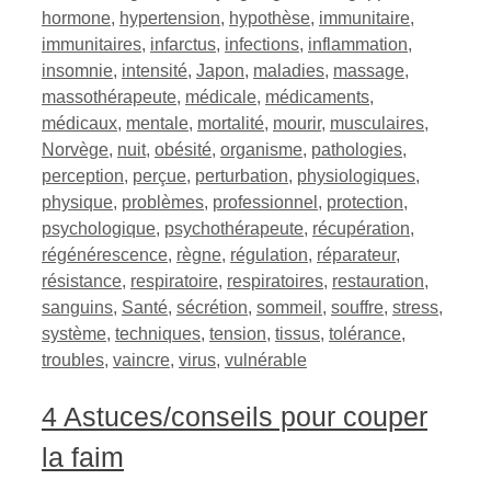
hormone
,
hypertension
,
hypothèse
,
immunitaire
,
immunitaires
,
infarctus
,
infections
,
inflammation
,
insomnie
,
intensité
,
Japon
,
maladies
,
massage
,
massothérapeute
,
médicale
,
médicaments
,
médicaux
,
mentale
,
mortalité
,
mourir
,
musculaires
,
Norvège
,
nuit
,
obésité
,
organisme
,
pathologies
,
perception
,
perçue
,
perturbation
,
physiologiques
,
physique
,
problèmes
,
professionnel
,
protection
,
psychologique
,
psychothérapeute
,
récupération
,
régénérescence
,
règne
,
régulation
,
réparateur
,
résistance
,
respiratoire
,
respiratoires
,
restauration
,
sanguins
,
Santé
,
sécrétion
,
sommeil
,
souffre
,
stress
,
système
,
techniques
,
tension
,
tissus
,
tolérance
,
troubles
,
vaincre
,
virus
,
vulnérable
4 Astuces/conseils pour couper
la faim