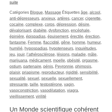
suite
Catégories
Blogue
,
Massage
Étiquettes
âge
,
alcool
,
anti-dépresseurs
,
anxieux
,
artères
,
cancer
,
cigerette
,
cocaïne
,
complexe
,
corps
,
dépression
,
désire
,
dévalorisant
,
diabète
,
dysfonction
,
encéphale
,
épinière
,
épispadias
,
épuisement
,
érectile
,
érection
,
fantasme
,
Femme
,
flaccidité
,
gêne
,
homme
,
humeur
,
humilié
,
hypospadias
,
hypotenseurs
,
inquiétudes
,
jeu
,
jouir
,
l’athérosclérose
,
lésions
,
maladie
,
mâle
,
marijuana
,
médicament
,
moelle
,
obésité
,
orgasme
,
ostium
,
partenaire
,
pénis
,
Peyronnie
,
phimosis
,
plaisir
,
priapisme
,
reproducteur
,
rigidité
,
sensibilité
,
sexualité
,
sexuel
,
sexuelle
,
sexuellement
,
stressante
,
taille
,
testostérone
,
vagin
,
vasoconstriction
,
vasodilatation
,
viagra
,
vieillissement
,
virilité
Un Monde scientifique cohérent