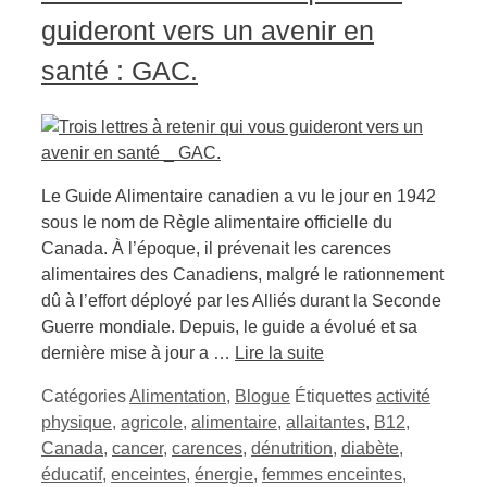
guideront vers un avenir en
santé : GAC.
Le Guide Alimentaire canadien a vu le jour en 1942
sous le nom de Règle alimentaire officielle du
Canada. À l’époque, il prévenait les carences
alimentaires des Canadiens, malgré le rationnement
dû à l’effort déployé par les Alliés durant la Seconde
Guerre mondiale. Depuis, le guide a évolué et sa
dernière mise à jour a …
Lire la suite
Catégories
Alimentation
,
Blogue
Étiquettes
activité
physique
,
agricole
,
alimentaire
,
allaitantes
,
B12
,
Canada
,
cancer
,
carences
,
dénutrition
,
diabète
,
éducatif
,
enceintes
,
énergie
,
femmes enceintes
,