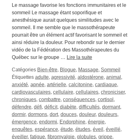
Le massage favorise les fonctions immunitaires et le
sommeil Le massage étant soporifique et
anesthésique aurait quelques similitudes avec le
sommeil. Il me semble que le massothérapeute
pourrait être un élément actif favorisant le sommeil et
ainsi réduire la douleur. Pour rebondir sur le dernier
vidéo de la Fédération des Massothérapeutes du
Québec sur le groupe …
Lire la suite
Catégories
Bien-être
,
Blogue
,
Massage
,
Sommeil
Étiquettes
adulte
,
agressivité
,
aldostérone
,
animal
,
anxiété
,
apnée
,
artérielle
,
calcitonine
,
cardiaque
,
cardiovasculaires
,
cellulaire
,
cellulaires
,
chroniciser
,
chroniques
,
combattre
,
conséquences
,
cortisol
,
défendre
,
défi
,
déficit
,
diabète
,
difficultés
,
dormant
,
dormir
,
dormons
,
dort
,
douces
,
douleur
,
douleurs
,
émergence
,
endormi
,
Endorphine
,
énergie
,
enquêtes
,
espérance
,
étude
,
études
,
éveil
,
éveillé
,
éveiller
,
fatigue
,
fibromyalgie
,
globules
,
grippe
,