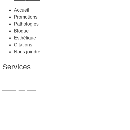
Accueil
Promotions
Pathologies
Blogue
Esthétique
Citations
Nous joindre
Services
Massage Thérapeutique
Massage Sportif
Drainage Lymphatique
Massage Femme Enceinte
Massage de Relaxation
Massage sur Chaise