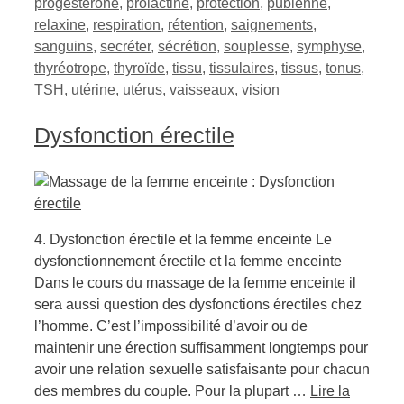
progestérone
,
prolactine
,
protection
,
pubienne
,
relaxine
,
respiration
,
rétention
,
saignements
,
sanguins
,
secréter
,
sécrétion
,
souplesse
,
symphyse
,
thyréotrope
,
thyroïde
,
tissu
,
tissulaires
,
tissus
,
tonus
,
TSH
,
utérine
,
utérus
,
vaisseaux
,
vision
Dysfonction érectile
4. Dysfonction érectile et la femme enceinte Le
dysfonctionnement érectile et la femme enceinte
Dans le cours du massage de la femme enceinte il
sera aussi question des dysfonctions érectiles chez
l’homme. C’est l’impossibilité d’avoir ou de
maintenir une érection suffisamment longtemps pour
avoir une relation sexuelle satisfaisante pour chacun
des membres du couple. Pour la plupart …
Lire la