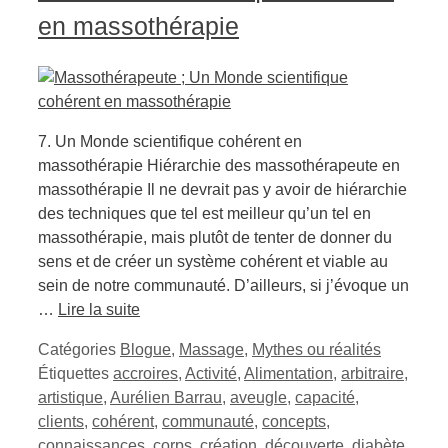
en massothérapie
7. Un Monde scientifique cohérent en
massothérapie Hiérarchie des massothérapeute en
massothérapie Il ne devrait pas y avoir de hiérarchie
des techniques que tel est meilleur qu’un tel en
massothérapie, mais plutôt de tenter de donner du
sens et de créer un système cohérent et viable au
sein de notre communauté. D’ailleurs, si j’évoque un
…
Lire la suite
Catégories
Blogue
,
Massage
,
Mythes ou réalités
Étiquettes
accroires
,
Activité
,
Alimentation
,
arbitraire
,
artistique
,
Aurélien Barrau
,
aveugle
,
capacité
,
clients
,
cohérent
,
communauté
,
concepts
,
connaissances
,
corps
,
création
,
découverte
,
diabète
,