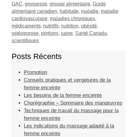
GAC
,
grossesse
,
groupe alimentaire
,
Guide
alimentaire canadien
,
habitude
,
maladie
,
maladie
cardiovasculaire
,
maladies chroniques
,
médicaments
,
nutritifs
,
nutrition
,
obésité
,
ostéoporose
,
portions
,
saine
,
Santé Canada
,
scientifiques
Posts Récents
Promotion
Conseils pratiques et vergetures de la
femme enceinte
Les besoins de la femme enceinte
Chorégraphie – Sommaire des manœuvres
Techniques de travail du massage pour la
femme enceinte
Les indications du massage adapté à la
femme enceinte