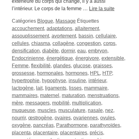
extérieure du corps qui change, il y a aussi
l’intérieur. Le corps de la femme …
Lire la suite
Catégories
Blogue
,
Massage
Étiquettes
accouchement
,
adaptations
,
allaitement
,
assouplissement
,
avortement
,
bassin
,
cellulaire
,
cellules
,
chiasma
,
collagène
,
congestion
,
corps
,
densification
,
diabète
,
dormir
,
eau
,
embryon
,
Endocrinienne
,
énergétique
,
énergivore
,
extensible
,
Femme
,
flexibilité
,
glandes
,
glucose
,
graisses
,
grossesse
,
hormonales
,
hormones
,
HPL
,
HTP
,
hypertrophie
,
hypophyse
,
insuline
,
intérieur
,
lactogène
,
lait
,
ligaments
,
lisses
,
mammaire
,
mammaires
,
maternel
,
maturation
,
menstruations
,
mère
,
messagers
,
mobilité
,
multiplication
,
muqueuse
,
muscles
,
musculature
,
nasale
,
nez
,
nourrir
,
œstrogène
,
ovaires
,
ovariennes
,
ovules
,
oxygène
,
pancréas
,
Parathormone
,
parathyroïdes
,
placenta
,
placentaire
,
placentaires
,
précis
,