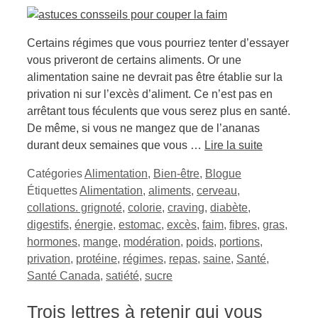
Certains régimes que vous pourriez tenter d’essayer
vous priveront de certains aliments. Or une
alimentation saine ne devrait pas être établie sur la
privation ni sur l’excès d’aliment. Ce n’est pas en
arrêtant tous féculents que vous serez plus en santé.
De même, si vous ne mangez que de l’ananas
durant deux semaines que vous …
Lire la suite
Catégories
Alimentation
,
Bien-être
,
Blogue
Étiquettes
Alimentation
,
aliments
,
cerveau
,
collations. grignoté
,
colorie
,
craving
,
diabète
,
digestifs
,
énergie
,
estomac
,
excès
,
faim
,
fibres
,
gras
,
hormones
,
mange
,
modération
,
poids
,
portions
,
privation
,
protéine
,
régimes
,
repas
,
saine
,
Santé
,
Santé Canada
,
satiété
,
sucre
Trois lettres à retenir qui vous