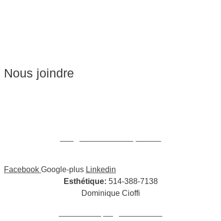
Esthétique
Soins du visage
Épilation
Pédicure
Nous joindre
Massages:
514-441-5897
William Cioffi Larue
info@wclmassotherapie.com
Facebook
Google-plus
Linkedin
Esthétique:
514-388-7138
Dominique Cioffi
cioffidominique@hotmail.com