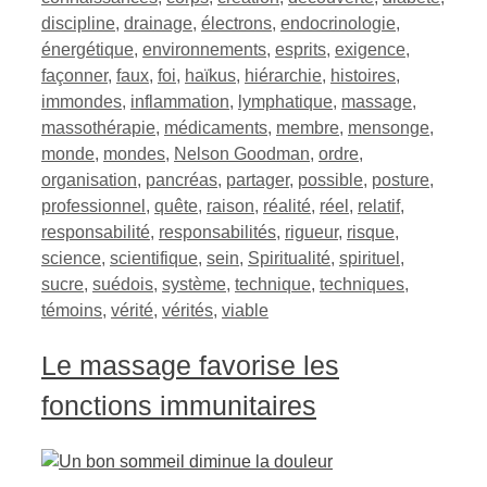
discipline
,
drainage
,
électrons
,
endocrinologie
,
énergétique
,
environnements
,
esprits
,
exigence
,
façonner
,
faux
,
foi
,
haïkus
,
hiérarchie
,
histoires
,
immondes
,
inflammation
,
lymphatique
,
massage
,
massothérapie
,
médicaments
,
membre
,
mensonge
,
monde
,
mondes
,
Nelson Goodman
,
ordre
,
organisation
,
pancréas
,
partager
,
possible
,
posture
,
professionnel
,
quête
,
raison
,
réalité
,
réel
,
relatif
,
responsabilité
,
responsabilités
,
rigueur
,
risque
,
science
,
scientifique
,
sein
,
Spiritualité
,
spirituel
,
sucre
,
suédois
,
système
,
technique
,
techniques
,
témoins
,
vérité
,
vérités
,
viable
Le massage favorise les
fonctions immunitaires