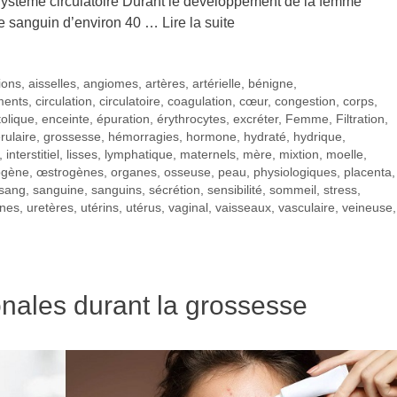
ystème circulatoire Durant le développement de la femme
me sanguin d’environ 40 …
Lire la suite
ions
,
aisselles
,
angiomes
,
artères
,
artérielle
,
bénigne
,
ments
,
circulation
,
circulatoire
,
coagulation
,
cœur
,
congestion
,
corps
,
tolique
,
enceinte
,
épuration
,
érythrocytes
,
excréter
,
Femme
,
Filtration
,
rulaire
,
grossesse
,
hémorragies
,
hormone
,
hydraté
,
hydrique
,
,
interstitiel
,
lisses
,
lymphatique
,
maternels
,
mère
,
mixtion
,
moelle
,
ogène
,
œstrogènes
,
organes
,
osseuse
,
peau
,
physiologiques
,
placenta
,
sang
,
sanguine
,
sanguins
,
sécrétion
,
sensibilité
,
sommeil
,
stress
,
ines
,
uretères
,
utérins
,
utérus
,
vaginal
,
vaisseaux
,
vasculaire
,
veineuse
,
nales durant la grossesse