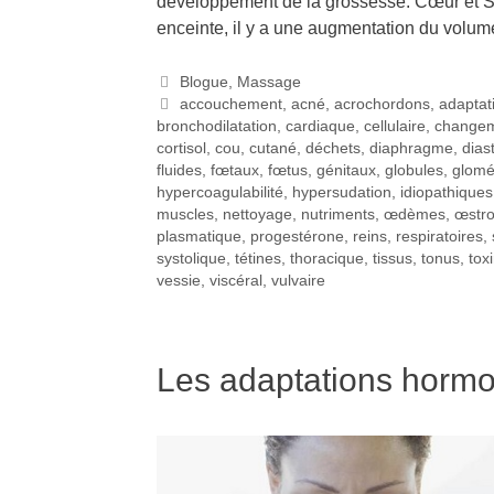
développement de la grossesse. Cœur et S
enceinte, il y a une augmentation du volu
Blogue
,
Massage
accouchement
,
acné
,
acrochordons
,
adaptat
bronchodilatation
,
cardiaque
,
cellulaire
,
change
cortisol
,
cou
,
cutané
,
déchets
,
diaphragme
,
dias
fluides
,
fœtaux
,
fœtus
,
génitaux
,
globules
,
glomé
hypercoagulabilité
,
hypersudation
,
idiopathiques
muscles
,
nettoyage
,
nutriments
,
œdèmes
,
œstr
plasmatique
,
progestérone
,
reins
,
respiratoires
,
systolique
,
tétines
,
thoracique
,
tissus
,
tonus
,
tox
vessie
,
viscéral
,
vulvaire
Les adaptations hormo