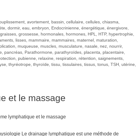
ouplissement
,
avortement
,
bassin
,
cellulaire
,
cellules
,
chiasma
,
ète
,
dormir
,
eau
,
embryon
,
Endocrinienne
,
énergétique
,
énergivore
,
graisses
,
grossesse
,
hormonales
,
hormones
,
HPL
,
HTP
,
hypertrophie
,
gaments
,
lisses
,
mammaire
,
mammaires
,
maternel
,
maturation
,
plication
,
muqueuse
,
muscles
,
musculature
,
nasale
,
nez
,
nourrir
,
e
,
pancréas
,
Parathormone
,
parathyroïdes
,
placenta
,
placentaire
,
rotection
,
pubienne
,
relaxine
,
respiration
,
rétention
,
saignements
,
yse
,
thyréotrope
,
thyroïde
,
tissu
,
tissulaires
,
tissus
,
tonus
,
TSH
,
utérine
,
e et le massage
hysiologie Le drainage lymphatique est une méthode de