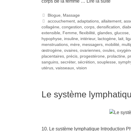
corps de la femme …
Lire la suite
Blogue
,
Massage
accouchement
,
adaptations
,
allaitement
,
ass
collagène
,
congestion
,
corps
,
densification
,
diab
extensible
,
Femme
,
flexibilité
,
glandes
,
glucose
,
hypophyse
,
insuline
,
intérieur
,
lactogène
,
lait
,
li
menstruations
,
mère
,
messagers
,
mobilité
,
multi
œstrogène
,
ovaires
,
ovariennes
,
ovules
,
oxygèn
placentaires
,
précis
,
progestérone
,
prolactine
,
p
sanguins
,
secréter
,
sécrétion
,
souplesse
,
symph
utérus
,
vaisseaux
,
vision
Le système lymphatiqu
10. Le système lymphatique Introduction P