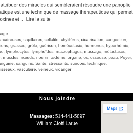
 attribuer des miracles qui sembleraient résoudre une panoplie
atique est une technique de massage thérapeutique qui permet
 toxines et …
Lire la suite
sage
ancéreuses
,
capillaires
,
cellulite
,
chylifères
,
cicatrisation
,
congestion
,
ions
,
grasses
,
grêle
,
guérison
,
homéostasie
,
hormones
,
hyperhémie
,
ue
,
lymphocytes
,
lymphoïdes
,
macrophages
,
massage
,
métastases
,
e
,
muscles
,
nœuds
,
nourrir
,
œdème
,
organe
,
os
,
osseuse
,
peau
,
Peyer
,
anguine
,
sanguins
,
Santé
,
stressants
,
suédois
,
technique
,
isseaux
,
vasculaire
,
veineux
,
vidanger
Nous joindre
Massages:
514-441-5897
William Cioffi Larue