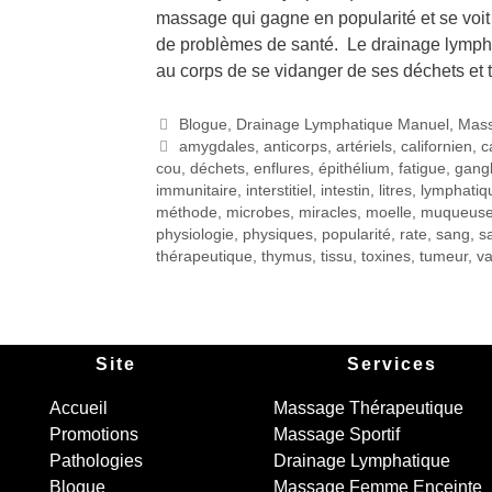
massage qui gagne en popularité et se voit
de problèmes de santé. Le drainage lymph
au corps de se vidanger de ses déchets et
Blogue
,
Drainage Lymphatique Manuel
,
Mas
amygdales
,
anticorps
,
artériels
,
californien
,
c
cou
,
déchets
,
enflures
,
épithélium
,
fatigue
,
gangl
immunitaire
,
interstitiel
,
intestin
,
litres
,
lymphatiq
méthode
,
microbes
,
miracles
,
moelle
,
muqueus
physiologie
,
physiques
,
popularité
,
rate
,
sang
,
s
thérapeutique
,
thymus
,
tissu
,
toxines
,
tumeur
,
va
Site
Services
Accueil
Massage Thérapeutique
Promotions
Massage Sportif
Pathologies
Drainage Lymphatique
Blogue
Massage Femme Enceinte