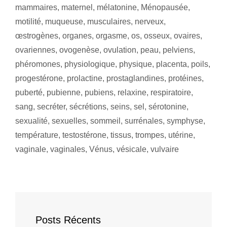
mammaires
,
maternel
,
mélatonine
,
Ménopausée
,
motilité
,
muqueuse
,
musculaires
,
nerveux
,
œstrogènes
,
organes
,
orgasme
,
os
,
osseux
,
ovaires
,
ovariennes
,
ovogenèse
,
ovulation
,
peau
,
pelviens
,
phéromones
,
physiologique
,
physique
,
placenta
,
poils
,
progestérone
,
prolactine
,
prostaglandines
,
protéines
,
puberté
,
pubienne
,
pubiens
,
relaxine
,
respiratoire
,
sang
,
secréter
,
sécrétions
,
seins
,
sel
,
sérotonine
,
sexualité
,
sexuelles
,
sommeil
,
surrénales
,
symphyse
,
température
,
testostérone
,
tissus
,
trompes
,
utérine
,
vaginale
,
vaginales
,
Vénus
,
vésicale
,
vulvaire
Posts Récents