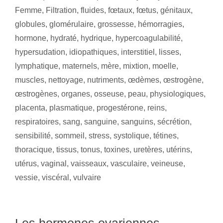
Femme
,
Filtration
,
fluides
,
fœtaux
,
fœtus
,
génitaux
,
globules
,
glomérulaire
,
grossesse
,
hémorragies
,
hormone
,
hydraté
,
hydrique
,
hypercoagulabilité
,
hypersudation
,
idiopathiques
,
interstitiel
,
lisses
,
lymphatique
,
maternels
,
mère
,
mixtion
,
moelle
,
muscles
,
nettoyage
,
nutriments
,
œdèmes
,
œstrogène
,
œstrogènes
,
organes
,
osseuse
,
peau
,
physiologiques
,
placenta
,
plasmatique
,
progestérone
,
reins
,
respiratoires
,
sang
,
sanguine
,
sanguins
,
sécrétion
,
sensibilité
,
sommeil
,
stress
,
systolique
,
tétines
,
thoracique
,
tissus
,
tonus
,
toxines
,
uretères
,
utérins
,
utérus
,
vaginal
,
vaisseaux
,
vasculaire
,
veineuse
,
vessie
,
viscéral
,
vulvaire
Les hormones ovariennes