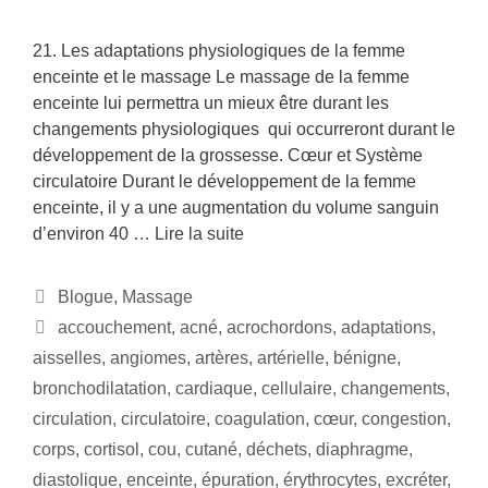
21. Les adaptations physiologiques de la femme
enceinte et le massage Le massage de la femme
enceinte lui permettra un mieux être durant les
changements physiologiques qui occurreront durant le
développement de la grossesse. Cœur et Système
circulatoire Durant le développement de la femme
enceinte, il y a une augmentation du volume sanguin
d’environ 40 …
Lire la suite
Blogue
,
Massage
accouchement
,
acné
,
acrochordons
,
adaptations
,
aisselles
,
angiomes
,
artères
,
artérielle
,
bénigne
,
bronchodilatation
,
cardiaque
,
cellulaire
,
changements
,
circulation
,
circulatoire
,
coagulation
,
cœur
,
congestion
,
corps
,
cortisol
,
cou
,
cutané
,
déchets
,
diaphragme
,
diastolique
,
enceinte
,
épuration
,
érythrocytes
,
excréter
,