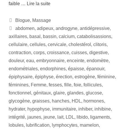
faible …
Lire la suite
Blogue
,
Massage
abdomen
,
adipeux
,
androgyne
,
antidépressive
,
axillaires
,
basal
,
bassin
,
calcium
,
catabolisassions
,
cellulaire
,
cellules
,
cervicale
,
cholestérol
,
clitoris
,
contraction
,
corps
,
croissance
,
cuisses
,
digestive
,
douleur
,
eau
,
embryonnaire
,
enceinte
,
endomètre
,
endométriales
,
endorphines
,
épaisse
,
épanouir
,
épiphysaire
,
épiphyse
,
érection
,
estrogène
,
féminine
,
féminines
,
Femme
,
fesses
,
fille
,
foie
,
follicules
,
fonctionnel
,
génitaux
,
glaire
,
glandes
,
glucose
,
glycogène
,
graisses
,
hanches
,
HDL
,
hormones
,
hydrater
,
hypophyse
,
immunitaire
,
inhiber
,
inhibine
,
intégrité
,
jaunes
,
jeune
,
lait
,
LDL
,
libido
,
ligaments
,
lobules
,
lubrification
,
lymphocytes
,
mamelon
,