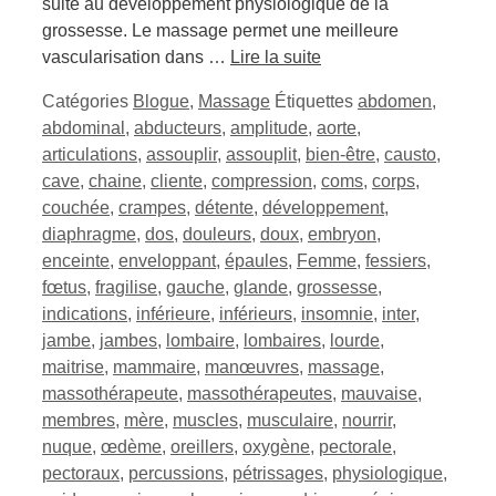
suite au développement physiologique de la
grossesse. Le massage permet une meilleure
vascularisation dans …
Lire la suite
Catégories
Blogue
,
Massage
Étiquettes
abdomen
,
abdominal
,
abducteurs
,
amplitude
,
aorte
,
articulations
,
assouplir
,
assouplit
,
bien-être
,
causto
,
cave
,
chaine
,
cliente
,
compression
,
coms
,
corps
,
couchée
,
crampes
,
détente
,
développement
,
diaphragme
,
dos
,
douleurs
,
doux
,
embryon
,
enceinte
,
enveloppant
,
épaules
,
Femme
,
fessiers
,
fœtus
,
fragilise
,
gauche
,
glande
,
grossesse
,
indications
,
inférieure
,
inférieurs
,
insomnie
,
inter
,
jambe
,
jambes
,
lombaire
,
lombaires
,
lourde
,
maitrise
,
mammaire
,
manœuvres
,
massage
,
massothérapeute
,
massothérapeutes
,
mauvaise
,
membres
,
mère
,
muscles
,
musculaire
,
nourrir
,
nuque
,
œdème
,
oreillers
,
oxygène
,
pectorale
,
pectoraux
,
percussions
,
pétrissages
,
physiologique
,