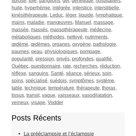
fibrose
,
foie
,
ganglions
,
gel
,
génétique
,
hospitaliers
,
huile
,
hyperhémie
,
intégrée
,
interstice
,
interstitielle
,
kinésithérapeute
,
Leduc
,
léger
,
liquide
,
lymphatique
,
mains
,
maladie
,
manœuvres
,
Manuel
,
massage
,
massée
,
massés
,
massothérapeute
,
médecine
,
métaboliques
,
méthodes
,
nettoyé
,
nutriments
,
œdème
,
œdèmes
,
organes
,
oxygène
,
pathologie
,
paumes
,
peau
,
physiologiques
,
pompage
,
popularité
,
pression
,
privés
,
profondes
,
qualifié
,
Québec
,
questionnaire
,
rate
,
recherches
,
réduction
,
réflexe
,
sanguins
,
Santé
,
séance
,
sérieux
,
soin
,
soins
,
spécialisé
,
suédois
,
symptômes
,
système
,
table
,
technique
,
température
,
thérapeute
,
thorax
,
tissus
,
transit
,
vague
,
vaisseaux
,
vasodilatation
,
veineux
,
visage
,
Vodder
Posts Récents
La prééclampsie et l’éclampsie