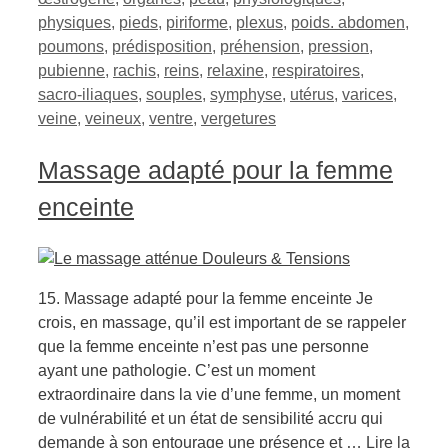
physiques
,
pieds
,
piriforme
,
plexus
,
poids. abdomen
,
poumons
,
prédisposition
,
préhension
,
pression
,
pubienne
,
rachis
,
reins
,
relaxine
,
respiratoires
,
sacro-iliaques
,
souples
,
symphyse
,
utérus
,
varices
,
veine
,
veineux
,
ventre
,
vergetures
Massage adapté pour la femme
enceinte
15. Massage adapté pour la femme enceinte Je
crois, en massage, qu’il est important de se rappeler
que la femme enceinte n’est pas une personne
ayant une pathologie. C’est un moment
extraordinaire dans la vie d’une femme, un moment
de vulnérabilité et un état de sensibilité accru qui
demande à son entourage une présence et …
Lire la