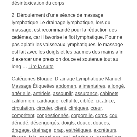
2. Déroulement d’une séance de massage
lymphatique Le drainage lymphatique, lors du
massage, est recommandé pour la réduction des
œdèmes, car il favorise le flot lymphatique. Pour ne
pas aplatir les vaisseaux lymphatiques, le massage
est fait avec les doigts et les paumes des mains afin
d’exercer une pression douce et soutenue tout au
long …
Lire la suite
Catégories
Blogue
,
Drainage Lymphatique Manuel
,
Massage
Étiquettes
abdomen
,
alimentaires
,
allongé
,
artérielle
,
artériels
,
assouplir
,
assurance
,
cabinets
,
californien
,
cardiaque
,
cellulite
,
ciblée
,
cicatrice
,
circulation
,
circuler
,
client
,
cliniques
,
cœur
,
compétent
,
congestionnés
,
corporelle
,
corps
,
cou
,
dénudé
,
désengorgés
,
doigts
,
douce
,
douces
,
dragage
,
drainage
,
drap
,
esthétiques
,
excréteurs
,