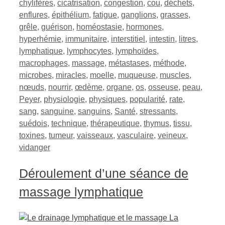
chylifères
,
cicatrisation
,
congestion
,
cou
,
déchets
,
enflures
,
épithélium
,
fatigue
,
ganglions
,
grasses
,
grêle
,
guérison
,
homéostasie
,
hormones
,
hyperhémie
,
immunitaire
,
interstitiel
,
intestin
,
litres
,
lymphatique
,
lymphocytes
,
lymphoïdes
,
macrophages
,
massage
,
métastases
,
méthode
,
microbes
,
miracles
,
moelle
,
muqueuse
,
muscles
,
nœuds
,
nourrir
,
œdème
,
organe
,
os
,
osseuse
,
peau
,
Peyer
,
physiologie
,
physiques
,
popularité
,
rate
,
sang
,
sanguine
,
sanguins
,
Santé
,
stressants
,
suédois
,
technique
,
thérapeutique
,
thymus
,
tissu
,
toxines
,
tumeur
,
vaisseaux
,
vasculaire
,
veineux
,
vidanger
Déroulement d’une séance de
massage lymphatique