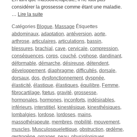
considérer la grossesse comme étant une maladie.
…
Lire la suite
Catégories
Blogue
,
Massage
Étiquettes
abdominaux
,
adaptation
,
antéversion
,
aorte
,
arthrose
,
articulaires
,
articulations
,
bassin
,
blessures
,
brachial
,
cave
,
cervicale
,
compression
,
conséquences
,
corps
,
couché
,
cyphose
,
dandinant
,
déformable
,
démarche
,
désireuse
,
détendent
,
développement
,
diaphragme
,
difficultés
,
dorsale
,
dorsaux
,
dos
,
dysfonctionnement
,
dyspnée
,
élasticité
,
élastique
,
élastiques
,
équilibre
,
Femme
,
fibrocartilage
,
fœtus
,
gravité
,
grossesse
,
hormonales
,
hormones
,
inconforts
,
indésirables
,
inférieurs
,
interstitiel
,
kinestésique
,
kinesthésiques
,
lombalgies
,
lordose
,
lordoses
,
mains
,
massothérapeute
,
membres
,
mobilité
,
mouvement
,
muscles
,
Musculosquelettique
,
obstruction
,
œdème
,
œstrogène
,
organes
,
peau
,
physiologiques
,