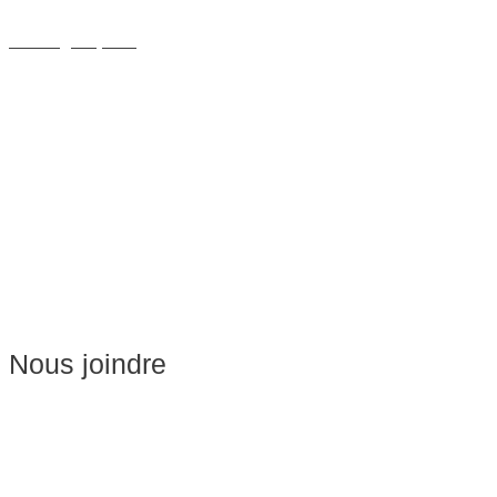
Massage Thérapeutique
Massage Sportif
Drainage Lymphatique
Massage Femme Enceinte
Massage de Relaxation
Massage sur Chaise
Esthétique
Soins du visage
Épilation
Pédicure
Nous joindre
Massages:
514-441-5897
William Cioffi Larue