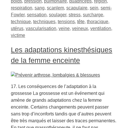
poids
,
pression
,
pulmonaire
,
quadriceps
,
région
,
respiration
,
sang
,
scanlem
,
scapulaire
,
sein
,
semi-
Fowler
,
sensation
,
soulager
,
stress
,
surcharge
,
technique
,
techniques
,
tensions
,
tête
,
thoracique
,
utérus
,
vascularisation
,
veine
,
veineux
,
ventilation
,
victime
Les adaptations kinesthésiques
de la femme enceinte
17. Les conséquences de l’adaptation à la
grossesse La grossesse est un événement qui
amène de grands adaptations chez la femme
enceinte. Certains changements peuvent passer
sans trop d’inconforts tandis que d’autres peuvent
être très marqués et laisser des traces permanentes.
En tant que massothérapeute, il ne faut pas