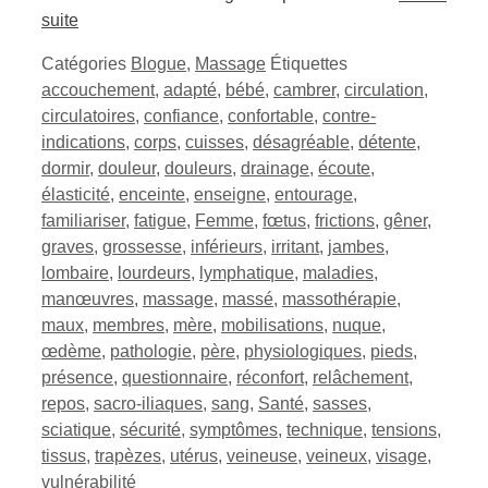
suite
Catégories
Blogue
,
Massage
Étiquettes
accouchement
,
adapté
,
bébé
,
cambrer
,
circulation
,
circulatoires
,
confiance
,
confortable
,
contre-
indications
,
corps
,
cuisses
,
désagréable
,
détente
,
dormir
,
douleur
,
douleurs
,
drainage
,
écoute
,
élasticité
,
enceinte
,
enseigne
,
entourage
,
familiariser
,
fatigue
,
Femme
,
fœtus
,
frictions
,
gêner
,
graves
,
grossesse
,
inférieurs
,
irritant
,
jambes
,
lombaire
,
lourdeurs
,
lymphatique
,
maladies
,
manœuvres
,
massage
,
massé
,
massothérapie
,
maux
,
membres
,
mère
,
mobilisations
,
nuque
,
œdème
,
pathologie
,
père
,
physiologiques
,
pieds
,
présence
,
questionnaire
,
réconfort
,
relâchement
,
repos
,
sacro-iliaques
,
sang
,
Santé
,
sasses
,
sciatique
,
sécurité
,
symptômes
,
technique
,
tensions
,
tissus
,
trapèzes
,
utérus
,
veineuse
,
veineux
,
visage
,
vulnérabilité