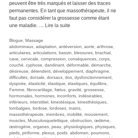
peuvent être très marqués et laisser des traces
permanentes. En tant que massothérapeute, il ne
faut pas considérer la grossesse comme étant
une maladie. …
Lire la suite
Catégories
Blogue
,
Massage
Étiquettes
abdominaux
,
adaptation
,
antéversion
,
aorte
,
arthrose
,
articulaires
,
articulations
,
bassin
,
blessures
,
brachial
,
cave
,
cervicale
,
compression
,
conséquences
,
corps
,
couché
,
cyphose
,
dandinant
,
déformable
,
démarche
,
désireuse
,
détendent
,
développement
,
diaphragme
,
difficultés
,
dorsale
,
dorsaux
,
dos
,
dysfonctionnement
,
dyspnée
,
élasticité
,
élastique
,
élastiques
,
équilibre
,
Femme
,
fibrocartilage
,
fœtus
,
gravité
,
grossesse
,
hormonales
,
hormones
,
inconforts
,
indésirables
,
inférieurs
,
interstitiel
,
kinestésique
,
kinesthésiques
,
lombalgies
,
lordose
,
lordoses
,
mains
,
massothérapeute
,
membres
,
mobilité
,
mouvement
,
muscles
,
Musculosquelettique
,
obstruction
,
œdème
,
œstrogène
,
organes
,
peau
,
physiologiques
,
physiques
,
pieds
,
piriforme
,
plexus
,
poids. abdomen
,
poumons
,