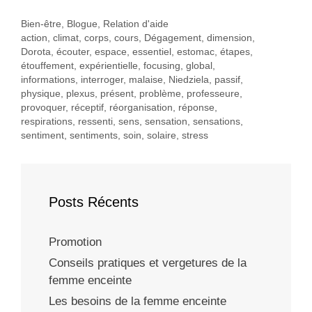
Catégories
Bien-être
,
Blogue
,
Relation d'aide
Étiquettes
action
,
climat
,
corps
,
cours
,
Dégagement
,
dimension
,
Dorota
,
écouter
,
espace
,
essentiel
,
estomac
,
étapes
,
étouffement
,
expérientielle
,
focusing
,
global
,
informations
,
interroger
,
malaise
,
Niedziela
,
passif
,
physique
,
plexus
,
présent
,
problème
,
professeure
,
provoquer
,
réceptif
,
réorganisation
,
réponse
,
respirations
,
ressenti
,
sens
,
sensation
,
sensations
,
sentiment
,
sentiments
,
soin
,
solaire
,
stress
Posts Récents
Promotion
Conseils pratiques et vergetures de la
femme enceinte
Les besoins de la femme enceinte