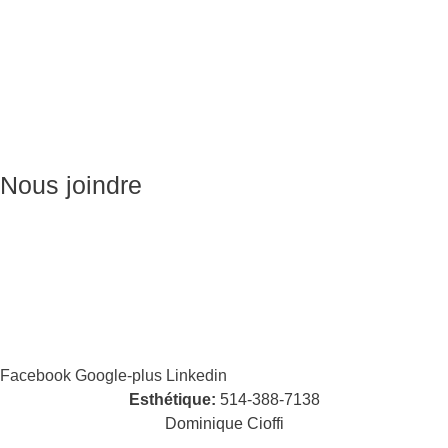
Massage sur Chaise
Esthétique
Soins du visage
Épilation
Pédicure
Nous joindre
Massages:
514-441-5897
William Cioffi Larue
info@wclmassotherapie.com
Facebook
Google-plus
Linkedin
Esthétique:
514-388-7138
Dominique Cioffi
cioffidominique@hotmail.com