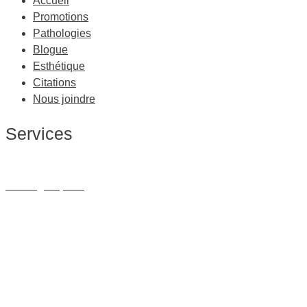
Accueil
Promotions
Pathologies
Blogue
Esthétique
Citations
Nous joindre
Services
Massage Thérapeutique
Massage Sportif
Drainage Lymphatique
Massage Femme Enceinte
Massage de Relaxation
Massage sur Chaise
Esthétique