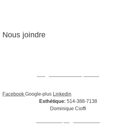
Soins du visage
Épilation
Pédicure
Nous joindre
Massages:
514-441-5897
William Cioffi Larue
info@wclmassotherapie.com
Facebook
Google-plus
Linkedin
Esthétique:
514-388-7138
Dominique Cioffi
cioffidominique@hotmail.com