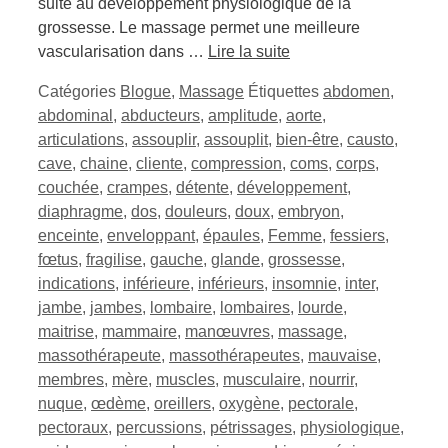
suite au développement physiologique de la
grossesse. Le massage permet une meilleure
vascularisation dans …
Lire la suite
Catégories
Blogue
,
Massage
Étiquettes
abdomen
,
abdominal
,
abducteurs
,
amplitude
,
aorte
,
articulations
,
assouplir
,
assouplit
,
bien-être
,
causto
,
cave
,
chaine
,
cliente
,
compression
,
coms
,
corps
,
couchée
,
crampes
,
détente
,
développement
,
diaphragme
,
dos
,
douleurs
,
doux
,
embryon
,
enceinte
,
enveloppant
,
épaules
,
Femme
,
fessiers
,
fœtus
,
fragilise
,
gauche
,
glande
,
grossesse
,
indications
,
inférieure
,
inférieurs
,
insomnie
,
inter
,
jambe
,
jambes
,
lombaire
,
lombaires
,
lourde
,
maitrise
,
mammaire
,
manœuvres
,
massage
,
massothérapeute
,
massothérapeutes
,
mauvaise
,
membres
,
mère
,
muscles
,
musculaire
,
nourrir
,
nuque
,
œdème
,
oreillers
,
oxygène
,
pectorale
,
pectoraux
,
percussions
,
pétrissages
,
physiologique
,