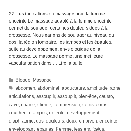
22. Les indications du massage pour la femme
enceinte Le massage adapté à la femme enceinte
permet de soulager certaines douleurs dues à la
grossesse. Nous parlons de soulager au niveau du
dos, la région lombaire, les jambes et les épaules,
suite au développement physiologique de la
grossesse. Le massage permet une meilleure
vascularisation dans …
Lire la suite
Blogue
,
Massage
abdomen
,
abdominal
,
abducteurs
,
amplitude
,
aorte
,
articulations
,
assouplir
,
assouplit
,
bien-être
,
causto
,
cave
,
chaine
,
cliente
,
compression
,
coms
,
corps
,
couchée
,
crampes
,
détente
,
développement
,
diaphragme
,
dos
,
douleurs
,
doux
,
embryon
,
enceinte
,
enveloppant
,
épaules
,
Femme
,
fessiers
,
fœtus
,