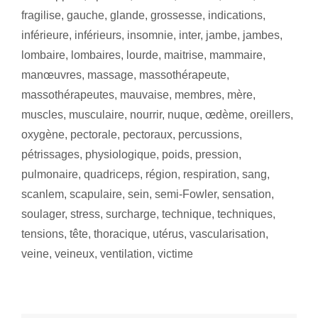
fragilise
,
gauche
,
glande
,
grossesse
,
indications
,
inférieure
,
inférieurs
,
insomnie
,
inter
,
jambe
,
jambes
,
lombaire
,
lombaires
,
lourde
,
maitrise
,
mammaire
,
manœuvres
,
massage
,
massothérapeute
,
massothérapeutes
,
mauvaise
,
membres
,
mère
,
muscles
,
musculaire
,
nourrir
,
nuque
,
œdème
,
oreillers
,
oxygène
,
pectorale
,
pectoraux
,
percussions
,
pétrissages
,
physiologique
,
poids
,
pression
,
pulmonaire
,
quadriceps
,
région
,
respiration
,
sang
,
scanlem
,
scapulaire
,
sein
,
semi-Fowler
,
sensation
,
soulager
,
stress
,
surcharge
,
technique
,
techniques
,
tensions
,
tête
,
thoracique
,
utérus
,
vascularisation
,
veine
,
veineux
,
ventilation
,
victime