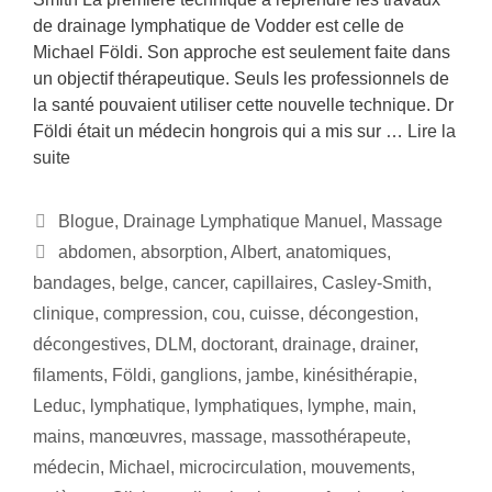
de drainage lymphatique de Vodder est celle de
Michael Földi. Son approche est seulement faite dans
un objectif thérapeutique. Seuls les professionnels de
la santé pouvaient utiliser cette nouvelle technique. Dr
Földi était un médecin hongrois qui a mis sur …
Lire la
suite
Blogue
,
Drainage Lymphatique Manuel
,
Massage
abdomen
,
absorption
,
Albert
,
anatomiques
,
bandages
,
belge
,
cancer
,
capillaires
,
Casley-Smith
,
clinique
,
compression
,
cou
,
cuisse
,
décongestion
,
décongestives
,
DLM
,
doctorant
,
drainage
,
drainer
,
filaments
,
Földi
,
ganglions
,
jambe
,
kinésithérapie
,
Leduc
,
lymphatique
,
lymphatiques
,
lymphe
,
main
,
mains
,
manœuvres
,
massage
,
massothérapeute
,
médecin
,
Michael
,
microcirculation
,
mouvements
,