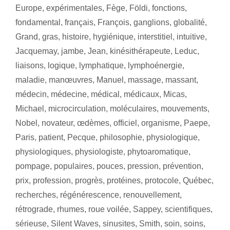
Europe
,
expérimentales
,
Fège
,
Földi
,
fonctions
,
fondamental
,
français
,
François
,
ganglions
,
globalité
,
Grand
,
gras
,
histoire
,
hygiénique
,
interstitiel
,
intuitive
,
Jacquemay
,
jambe
,
Jean
,
kinésithérapeute
,
Leduc
,
liaisons
,
logique
,
lymphatique
,
lymphoénergie
,
maladie
,
manœuvres
,
Manuel
,
massage
,
massant
,
médecin
,
médecine
,
médical
,
médicaux
,
Micas
,
Michael
,
microcirculation
,
moléculaires
,
mouvements
,
Nobel
,
novateur
,
œdèmes
,
officiel
,
organisme
,
Paepe
,
Paris
,
patient
,
Pecque
,
philosophie
,
physiologique
,
physiologiques
,
physiologiste
,
phytoaromatique
,
pompage
,
populaires
,
pouces
,
pression
,
prévention
,
prix
,
profession
,
progrès
,
protéines
,
protocole
,
Québec
,
recherches
,
régénérescence
,
renouvellement
,
rétrograde
,
rhumes
,
roue voilée
,
Sappey
,
scientifiques
,
sérieuse
,
Silent Waves
,
sinusites
,
Smith
,
soin
,
soins
,