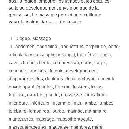
dos, la région lombaire, les jambes et les épaules,
suite au développement physiologique de la
grossesse. Le massage permet une meilleure
vascularisation dans …
Lire la suite
Blogue
,
Massage
abdomen
,
abdominal
,
abducteurs
,
amplitude
,
aorte
,
articulations
,
assouplir
,
assouplit
,
bien-être
,
causto
,
cave
,
chaine
,
cliente
,
compression
,
coms
,
corps
,
couchée
,
crampes
,
détente
,
développement
,
diaphragme
,
dos
,
douleurs
,
doux
,
embryon
,
enceinte
,
enveloppant
,
épaules
,
Femme
,
fessiers
,
fœtus
,
fragilise
,
gauche
,
glande
,
grossesse
,
indications
,
inférieure
,
inférieurs
,
insomnie
,
inter
,
jambe
,
jambes
,
lombaire
,
lombaires
,
lourde
,
maitrise
,
mammaire
,
manœuvres
,
massage
,
massothérapeute
,
massothérapeutes
,
mauvaise
,
membres
,
mère
,