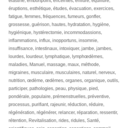
élastine
,
embonpoint
,
enceintes
,
enflure
,
équilibre
,
éruptions
,
esthétique
,
études
,
évacuation
,
exercices
,
fatigue
,
femmes
,
fréquences
,
fumeurs
,
gonfler
,
grossesse
,
guérison
,
hautes
,
hydratation
,
hygiène
,
hygiénique
,
hystérectomie
,
incommodassions
,
inflammations
,
influx
,
inopportuns
,
insomnie
,
insuffisance
,
intestinaux
,
intoxiquer
,
jambe
,
jambes
,
lourdes
,
lourdeur
,
lymphatique
,
lymphœdèmes
,
maladies
,
Manuel
,
massage
,
maux
,
méthode
,
migraines
,
musculaire
,
musculaires
,
naturel
,
nerveux
,
nutrition
,
œdème
,
œdèmes
,
organes
,
organique
,
outils
,
participer
,
pathologies
,
peau
,
physique
,
pied
,
pondérale
,
populaire
,
prémenstruelles
,
préventive
,
processus
,
purifiant
,
rajeunir
,
réduction
,
réduire
,
régénération
,
régénérer
,
relancer
,
réparation
,
ressentir
,
rétention
,
Revitalisation
,
rides
,
ridules
,
Santé
,