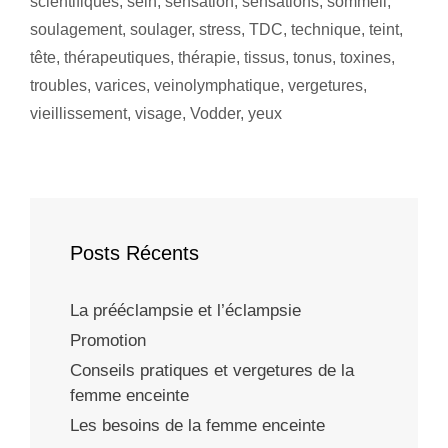
scientifiques
,
sein
,
sensation
,
sensations
,
sommeil
,
soulagement
,
soulager
,
stress
,
TDC
,
technique
,
teint
,
tête
,
thérapeutiques
,
thérapie
,
tissus
,
tonus
,
toxines
,
troubles
,
varices
,
veinolymphatique
,
vergetures
,
vieillissement
,
visage
,
Vodder
,
yeux
Posts Récents
La prééclampsie et l’éclampsie
Promotion
Conseils pratiques et vergetures de la
femme enceinte
Les besoins de la femme enceinte