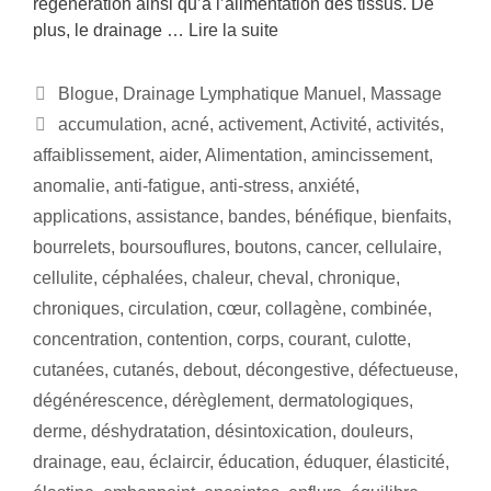
régénération ainsi qu’à l’alimentation des tissus. De
plus, le drainage …
Lire la suite
Blogue
,
Drainage Lymphatique Manuel
,
Massage
accumulation
,
acné
,
activement
,
Activité
,
activités
,
affaiblissement
,
aider
,
Alimentation
,
amincissement
,
anomalie
,
anti-fatigue
,
anti-stress
,
anxiété
,
applications
,
assistance
,
bandes
,
bénéfique
,
bienfaits
,
bourrelets
,
boursouflures
,
boutons
,
cancer
,
cellulaire
,
cellulite
,
céphalées
,
chaleur
,
cheval
,
chronique
,
chroniques
,
circulation
,
cœur
,
collagène
,
combinée
,
concentration
,
contention
,
corps
,
courant
,
culotte
,
cutanées
,
cutanés
,
debout
,
décongestive
,
défectueuse
,
dégénérescence
,
dérèglement
,
dermatologiques
,
derme
,
déshydratation
,
désintoxication
,
douleurs
,
drainage
,
eau
,
éclaircir
,
éducation
,
éduquer
,
élasticité
,