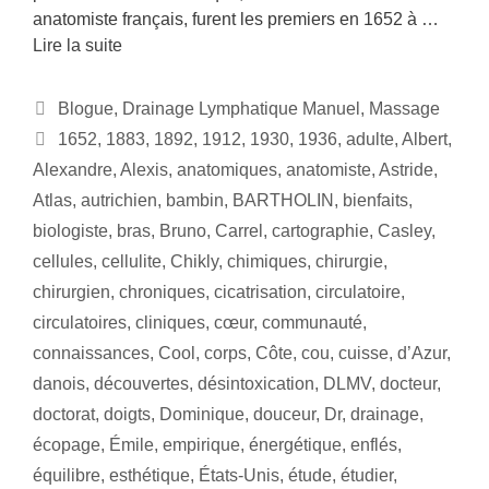
anatomiste français, furent les premiers en 1652 à …
Lire la suite
Blogue
,
Drainage Lymphatique Manuel
,
Massage
1652
,
1883
,
1892
,
1912
,
1930
,
1936
,
adulte
,
Albert
,
Alexandre
,
Alexis
,
anatomiques
,
anatomiste
,
Astride
,
Atlas
,
autrichien
,
bambin
,
BARTHOLIN
,
bienfaits
,
biologiste
,
bras
,
Bruno
,
Carrel
,
cartographie
,
Casley
,
cellules
,
cellulite
,
Chikly
,
chimiques
,
chirurgie
,
chirurgien
,
chroniques
,
cicatrisation
,
circulatoire
,
circulatoires
,
cliniques
,
cœur
,
communauté
,
connaissances
,
Cool
,
corps
,
Côte
,
cou
,
cuisse
,
d’Azur
,
danois
,
découvertes
,
désintoxication
,
DLMV
,
docteur
,
doctorat
,
doigts
,
Dominique
,
douceur
,
Dr
,
drainage
,
écopage
,
Émile
,
empirique
,
énergétique
,
enflés
,
équilibre
,
esthétique
,
États-Unis
,
étude
,
étudier
,