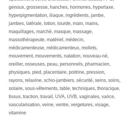
genoux
,
grossesse
,
hanches
,
hormones
,
hyperlaxe
,
hyperpigmentation
,
iliaque
,
ingrédients
,
jambe
,
jambes
,
latérale
,
lotion
,
lourde
,
main
,
mains
,
maquillages
,
marché
,
masque
,
massage
,
massothérapeute
,
matériel
,
médecin
,
médicamenteuse
,
médicamenteux
,
mollets
,
mouvement
,
mouvements
,
natation
,
nouveau-né
,
oreiller
,
osseuses
,
peau
,
personnels
,
pharmacien
,
physiques
,
pied
,
placentaire
,
poitrine
,
pression
,
rayons
,
relaxine
,
schio-jambiers
,
sécurité
,
seins
,
soins
,
solaire
,
sous-vêtements
,
table
,
techniques
,
thoracique
,
tissus
,
traction
,
travail
,
UVA
,
UVB
,
vaginales
,
varice
,
vascularisation
,
veine
,
ventre
,
vergetures
,
visage
,
vitamine