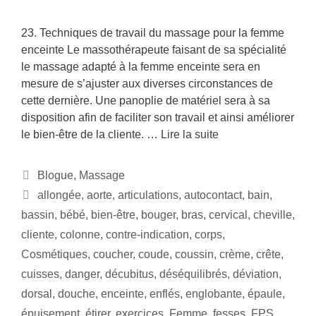
23. Techniques de travail du massage pour la femme
enceinte Le massothérapeute faisant de sa spécialité
le massage adapté à la femme enceinte sera en
mesure de s’ajuster aux diverses circonstances de
cette dernière. Une panoplie de matériel sera à sa
disposition afin de faciliter son travail et ainsi améliorer
le bien-être de la cliente. …
Lire la suite
Blogue
,
Massage
allongée
,
aorte
,
articulations
,
autocontact
,
bain
,
bassin
,
bébé
,
bien-être
,
bouger
,
bras
,
cervical
,
cheville
,
cliente
,
colonne
,
contre-indication
,
corps
,
Cosmétiques
,
coucher
,
coude
,
coussin
,
crème
,
crête
,
cuisses
,
danger
,
décubitus
,
déséquilibrés
,
déviation
,
dorsal
,
douche
,
enceinte
,
enflés
,
englobante
,
épaule
,
épuisement
,
étirer
,
exercices
,
Femme
,
fesses
,
FPS
,