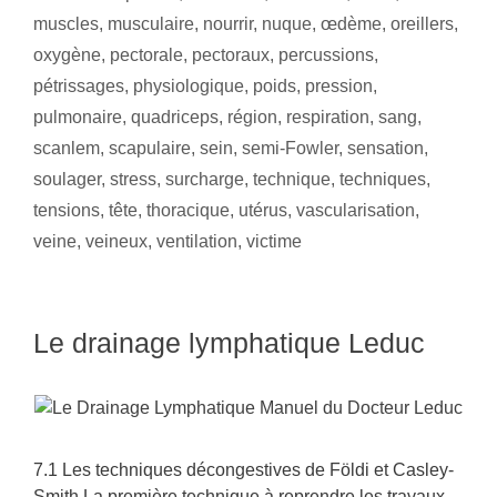
muscles
,
musculaire
,
nourrir
,
nuque
,
œdème
,
oreillers
,
oxygène
,
pectorale
,
pectoraux
,
percussions
,
pétrissages
,
physiologique
,
poids
,
pression
,
pulmonaire
,
quadriceps
,
région
,
respiration
,
sang
,
scanlem
,
scapulaire
,
sein
,
semi-Fowler
,
sensation
,
soulager
,
stress
,
surcharge
,
technique
,
techniques
,
tensions
,
tête
,
thoracique
,
utérus
,
vascularisation
,
veine
,
veineux
,
ventilation
,
victime
Le drainage lymphatique Leduc
7.1 Les techniques décongestives de Földi et Casley-
Smith La première technique à reprendre les travaux