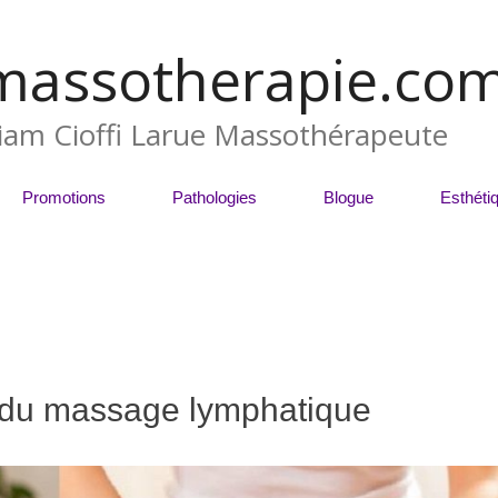
massotherapie.co
liam Cioffi Larue Massothérapeute
Promotions
Pathologies
Blogue
Esthéti
s du massage lymphatique