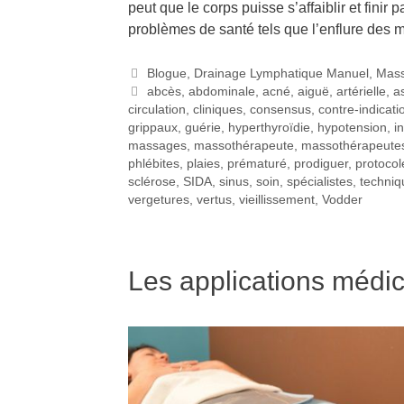
peut que le corps puisse s’affaiblir et fini
problèmes de santé tels que l’enflure des
Blogue
,
Drainage Lymphatique Manuel
,
Mas
abcès
,
abdominale
,
acné
,
aiguë
,
artérielle
,
a
circulation
,
cliniques
,
consensus
,
contre-indicati
grippaux
,
guérie
,
hyperthyroïdie
,
hypotension
,
i
massages
,
massothérapeute
,
massothérapeute
phlébites
,
plaies
,
prématuré
,
prodiguer
,
protocol
sclérose
,
SIDA
,
sinus
,
soin
,
spécialistes
,
techniq
vergetures
,
vertus
,
vieillissement
,
Vodder
Les applications médi