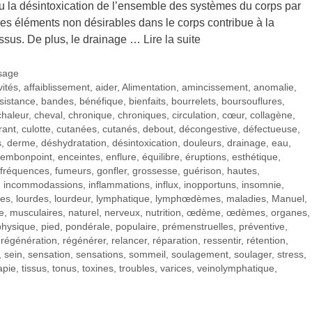
u la désintoxication de l’ensemble des systèmes du corps par
es éléments non désirables dans le corps contribue à la
tissus. De plus, le drainage …
Lire la suite
sage
vités
,
affaiblissement
,
aider
,
Alimentation
,
amincissement
,
anomalie
,
sistance
,
bandes
,
bénéfique
,
bienfaits
,
bourrelets
,
boursouflures
,
chaleur
,
cheval
,
chronique
,
chroniques
,
circulation
,
cœur
,
collagène
,
rant
,
culotte
,
cutanées
,
cutanés
,
debout
,
décongestive
,
défectueuse
,
s
,
derme
,
déshydratation
,
désintoxication
,
douleurs
,
drainage
,
eau
,
embonpoint
,
enceintes
,
enflure
,
équilibre
,
éruptions
,
esthétique
,
fréquences
,
fumeurs
,
gonfler
,
grossesse
,
guérison
,
hautes
,
,
incommodassions
,
inflammations
,
influx
,
inopportuns
,
insomnie
,
es
,
lourdes
,
lourdeur
,
lymphatique
,
lymphœdèmes
,
maladies
,
Manuel
,
e
,
musculaires
,
naturel
,
nerveux
,
nutrition
,
œdème
,
œdèmes
,
organes
,
physique
,
pied
,
pondérale
,
populaire
,
prémenstruelles
,
préventive
,
,
régénération
,
régénérer
,
relancer
,
réparation
,
ressentir
,
rétention
,
,
sein
,
sensation
,
sensations
,
sommeil
,
soulagement
,
soulager
,
stress
,
apie
,
tissus
,
tonus
,
toxines
,
troubles
,
varices
,
veinolymphatique
,