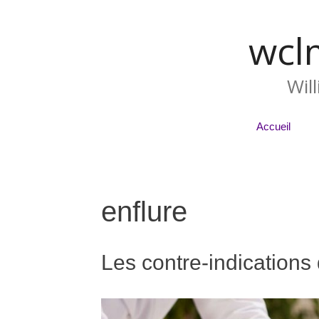
wcl
Wil
Accueil
enflure
Les contre-indication