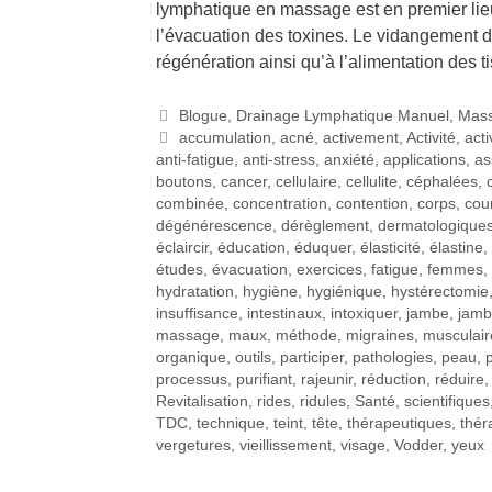
lymphatique en massage est en premier lie
l’évacuation des toxines. Le vidangement d
régénération ainsi qu’à l’alimentation des 
Blogue
,
Drainage Lymphatique Manuel
,
Mas
accumulation
,
acné
,
activement
,
Activité
,
acti
anti-fatigue
,
anti-stress
,
anxiété
,
applications
,
as
boutons
,
cancer
,
cellulaire
,
cellulite
,
céphalées
,
combinée
,
concentration
,
contention
,
corps
,
cou
dégénérescence
,
dérèglement
,
dermatologique
éclaircir
,
éducation
,
éduquer
,
élasticité
,
élastine
,
études
,
évacuation
,
exercices
,
fatigue
,
femmes
,
hydratation
,
hygiène
,
hygiénique
,
hystérectomie
insuffisance
,
intestinaux
,
intoxiquer
,
jambe
,
jamb
massage
,
maux
,
méthode
,
migraines
,
musculair
organique
,
outils
,
participer
,
pathologies
,
peau
,
processus
,
purifiant
,
rajeunir
,
réduction
,
réduire
Revitalisation
,
rides
,
ridules
,
Santé
,
scientifiques
TDC
,
technique
,
teint
,
tête
,
thérapeutiques
,
thér
vergetures
,
vieillissement
,
visage
,
Vodder
,
yeux