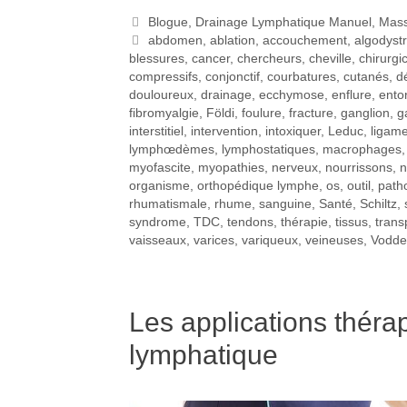
Blogue
,
Drainage Lymphatique Manuel
,
Mas
abdomen
,
ablation
,
accouchement
,
algodyst
blessures
,
cancer
,
chercheurs
,
cheville
,
chirurgi
compressifs
,
conjonctif
,
courbatures
,
cutanés
,
d
douloureux
,
drainage
,
ecchymose
,
enflure
,
ento
fibromyalgie
,
Földi
,
foulure
,
fracture
,
ganglion
,
g
interstitiel
,
intervention
,
intoxiquer
,
Leduc
,
ligam
lymphœdèmes
,
lymphostatiques
,
macrophages
myofascite
,
myopathies
,
nerveux
,
nourrissons
,
n
organisme
,
orthopédique lymphe
,
os
,
outil
,
path
rhumatismale
,
rhume
,
sanguine
,
Santé
,
Schiltz
,
syndrome
,
TDC
,
tendons
,
thérapie
,
tissus
,
trans
vaisseaux
,
varices
,
variqueux
,
veineuses
,
Vodde
Les applications thér
lymphatique