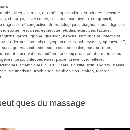
sage
rophie
,
alités
,
allergies
,
anxiétés
,
applications
,
bandages
,
blessure
,
cale
,
chirurgie
,
cicatrisation
,
cliniques
,
combinées
,
compressif
,
écongestifs
,
décongestive
,
dermatologiques
,
diagnostiqués
,
digestifs
,
rse
,
épuiser
,
escarres
,
esthétique
,
études
,
exercices
,
fatigue
,
anglions
,
genou
,
grippe
,
guérison
,
hanche
,
immunitaire
,
infections
,
ents
,
liodermes
,
lombalgie
,
lymphatique
,
lymphocytes
,
lymphocytes T
,
,
massage
,
mastectomie
,
mastoses
,
médicales
,
métaboliques
,
utriment
,
observations
,
œdème
,
oncologique
,
opératoire
,
oreillons
,
ogènes
,
peau
,
phléboedèmes
,
plâtre
,
préventive
,
réflexe
,
sciatiques
,
scientifiques
,
SDRC1
,
sein
,
sinusite
,
soin
,
sportifs
,
stases
,
port
,
traumatisme
,
trophiques
,
troubles circulatoires
,
ulcères
,
r
apeutiques du massage