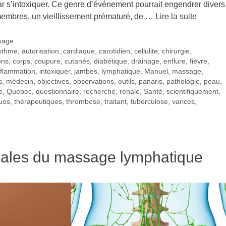
r par s’intoxiquer. Ce genre d’événement pourrait engendrer divers
 membres, un vieillissement prématuré, de …
Lire la suite
sage
sthme
,
autorisation
,
cardiaque
,
carotidien
,
cellulite
,
chirurgie
,
ons
,
corps
,
coupure
,
cutanés
,
diabétique
,
drainage
,
enflure
,
fièvre
,
nflammation
,
intoxiquer
,
jambes
,
lymphatique
,
Manuel
,
massage
,
s
,
médecin
,
objectives
,
observations
,
outils
,
panaris
,
pathologie
,
peau
,
e
,
Québec
,
questionnaire
,
recherche
,
rénale
,
Santé
,
scientifiquement
,
ues
,
thérapeutiques
,
thrombose
,
traitant
,
tuberculose
,
varices
,
cales du massage lymphatique