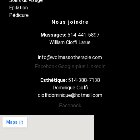
Soins du visage
Épilation
Pédicure
Nous joindre
Massages:
514-441-5897
William Cioffi Larue
info@wclmassotherapie.com
Facebook
Google-plus
Linkedin
Esthétique:
514-388-7138
Dominique Cioffi
cioffidominique@hotmail.com
Facebook