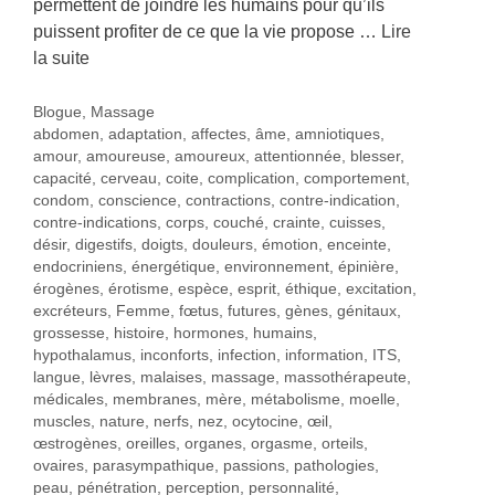
permettent de joindre les humains pour qu’ils
puissent profiter de ce que la vie propose …
Lire
la suite
Catégories
Blogue
,
Massage
Étiquettes
abdomen
,
adaptation
,
affectes
,
âme
,
amniotiques
,
amour
,
amoureuse
,
amoureux
,
attentionnée
,
blesser
,
capacité
,
cerveau
,
coite
,
complication
,
comportement
,
condom
,
conscience
,
contractions
,
contre-indication
,
contre-indications
,
corps
,
couché
,
crainte
,
cuisses
,
désir
,
digestifs
,
doigts
,
douleurs
,
émotion
,
enceinte
,
endocriniens
,
énergétique
,
environnement
,
épinière
,
érogènes
,
érotisme
,
espèce
,
esprit
,
éthique
,
excitation
,
excréteurs
,
Femme
,
fœtus
,
futures
,
gènes
,
génitaux
,
grossesse
,
histoire
,
hormones
,
humains
,
hypothalamus
,
inconforts
,
infection
,
information
,
ITS
,
langue
,
lèvres
,
malaises
,
massage
,
massothérapeute
,
médicales
,
membranes
,
mère
,
métabolisme
,
moelle
,
muscles
,
nature
,
nerfs
,
nez
,
ocytocine
,
œil
,
œstrogènes
,
oreilles
,
organes
,
orgasme
,
orteils
,
ovaires
,
parasympathique
,
passions
,
pathologies
,
peau
,
pénétration
,
perception
,
personnalité
,