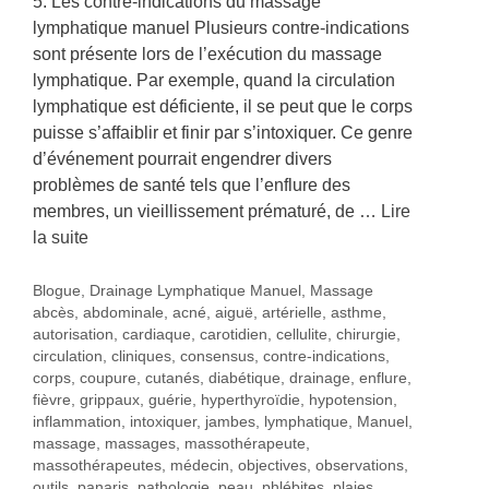
5. Les contre-indications du massage
lymphatique manuel Plusieurs contre-indications
sont présente lors de l’exécution du massage
lymphatique. Par exemple, quand la circulation
lymphatique est déficiente, il se peut que le corps
puisse s’affaiblir et finir par s’intoxiquer. Ce genre
d’événement pourrait engendrer divers
problèmes de santé tels que l’enflure des
membres, un vieillissement prématuré, de …
Lire
la suite
Catégories
Blogue
,
Drainage Lymphatique Manuel
,
Massage
Étiquettes
abcès
,
abdominale
,
acné
,
aiguë
,
artérielle
,
asthme
,
autorisation
,
cardiaque
,
carotidien
,
cellulite
,
chirurgie
,
circulation
,
cliniques
,
consensus
,
contre-indications
,
corps
,
coupure
,
cutanés
,
diabétique
,
drainage
,
enflure
,
fièvre
,
grippaux
,
guérie
,
hyperthyroïdie
,
hypotension
,
inflammation
,
intoxiquer
,
jambes
,
lymphatique
,
Manuel
,
massage
,
massages
,
massothérapeute
,
massothérapeutes
,
médecin
,
objectives
,
observations
,
outils
,
panaris
,
pathologie
,
peau
,
phlébites
,
plaies
,