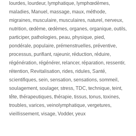
lourdes
,
lourdeur
,
lymphatique
,
lymphœdèmes
,
maladies
,
Manuel
,
massage
,
maux
,
méthode
,
migraines
,
musculaire
,
musculaires
,
naturel
,
nerveux
,
nutrition
,
œdème
,
œdèmes
,
organes
,
organique
,
outils
,
participer
,
pathologies
,
peau
,
physique
,
pied
,
pondérale
,
populaire
,
prémenstruelles
,
préventive
,
processus
,
purifiant
,
rajeunir
,
réduction
,
réduire
,
régénération
,
régénérer
,
relancer
,
réparation
,
ressentir
,
rétention
,
Revitalisation
,
rides
,
ridules
,
Santé
,
scientifiques
,
sein
,
sensation
,
sensations
,
sommeil
,
soulagement
,
soulager
,
stress
,
TDC
,
technique
,
teint
,
tête
,
thérapeutiques
,
thérapie
,
tissus
,
tonus
,
toxines
,
troubles
,
varices
,
veinolymphatique
,
vergetures
,
vieillissement
,
visage
,
Vodder
,
yeux