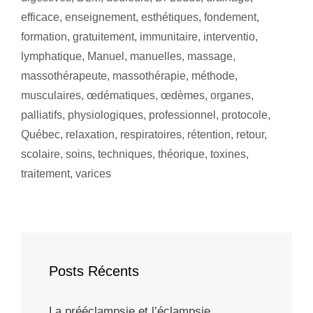
efficace
,
enseignement
,
esthétiques
,
fondement
,
formation
,
gratuitement
,
immunitaire
,
interventio
,
lymphatique
,
Manuel
,
manuelles
,
massage
,
massothérapeute
,
massothérapie
,
méthode
,
musculaires
,
œdématiques
,
œdèmes
,
organes
,
palliatifs
,
physiologiques
,
professionnel
,
protocole
,
Québec
,
relaxation
,
respiratoires
,
rétention
,
retour
,
scolaire
,
soins
,
techniques
,
théorique
,
toxines
,
traitement
,
varices
Posts Récents
La prééclampsie et l’éclampsie