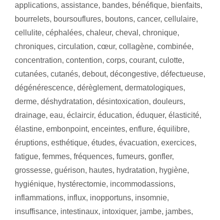
applications
,
assistance
,
bandes
,
bénéfique
,
bienfaits
,
bourrelets
,
boursouflures
,
boutons
,
cancer
,
cellulaire
,
cellulite
,
céphalées
,
chaleur
,
cheval
,
chronique
,
chroniques
,
circulation
,
cœur
,
collagène
,
combinée
,
concentration
,
contention
,
corps
,
courant
,
culotte
,
cutanées
,
cutanés
,
debout
,
décongestive
,
défectueuse
,
dégénérescence
,
dérèglement
,
dermatologiques
,
derme
,
déshydratation
,
désintoxication
,
douleurs
,
drainage
,
eau
,
éclaircir
,
éducation
,
éduquer
,
élasticité
,
élastine
,
embonpoint
,
enceintes
,
enflure
,
équilibre
,
éruptions
,
esthétique
,
études
,
évacuation
,
exercices
,
fatigue
,
femmes
,
fréquences
,
fumeurs
,
gonfler
,
grossesse
,
guérison
,
hautes
,
hydratation
,
hygiène
,
hygiénique
,
hystérectomie
,
incommodassions
,
inflammations
,
influx
,
inopportuns
,
insomnie
,
insuffisance
,
intestinaux
,
intoxiquer
,
jambe
,
jambes
,