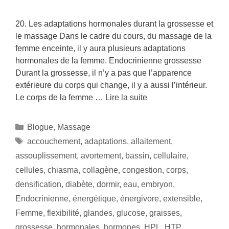
20. Les adaptations hormonales durant la grossesse et
le massage Dans le cadre du cours, du massage de la
femme enceinte, il y aura plusieurs adaptations
hormonales de la femme. Endocrinienne grossesse
Durant la grossesse, il n’y a pas que l’apparence
extérieure du corps qui change, il y a aussi l’intérieur.
Le corps de la femme …
Lire la suite
Blogue
,
Massage
accouchement
,
adaptations
,
allaitement
,
assouplissement
,
avortement
,
bassin
,
cellulaire
,
cellules
,
chiasma
,
collagène
,
congestion
,
corps
,
densification
,
diabète
,
dormir
,
eau
,
embryon
,
Endocrinienne
,
énergétique
,
énergivore
,
extensible
,
Femme
,
flexibilité
,
glandes
,
glucose
,
graisses
,
grossesse
,
hormonales
,
hormones
,
HPL
,
HTP
,