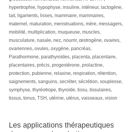
hypertrophie
,
hypophyse
,
insuline
,
intérieur
,
lactogène
,
lait
,
ligaments
,
lisses
,
mammaire
,
mammaires
,
maternel
,
maturation
,
menstruations
,
mère
,
messagers
,
mobilité
,
multiplication
,
muqueuse
,
muscles
,
musculature
,
nasale
,
nez
,
nourrir
,
œstrogène
,
ovaires
,
ovariennes
,
ovules
,
oxygène
,
pancréas
,
Parathormone
,
parathyroïdes
,
placenta
,
placentaire
,
placentaires
,
précis
,
progestérone
,
prolactine
,
protection
,
pubienne
,
relaxine
,
respiration
,
rétention
,
saignements
,
sanguins
,
secréter
,
sécrétion
,
souplesse
,
symphyse
,
thyréotrope
,
thyroïde
,
tissu
,
tissulaires
,
tissus
,
tonus
,
TSH
,
utérine
,
utérus
,
vaisseaux
,
vision
Les applications thérapeutiques