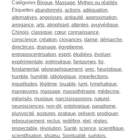
Catégories
Blogue
,
Massage
,
Mythes ou réalités
Étiquettes
abandonnés
,
actions
,
adéquation
,
alternatives
,
angoisses
,
antiquité
,
approximation
,
arrogance
,
arts
,
atrophiant
,
attentes
,
ayurvédique
,
Chinois
,
classique
,
cœur
,
connaissance
,
conscience
,
création
,
croyances
,
danse
,
démarche
,
directrices
,
drainage
,
égyptienne
,
entroposcentrisation
,
esprit
,
étudiées
,
évoluer
,
expérimentale
,
extrinsèque
,
fantasmes
,
foi
,
fondamental
,
géographiquement
,
grec
,
heuristique
,
humble
,
humilité
,
idéologique
,
imperfections
,
inquiétudes
,
légitime
,
louable
,
lumi
,
lymphatique
,
manœuvres
,
massage
,
massothérapie
,
médecine
,
méprisés
,
musique
,
narcissisassions
,
naturel
,
neurosciences
,
non-dit
,
ontologique
,
paradigme
,
plurivocité
,
postures
,
pratique
,
présent
,
prodiguer
,
rebroussement
,
reclus
,
redéfinir
,
réel
,
règles
,
respectable
,
révolution
,
Santé
,
science
,
scientifique
,
scientifisation
,
shiatsu
,
Spiritualité
,
suédois
,