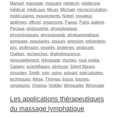
Manuel
,
massage
,
massant
,
médecin
,
médecine
,
médical
,
médicaux
,
Micas
,
Michael
,
microcirculation
,
moléculaires
,
mouvements
,
Nobel
,
novateur
,
œdèmes
,
officiel
,
organisme
,
Paepe
,
Paris
,
patient
,
Pecque
,
philosophie
,
physiologique
,
physiologiques
,
physiologiste
,
phytoaromatique
,
pompage
,
populaires
,
pouces
,
pression
,
prévention
,
prix
,
profession
,
progrès
,
protéines
,
protocole
,
Québec
,
recherches
,
régénérescence
,
renouvellement
,
rétrograde
,
rhumes
,
roue voilée
,
Sappey
,
scientifiques
,
sérieuse
,
Silent Waves
,
sinusites
,
Smith
,
soin
,
soins
,
solvant
,
spécialisées
,
techniques
,
thèse
,
Thomas
,
tissus
,
toxines
,
vergetures
,
Virginia
,
Vodder
,
Winiwarter
,
Winiwater
Les applications thérapeutiques
du massage lymphatique