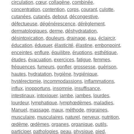
circulation
,
cœur
,
collagène
,
combinée
,
concentration
,
contention
,
corps
,
courant
,
culotte
,
cutanées
,
cutanés
,
debout
,
décongestive
,
défectueuse
,
dégénérescence
,
dérèglement
,
dermatologiques
,
derme
,
déshydratation
,
désintoxication
,
douleurs
,
drainage
,
eau
,
éclaircir
,
éducation
,
éduquer
,
élasticité
,
élastine
,
embonpoint
,
enceintes
,
enflure
,
équilibre
,
éruptions
,
esthétique
,
études
,
évacuation
,
exercices
,
fatigue
,
femmes
,
fréquences
,
fumeurs
,
gonfler
,
grossesse
,
guérison
,
hautes
,
hydratation
,
hygiène
,
hygiénique
,
hystérectomie
,
incommodassions
,
inflammations
,
influx
,
inopportuns
,
insomnie
,
insuffisance
,
intestinaux
,
intoxiquer
,
jambe
,
jambes
,
lourdes
,
lourdeur
,
lymphatique
,
lymphœdèmes
,
maladies
,
Manuel
,
massage
,
maux
,
méthode
,
migraines
,
musculaire
,
musculaires
,
naturel
,
nerveux
,
nutrition
,
œdème
,
œdèmes
,
organes
,
organique
,
outils
,
participer
,
pathologies
,
peau
,
physique
,
pied
,