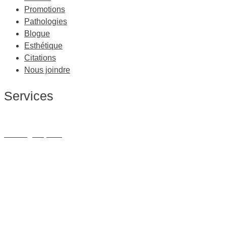
Promotions
Pathologies
Blogue
Esthétique
Citations
Nous joindre
Services
Massage Thérapeutique
Massage Sportif
Drainage Lymphatique
Massage Femme Enceinte
Massage de Relaxation
Massage sur Chaise
Esthétique