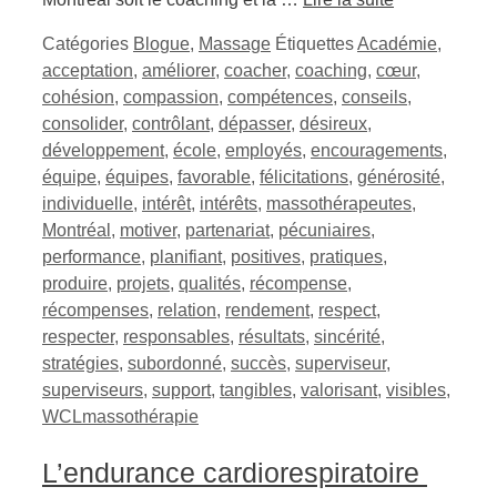
Catégories
Blogue
,
Massage
Étiquettes
Académie
,
acceptation
,
améliorer
,
coacher
,
coaching
,
cœur
,
cohésion
,
compassion
,
compétences
,
conseils
,
consolider
,
contrôlant
,
dépasser
,
désireux
,
développement
,
école
,
employés
,
encouragements
,
équipe
,
équipes
,
favorable
,
félicitations
,
générosité
,
individuelle
,
intérêt
,
intérêts
,
massothérapeutes
,
Montréal
,
motiver
,
partenariat
,
pécuniaires
,
performance
,
planifiant
,
positives
,
pratiques
,
produire
,
projets
,
qualités
,
récompense
,
récompenses
,
relation
,
rendement
,
respect
,
respecter
,
responsables
,
résultats
,
sincérité
,
stratégies
,
subordonné
,
succès
,
superviseur
,
superviseurs
,
support
,
tangibles
,
valorisant
,
visibles
,
WCLmassothérapie
L’endurance cardiorespiratoire