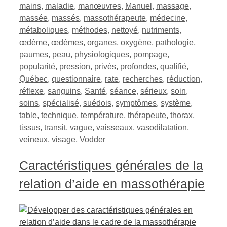
mains
,
maladie
,
manœuvres
,
Manuel
,
massage
,
massée
,
massés
,
massothérapeute
,
médecine
,
métaboliques
,
méthodes
,
nettoyé
,
nutriments
,
œdème
,
œdèmes
,
organes
,
oxygène
,
pathologie
,
paumes
,
peau
,
physiologiques
,
pompage
,
popularité
,
pression
,
privés
,
profondes
,
qualifié
,
Québec
,
questionnaire
,
rate
,
recherches
,
réduction
,
réflexe
,
sanguins
,
Santé
,
séance
,
sérieux
,
soin
,
soins
,
spécialisé
,
suédois
,
symptômes
,
système
,
table
,
technique
,
température
,
thérapeute
,
thorax
,
tissus
,
transit
,
vague
,
vaisseaux
,
vasodilatation
,
veineux
,
visage
,
Vodder
Caractéristiques générales de la
relation d’aide en massothérapie