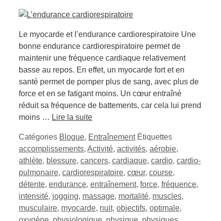
Le myocarde et l’endurance cardiorespiratoire Une
bonne endurance cardiorespiratoire permet de
maintenir une fréquence cardiaque relativement
basse au repos. En effet, un myocarde fort et en
santé permet de pomper plus de sang, avec plus de
force et en se fatigant moins. Un cœur entraîné
réduit sa fréquence de battements, car cela lui prend
moins …
Lire la suite
Catégories
Blogue
,
Entraînement
Étiquettes
accomplissements
,
Activité
,
activités
,
aérobie
,
athlète
,
blessure
,
cancers
,
cardiaque
,
cardio
,
cardio-
pulmonaire
,
cardiorespiratoire
,
cœur
,
course
,
détente
,
endurance
,
entraînement
,
force
,
fréquence
,
intensité
,
jogging
,
massage
,
mortalité
,
muscles
,
musculaire
,
myocarde
,
nuit
,
objectifs
,
optimale
,
oxygène
,
physiologique
,
physique
,
physiques
,