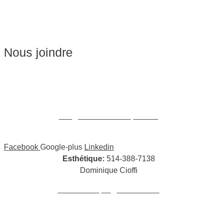
Soins du visage
Épilation
Pédicure
Nous joindre
Massages:
514-441-5897
William Cioffi Larue
info@wclmassotherapie.com
Facebook
Google-plus
Linkedin
Esthétique:
514-388-7138
Dominique Cioffi
cioffidominique@hotmail.com