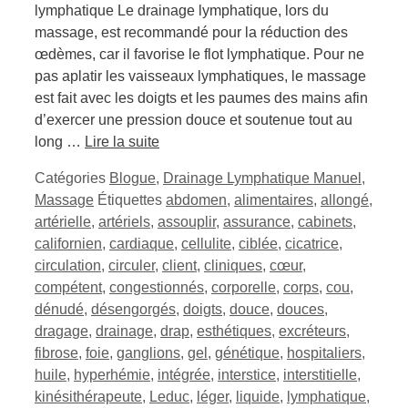
lymphatique Le drainage lymphatique, lors du
massage, est recommandé pour la réduction des
œdèmes, car il favorise le flot lymphatique. Pour ne
pas aplatir les vaisseaux lymphatiques, le massage
est fait avec les doigts et les paumes des mains afin
d’exercer une pression douce et soutenue tout au
long …
Lire la suite
Catégories
Blogue
,
Drainage Lymphatique Manuel
,
Massage
Étiquettes
abdomen
,
alimentaires
,
allongé
,
artérielle
,
artériels
,
assouplir
,
assurance
,
cabinets
,
californien
,
cardiaque
,
cellulite
,
ciblée
,
cicatrice
,
circulation
,
circuler
,
client
,
cliniques
,
cœur
,
compétent
,
congestionnés
,
corporelle
,
corps
,
cou
,
dénudé
,
désengorgés
,
doigts
,
douce
,
douces
,
dragage
,
drainage
,
drap
,
esthétiques
,
excréteurs
,
fibrose
,
foie
,
ganglions
,
gel
,
génétique
,
hospitaliers
,
huile
,
hyperhémie
,
intégrée
,
interstice
,
interstitielle
,
kinésithérapeute
,
Leduc
,
léger
,
liquide
,
lymphatique
,