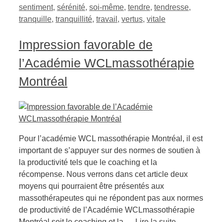
sentiment
,
sérénité
,
soi-même
,
tendre
,
tendresse
,
tranquille
,
tranquillité
,
travail
,
vertus
,
vitale
Impression favorable de
l’Académie WCLmassothérapie
Montréal
Pour l’académie WCL massothérapie Montréal, il est
important de s’appuyer sur des normes de soutien à
la productivité tels que le coaching et la
récompense. Nous verrons dans cet article deux
moyens qui pourraient être présentés aux
massothérapeutes qui ne répondent pas aux normes
de productivité de l’Académie WCLmassothérapie
Montréal soit le coaching et la …
Lire la suite