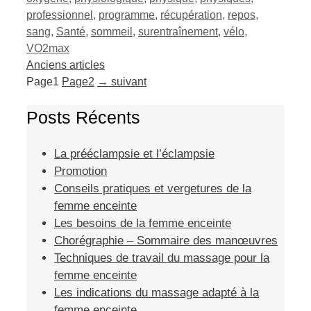
professionnel
,
programme
,
récupération
,
repos
,
sang
,
Santé
,
sommeil
,
surentraînement
,
vélo
,
VO2max
Anciens articles
Page
1
Page
2
→
suivant
Posts Récents
La prééclampsie et l’éclampsie
Promotion
Conseils pratiques et vergetures de la
femme enceinte
Les besoins de la femme enceinte
Chorégraphie – Sommaire des manœuvres
Techniques de travail du massage pour la
femme enceinte
Les indications du massage adapté à la
femme enceinte