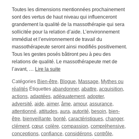
Toutes les dimensions mentionnées prochainement
sont des vertus de haut niveau qui influenceront
grandement la qualité de la massothérapie qui sera
sollicitée pour la relation d’aide. L’environnement
immédiat et l’environnement de travail du
massothérapeute seront ainsi modifiés positivement.
Tous les gestes posés bâtiront peu à peu des
relations de qualité. Le massothérapeute met de
l’avant, …
Lire la suite
Catégories
Bien-être
,
Blogue
,
Massage
,
Mythes ou
réalités
Étiquettes
abandonner
,
abattre
,
acquisition
,
actions
,
adaptées
,
adéquatement
,
adopter
,
adversité
,
aide
,
aimer
,
âme
,
amour
,
assurance
,
attentionné
,
attitudes
,
aura
,
autorité
,
besoin
,
bien-
être
,
bienveillante
,
bonté
,
caractéristiques
,
changer
,
clément
,
cœur
,
colère
,
compassion
,
compréhensive
,
conceptions
,
confiance
,
considérons
,
contrôle
,