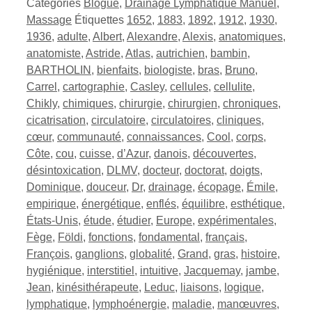
Catégories
Blogue
,
Drainage Lymphatique Manuel
,
Massage
Étiquettes
1652
,
1883
,
1892
,
1912
,
1930
,
1936
,
adulte
,
Albert
,
Alexandre
,
Alexis
,
anatomiques
,
anatomiste
,
Astride
,
Atlas
,
autrichien
,
bambin
,
BARTHOLIN
,
bienfaits
,
biologiste
,
bras
,
Bruno
,
Carrel
,
cartographie
,
Casley
,
cellules
,
cellulite
,
Chikly
,
chimiques
,
chirurgie
,
chirurgien
,
chroniques
,
cicatrisation
,
circulatoire
,
circulatoires
,
cliniques
,
cœur
,
communauté
,
connaissances
,
Cool
,
corps
,
Côte
,
cou
,
cuisse
,
d’Azur
,
danois
,
découvertes
,
désintoxication
,
DLMV
,
docteur
,
doctorat
,
doigts
,
Dominique
,
douceur
,
Dr
,
drainage
,
écopage
,
Émile
,
empirique
,
énergétique
,
enflés
,
équilibre
,
esthétique
,
États-Unis
,
étude
,
étudier
,
Europe
,
expérimentales
,
Fège
,
Földi
,
fonctions
,
fondamental
,
français
,
François
,
ganglions
,
globalité
,
Grand
,
gras
,
histoire
,
hygiénique
,
interstitiel
,
intuitive
,
Jacquemay
,
jambe
,
Jean
,
kinésithérapeute
,
Leduc
,
liaisons
,
logique
,
lymphatique
,
lymphoénergie
,
maladie
,
manœuvres
,