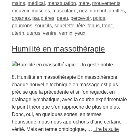
mains
,
médical
,
menstruation
,
mère
,
mouvements
,
mouvoir
,
muscles
,
musculaire
,
nez
,
nombril
,
oreilles
,
organes
,
paupières
,
peau
,
percevoir
,
poids
,
poumons
,
sourcils
,
squelette
,
tête
,
tonus
,
tronc
,
utérin
,
utérus
,
ventre
,
vernix
,
yeux
Humilité en massothérapie
8. Humilité en massothérapie En massothérapie,
chaque nouvelle technique en massage est plus
précise que la précédente et si l’on regarde, en
drainage lymphatique, avec la courbe expérimentale
le point théorique s’en rapproche de plus en plus.
Donc, oui, en quelques sortes, en termes
heuristique, nous nous approchons d’une certaine
vérité. Mais en terme ontologique, …
Lire la suite