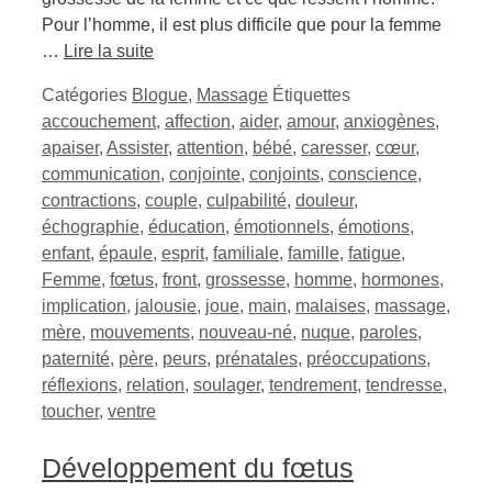
Pour l’homme, il est plus difficile que pour la femme
…
Lire la suite
Catégories
Blogue
,
Massage
Étiquettes
accouchement
,
affection
,
aider
,
amour
,
anxiogènes
,
apaiser
,
Assister
,
attention
,
bébé
,
caresser
,
cœur
,
communication
,
conjointe
,
conjoints
,
conscience
,
contractions
,
couple
,
culpabilité
,
douleur
,
échographie
,
éducation
,
émotionnels
,
émotions
,
enfant
,
épaule
,
esprit
,
familiale
,
famille
,
fatigue
,
Femme
,
fœtus
,
front
,
grossesse
,
homme
,
hormones
,
implication
,
jalousie
,
joue
,
main
,
malaises
,
massage
,
mère
,
mouvements
,
nouveau-né
,
nuque
,
paroles
,
paternité
,
père
,
peurs
,
prénatales
,
préoccupations
,
réflexions
,
relation
,
soulager
,
tendrement
,
tendresse
,
toucher
,
ventre
Développement du fœtus