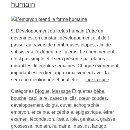
humain
9. Développement du fœtus humain L’être en
devenir est en constant développement et il doit
passer au travers de nombreuses étapes, afin de
subsister à l’extérieur de l’utérus. Le cheminement
n’est pas simple et il sera présenté par étapes
durant les différentes semaines. Chaque événement
important est en lien approximativement avec la
semaine mentionnée et peut être …
Lire la suite
Catégories
Blogue
,
Massage
Étiquettes
bébé
,
bouche
,
capillaire
,
caseosa
,
cils
,
cœur
,
coudes
,
développement
,
doigts
,
duvet
,
échographie
,
embryon
,
enceinte
,
encéphale
,
épigastrique
,
étirer
,
examen
,
fécondation
,
fœtus
,
foie
,
génitaux
,
graisse
,
grossesse
,
humain
,
humaine
,
intestins
,
lanugo
,