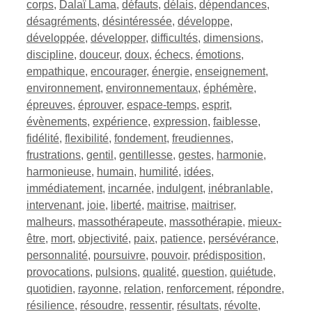
corps
,
Dalaï Lama
,
défauts
,
délais
,
dépendances
,
désagréments
,
désintéressée
,
développe
,
développée
,
développer
,
difficultés
,
dimensions
,
discipline
,
douceur
,
doux
,
échecs
,
émotions
,
empathique
,
encourager
,
énergie
,
enseignement
,
environnement
,
environnementaux
,
éphémère
,
épreuves
,
éprouver
,
espace-temps
,
esprit
,
évènements
,
expérience
,
expression
,
faiblesse
,
fidélité
,
flexibilité
,
fondement
,
freudiennes
,
frustrations
,
gentil
,
gentillesse
,
gestes
,
harmonie
,
harmonieuse
,
humain
,
humilité
,
idées
,
immédiatement
,
incarnée
,
indulgent
,
inébranlable
,
intervenant
,
joie
,
liberté
,
maitrise
,
maitriser
,
malheurs
,
massothérapeute
,
massothérapie
,
mieux-
être
,
mort
,
objectivité
,
paix
,
patience
,
persévérance
,
personnalité
,
poursuivre
,
pouvoir
,
prédisposition
,
provocations
,
pulsions
,
qualité
,
question
,
quiétude
,
quotidien
,
rayonne
,
relation
,
renforcement
,
répondre
,
résilience
,
résoudre
,
ressentir
,
résultats
,
révolte
,