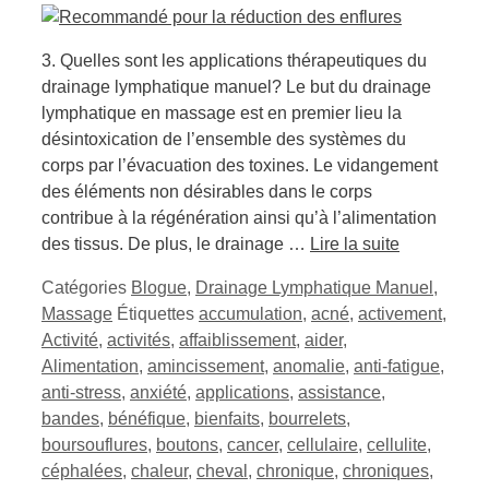
3. Quelles sont les applications thérapeutiques du
drainage lymphatique manuel? Le but du drainage
lymphatique en massage est en premier lieu la
désintoxication de l’ensemble des systèmes du
corps par l’évacuation des toxines. Le vidangement
des éléments non désirables dans le corps
contribue à la régénération ainsi qu’à l’alimentation
des tissus. De plus, le drainage …
Lire la suite
Catégories
Blogue
,
Drainage Lymphatique Manuel
,
Massage
Étiquettes
accumulation
,
acné
,
activement
,
Activité
,
activités
,
affaiblissement
,
aider
,
Alimentation
,
amincissement
,
anomalie
,
anti-fatigue
,
anti-stress
,
anxiété
,
applications
,
assistance
,
bandes
,
bénéfique
,
bienfaits
,
bourrelets
,
boursouflures
,
boutons
,
cancer
,
cellulaire
,
cellulite
,
céphalées
,
chaleur
,
cheval
,
chronique
,
chroniques
,