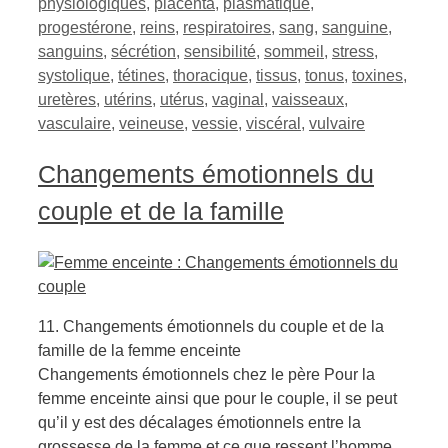
physiologiques
,
placenta
,
plasmatique
,
progestérone
,
reins
,
respiratoires
,
sang
,
sanguine
,
sanguins
,
sécrétion
,
sensibilité
,
sommeil
,
stress
,
systolique
,
tétines
,
thoracique
,
tissus
,
tonus
,
toxines
,
uretères
,
utérins
,
utérus
,
vaginal
,
vaisseaux
,
vasculaire
,
veineuse
,
vessie
,
viscéral
,
vulvaire
Changements émotionnels du
couple et de la famille
11. Changements émotionnels du couple et de la
famille de la femme enceinte
Changements émotionnels chez le père Pour la
femme enceinte ainsi que pour le couple, il se peut
qu’il y est des décalages émotionnels entre la
grossesse de la femme et ce que ressent l’homme.