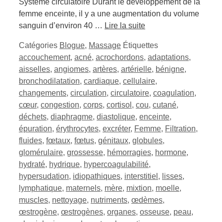
Système circulatoire Durant le développement de la
femme enceinte, il y a une augmentation du volume
sanguin d’environ 40 …
Lire la suite
Catégories
Blogue
,
Massage
Étiquettes
accouchement
,
acné
,
acrochordons
,
adaptations
,
aisselles
,
angiomes
,
artères
,
artérielle
,
bénigne
,
bronchodilatation
,
cardiaque
,
cellulaire
,
changements
,
circulation
,
circulatoire
,
coagulation
,
cœur
,
congestion
,
corps
,
cortisol
,
cou
,
cutané
,
déchets
,
diaphragme
,
diastolique
,
enceinte
,
épuration
,
érythrocytes
,
excréter
,
Femme
,
Filtration
,
fluides
,
fœtaux
,
fœtus
,
génitaux
,
globules
,
glomérulaire
,
grossesse
,
hémorragies
,
hormone
,
hydraté
,
hydrique
,
hypercoagulabilité
,
hypersudation
,
idiopathiques
,
interstitiel
,
lisses
,
lymphatique
,
maternels
,
mère
,
mixtion
,
moelle
,
muscles
,
nettoyage
,
nutriments
,
œdèmes
,
œstrogène
,
œstrogènes
,
organes
,
osseuse
,
peau
,