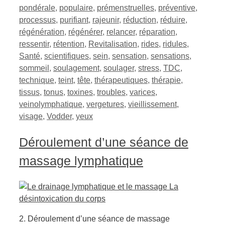
pondérale
,
populaire
,
prémenstruelles
,
préventive
,
processus
,
purifiant
,
rajeunir
,
réduction
,
réduire
,
régénération
,
régénérer
,
relancer
,
réparation
,
ressentir
,
rétention
,
Revitalisation
,
rides
,
ridules
,
Santé
,
scientifiques
,
sein
,
sensation
,
sensations
,
sommeil
,
soulagement
,
soulager
,
stress
,
TDC
,
technique
,
teint
,
tête
,
thérapeutiques
,
thérapie
,
tissus
,
tonus
,
toxines
,
troubles
,
varices
,
veinolymphatique
,
vergetures
,
vieillissement
,
visage
,
Vodder
,
yeux
Déroulement d’une séance de
massage lymphatique
2. Déroulement d’une séance de massage