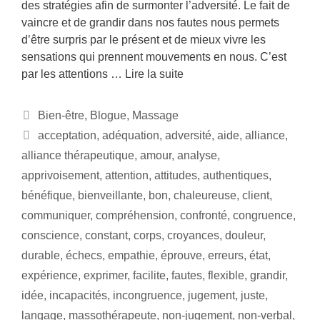
des stratégies afin de surmonter l’adversité. Le fait de
vaincre et de grandir dans nos fautes nous permets
d’être surpris par le présent et de mieux vivre les
sensations qui prennent mouvements en nous. C’est
par les attentions …
Lire la suite
Bien-être
,
Blogue
,
Massage
acceptation
,
adéquation
,
adversité
,
aide
,
alliance
,
alliance thérapeutique
,
amour
,
analyse
,
apprivoisement
,
attention
,
attitudes
,
authentiques
,
bénéfique
,
bienveillante
,
bon
,
chaleureuse
,
client
,
communiquer
,
compréhension
,
confronté
,
congruence
,
conscience
,
constant
,
corps
,
croyances
,
douleur
,
durable
,
échecs
,
empathie
,
éprouve
,
erreurs
,
état
,
expérience
,
exprimer
,
facilite
,
fautes
,
flexible
,
grandir
,
idée
,
incapacités
,
incongruence
,
jugement
,
juste
,
langage
,
massothérapeute
,
non-jugement
,
non-verbal
,