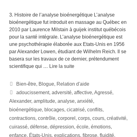
3. Histoire de l’analyse bioénergétique L’analyse
bioénergétique fut introduit en massage au Québec en
2010 par Laurence Milstain à guijek institut québécois
pour la santé intégrale. L’analyse bioénergétique est
une psychothérapie élaborée aux Etats-Unis en 1956
par Alexander Lowen, étudiant de Wilhelm Reich. Il se
basera sur les travaux de ce dernier, prétendument
scientifique qui …
Lire la suite
Bien-être
,
Blogue
,
Relation d'aide
adoucissement
,
adversité
,
affective
,
Agressé
,
Alexander
,
amplitude
,
analyse
,
anxiété
,
bioénergétique
,
blocages
,
cicatrisé
,
conflits
,
contractions
,
contrôle
,
corporel
,
corps
,
cours
,
créativité
,
cuirassé
,
défense
,
dépression
,
école
,
émotions
,
enfance
,
États-Unis
,
explications
,
fibrose
,
fluidité
,