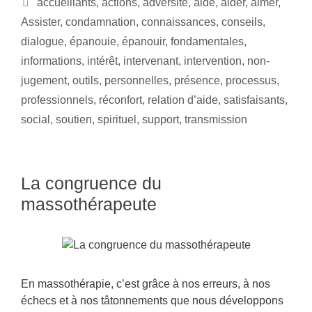
accueillants
,
actions
,
adversité
,
aide
,
aider
,
aimer
,
Assister
,
condamnation
,
connaissances
,
conseils
,
dialogue
,
épanouie
,
épanouir
,
fondamentales
,
informations
,
intérêt
,
intervenant
,
intervention
,
non-
jugement
,
outils
,
personnelles
,
présence
,
processus
,
professionnels
,
réconfort
,
relation d’aide
,
satisfaisants
,
social
,
soutien
,
spirituel
,
support
,
transmission
La congruence du
massothérapeute
En massothérapie, c’est grâce à nos erreurs, à nos
échecs et à nos tâtonnements que nous développons