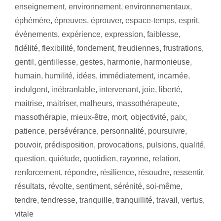
enseignement
,
environnement
,
environnementaux
,
éphémère
,
épreuves
,
éprouver
,
espace-temps
,
esprit
,
évènements
,
expérience
,
expression
,
faiblesse
,
fidélité
,
flexibilité
,
fondement
,
freudiennes
,
frustrations
,
gentil
,
gentillesse
,
gestes
,
harmonie
,
harmonieuse
,
humain
,
humilité
,
idées
,
immédiatement
,
incarnée
,
indulgent
,
inébranlable
,
intervenant
,
joie
,
liberté
,
maitrise
,
maitriser
,
malheurs
,
massothérapeute
,
massothérapie
,
mieux-être
,
mort
,
objectivité
,
paix
,
patience
,
persévérance
,
personnalité
,
poursuivre
,
pouvoir
,
prédisposition
,
provocations
,
pulsions
,
qualité
,
question
,
quiétude
,
quotidien
,
rayonne
,
relation
,
renforcement
,
répondre
,
résilience
,
résoudre
,
ressentir
,
résultats
,
révolte
,
sentiment
,
sérénité
,
soi-même
,
tendre
,
tendresse
,
tranquille
,
tranquillité
,
travail
,
vertus
,
vitale