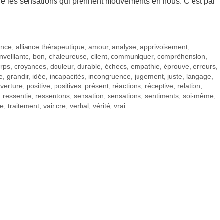
ivre les sensations qui prennent mouvements en nous. C’est par
iance
,
alliance thérapeutique
,
amour
,
analyse
,
apprivoisement
,
nveillante
,
bon
,
chaleureuse
,
client
,
communiquer
,
compréhension
,
rps
,
croyances
,
douleur
,
durable
,
échecs
,
empathie
,
éprouve
,
erreurs
,
le
,
grandir
,
idée
,
incapacités
,
incongruence
,
jugement
,
juste
,
langage
,
verture
,
positive
,
positives
,
présent
,
réactions
,
réceptive
,
relation
,
,
ressentie
,
ressentons
,
sensation
,
sensations
,
sentiments
,
soi-même
,
ue
,
traitement
,
vaincre
,
verbal
,
vérité
,
vrai