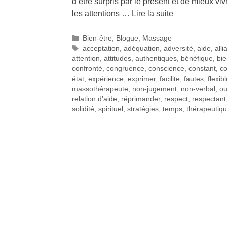
d’être surpris par le présent et de mieux v
les attentions …
Lire la suite
Bien-être
,
Blogue
,
Massage
acceptation
,
adéquation
,
adversité
,
aide
,
all
attention
,
attitudes
,
authentiques
,
bénéfique
,
bie
confronté
,
congruence
,
conscience
,
constant
,
co
état
,
expérience
,
exprimer
,
facilite
,
fautes
,
flexib
massothérapeute
,
non-jugement
,
non-verbal
,
ou
relation d’aide
,
réprimander
,
respect
,
respectant
solidité
,
spirituel
,
stratégies
,
temps
,
thérapeutiq