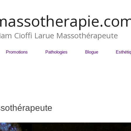
massotherapie.co
liam Cioffi Larue Massothérapeute
Promotions
Pathologies
Blogue
Esthéti
sothérapeute