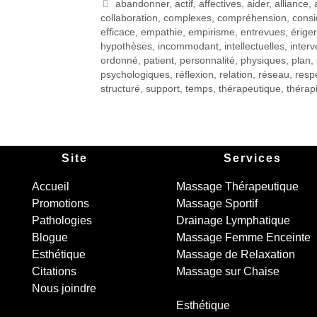
abandonner
,
actif
,
affectives
,
aider
,
alliance
,
collaboration
,
complexes
,
compréhension
,
consi
efficace
,
empathie
,
empirisme
,
entrevues
,
ériger
hypothèses
,
incommodant
,
intellectuelles
,
interv
ordonné
,
patient
,
personnalité
,
physiques
,
plan
,
psychologiques
,
réflexion
,
relation
,
réseau
,
resp
structuré
,
support
,
temps
,
thérapeutique
,
thérap
Site
Services
Accueil
Massage Thérapeutique
Promotions
Massage Sportif
Pathologies
Drainage Lymphatique
Blogue
Massage Femme Enceinte
Esthétique
Massage de Relaxation
Citations
Massage sur Chaise
Nous joindre
Esthétique