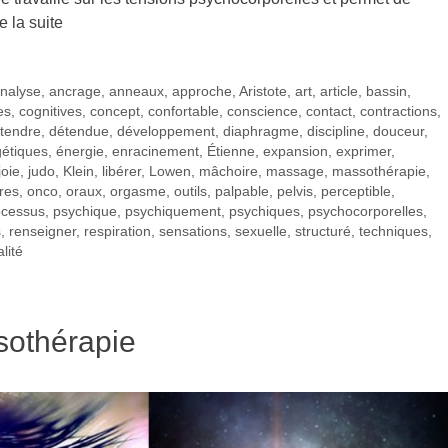
e la suite
nalyse
,
ancrage
,
anneaux
,
approche
,
Aristote
,
art
,
article
,
bassin
,
es
,
cognitives
,
concept
,
confortable
,
conscience
,
contact
,
contractions
,
tendre
,
détendue
,
développement
,
diaphragme
,
discipline
,
douceur
,
étiques
,
énergie
,
enracinement
,
Étienne
,
expansion
,
exprimer
,
joie
,
judo
,
Klein
,
libérer
,
Lowen
,
mâchoire
,
massage
,
massothérapie
,
res
,
onco
,
oraux
,
orgasme
,
outils
,
palpable
,
pelvis
,
perceptible
,
ocessus
,
psychique
,
psychiquement
,
psychiques
,
psychocorporelles
,
s
,
renseigner
,
respiration
,
sensations
,
sexuelle
,
structuré
,
techniques
,
alité
sothérapie