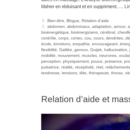
libérer en réduisant et en suppriment, …
Lir
Bien-être
,
Blogue
,
Relation d'aide
abdomen
,
abdominaux
,
adaptation
,
amour
,
a
bioénergétique
,
bioénergiciens
,
cérébral
,
chevill
contrôle
,
corps
,
cortex
,
cou
,
cours
,
dendrites
,
dé
école
,
émotions
,
empathie
,
encourageant
,
énerg
flexibilité
,
Galilée
,
genoux
,
Guijek
,
hallucination
,
mobilité
,
mouvement
,
muscles
,
neurones
,
oculai
perception
,
physiquement
,
pouce
,
présence
,
pr
pulsatrice
,
réalité
,
réceptivité
,
réel
,
relâchement
tendresse
,
tensions
,
tête
,
thérapeute
,
thorax
,
vit
Relation d’aide et mas