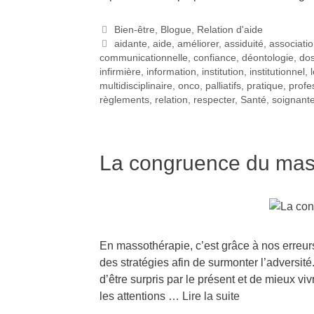
Bien-être
,
Blogue
,
Relation d'aide
aidante
,
aide
,
améliorer
,
assiduité
,
associati
communicationnelle
,
confiance
,
déontologie
,
dos
infirmière
,
information
,
institution
,
institutionnel
,
multidisciplinaire
,
onco
,
palliatifs
,
pratique
,
profe
règlements
,
relation
,
respecter
,
Santé
,
soignant
La congruence du mas
En massothérapie, c’est grâce à nos erreu
des stratégies afin de surmonter l’adversité
d’être surpris par le présent et de mieux v
les attentions …
Lire la suite