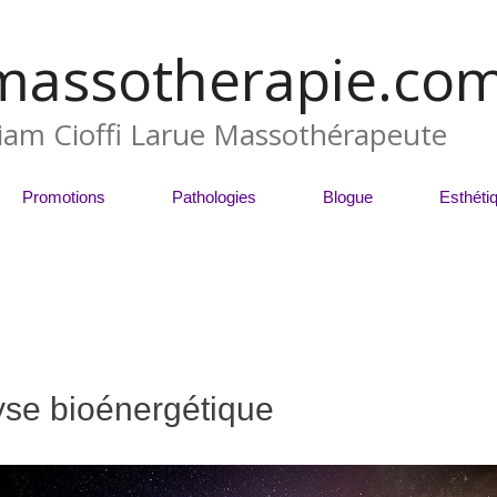
massotherapie.co
liam Cioffi Larue Massothérapeute
Promotions
Pathologies
Blogue
Esthéti
yse bioénergétique