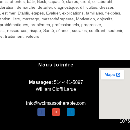
amis
,
attentes
,
bâtir
,
Beck
,
capacité
,
claires
,
client
,
collaboratif
,
dération
,
démarche
,
détailler
,
diagnostique
,
difficultés
,
dresser
,
,
estimer
,
Établir
,
étapes
,
Évaluer
,
explications
,
familiales
,
flexibles
,
ention
,
liste
,
massage
,
massothérapeute
,
Motivation
,
objectifs
,
problématiques
,
problèmes
,
professionnels
,
progresser
,
ect
,
ressources
,
risque
,
Santé
,
séance
,
sociales
,
souffrant
,
soutenir
,
ie
,
traitement
,
valeurs
Nous joindre
Massages:
514-441-5897
William Cioffi Larue
info@wclmassotherapie.com
1076