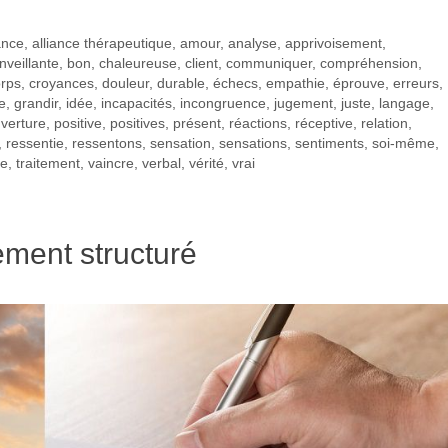
iance
,
alliance thérapeutique
,
amour
,
analyse
,
apprivoisement
,
nveillante
,
bon
,
chaleureuse
,
client
,
communiquer
,
compréhension
,
rps
,
croyances
,
douleur
,
durable
,
échecs
,
empathie
,
éprouve
,
erreurs
,
le
,
grandir
,
idée
,
incapacités
,
incongruence
,
jugement
,
juste
,
langage
,
verture
,
positive
,
positives
,
présent
,
réactions
,
réceptive
,
relation
,
,
ressentie
,
ressentons
,
sensation
,
sensations
,
sentiments
,
soi-même
,
ue
,
traitement
,
vaincre
,
verbal
,
vérité
,
vrai
tement structuré