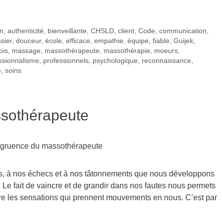
on
,
authenticité
,
bienveillante
,
CHSLD
,
client
,
Code
,
communication
,
sier
,
douceur
,
école
,
efficace
,
empathie
,
équipe
,
fiable
,
Guijek
,
lois
,
massage
,
massothérapeute
,
massothérapie
,
moeurs
,
ssionnalisme
,
professionnels
,
psychologique
,
reconnaissance
,
e
,
soins
sothérapeute
rs, à nos échecs et à nos tâtonnements que nous développons
. Le fait de vaincre et de grandir dans nos fautes nous permets
ivre les sensations qui prennent mouvements en nous. C’est par