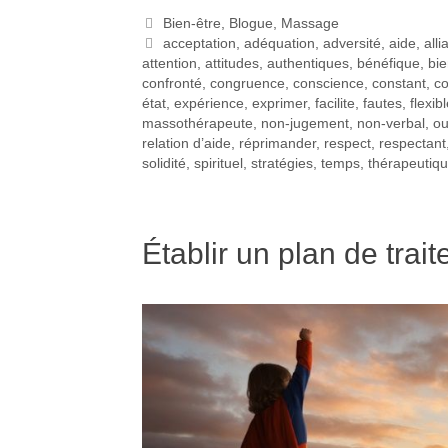
Bien-être
,
Blogue
,
Massage
acceptation
,
adéquation
,
adversité
,
aide
,
all
attention
,
attitudes
,
authentiques
,
bénéfique
,
bie
confronté
,
congruence
,
conscience
,
constant
,
co
état
,
expérience
,
exprimer
,
facilite
,
fautes
,
flexib
massothérapeute
,
non-jugement
,
non-verbal
,
ou
relation d’aide
,
réprimander
,
respect
,
respectant
solidité
,
spirituel
,
stratégies
,
temps
,
thérapeutiq
Établir un plan de trai