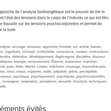
proche de l’analyse bioénergétique ont le pouvoir de lire le
 et l’état des tensions dans le corps de l’individu ce qui est très
 travaille sur les tensions psychocorporelles et permet de
e la suite
nalyse
,
ancrage
,
anneaux
,
approche
,
Aristote
,
art
,
article
,
bassin
,
es
,
cognitives
,
concept
,
confortable
,
conscience
,
contact
,
contractions
,
tendre
,
détendue
,
développement
,
diaphragme
,
discipline
,
douceur
,
étiques
,
énergie
,
enracinement
,
Étienne
,
expansion
,
exprimer
,
joie
,
judo
,
Klein
,
libérer
,
Lowen
,
mâchoire
,
massage
,
massothérapie
,
res
,
onco
,
oraux
,
orgasme
,
outils
,
palpable
,
pelvis
,
perceptible
,
ocessus
,
psychique
,
psychiquement
,
psychiques
,
psychocorporelles
,
s
,
renseigner
,
respiration
,
sensations
,
sexuelle
,
structuré
,
techniques
,
alité
éments évités