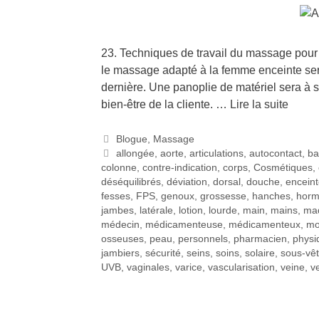
23. Techniques de travail du massage pour
le massage adapté à la femme enceinte ser
dernière. Une panoplie de matériel sera à sa 
bien-être de la cliente. …
Lire la suite
Blogue
,
Massage
allongée
,
aorte
,
articulations
,
autocontact
,
ba
colonne
,
contre-indication
,
corps
,
Cosmétiques
,
déséquilibrés
,
déviation
,
dorsal
,
douche
,
encein
fesses
,
FPS
,
genoux
,
grossesse
,
hanches
,
horm
jambes
,
latérale
,
lotion
,
lourde
,
main
,
mains
,
maq
médecin
,
médicamenteuse
,
médicamenteux
,
mo
osseuses
,
peau
,
personnels
,
pharmacien
,
physi
jambiers
,
sécurité
,
seins
,
soins
,
solaire
,
sous-vê
UVB
,
vaginales
,
varice
,
vascularisation
,
veine
,
v