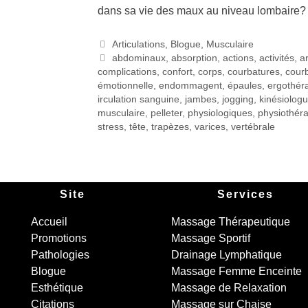
dans sa vie des maux au niveau lombaire
Articulations
,
Blogue
,
Musculaire
abdominaux
,
absorption
,
actions
,
activités
,
ar
complications
,
confort
,
corps
,
courbatures
,
cour
émotionnelle
,
endommagent
,
épaules
,
ergothér
irculation sanguine
,
jambes
,
jogging
,
kinésiolog
musculaire
,
pelleter
,
physiologiques
,
physiothér
stress
,
tête
,
trapèzes
,
varices
,
vertébrale
Site
Services
Accueil
Massage Thérapeutique
Promotions
Massage Sportif
Pathologies
Drainage Lymphatique
Blogue
Massage Femme Enceinte
Esthétique
Massage de Relaxation
Citations
Massage sur Chaise