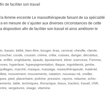
 la femme enceinte Le massothérapeute faisant de sa spécialité
a en mesure de s’ajuster aux diverses circonstances de cette
disposition afin de faciliter son travail et ainsi améliorer le
in
,
bassin
,
bébé
,
bien-être
,
bouger
,
bras
,
cervical
,
cheville
,
cliente
,
coucher
,
coude
,
coussin
,
crème
,
crête
,
cuisses
,
danger
,
décubitus
,
te
,
enflés
,
englobante
,
épaule
,
épuisement
,
étirer
,
exercices
,
Femme
,
ones
,
hyperlaxe
,
hyperpigmentation
,
iliaque
,
ingrédients
,
jambe
,
uillages
,
marché
,
masque
,
massage
,
massothérapeute
,
matériel
,
llets
,
mouvement
,
mouvements
,
natation
,
nouveau-né
,
oreiller
,
ques
,
pied
,
placentaire
,
poitrine
,
pression
,
rayons
,
relaxine
,
schio-
tements
,
table
,
techniques
,
thoracique
,
tissus
,
traction
,
travail
,
UVA
,
entre
,
vergetures
,
visage
,
vitamine