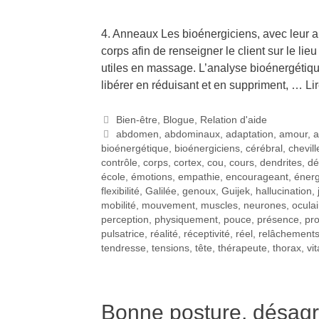
4. Anneaux Les bioénergiciens, avec leur ap
corps afin de renseigner le client sur le lieu
utiles en massage. L’analyse bioénergétique
libérer en réduisant et en suppriment, …
Lir
Bien-être
,
Blogue
,
Relation d'aide
abdomen
,
abdominaux
,
adaptation
,
amour
,
a
bioénergétique
,
bioénergiciens
,
cérébral
,
chevill
contrôle
,
corps
,
cortex
,
cou
,
cours
,
dendrites
,
dé
école
,
émotions
,
empathie
,
encourageant
,
énerg
flexibilité
,
Galilée
,
genoux
,
Guijek
,
hallucination
,
mobilité
,
mouvement
,
muscles
,
neurones
,
oculai
perception
,
physiquement
,
pouce
,
présence
,
pr
pulsatrice
,
réalité
,
réceptivité
,
réel
,
relâchement
tendresse
,
tensions
,
tête
,
thérapeute
,
thorax
,
vit
Bonne posture, désagr