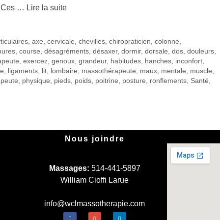
? Ces …
Lire la suite
ticulaires
,
axe
,
cervicale
,
chevilles
,
chiropraticien
,
colonne
,
bures
,
course
,
désagréments
,
désaxer
,
dormir
,
dorsale
,
dos
,
douleurs
,
apeute
,
exercez
,
genoux
,
grandeur
,
habitudes
,
hanches
,
inconfort
,
ue
,
ligaments
,
lit
,
lombaire
,
massothérapeute
,
maux
,
mentale
,
muscle
,
apeute
,
physique
,
pieds
,
poids
,
poitrine
,
posture
,
ronflements
,
Santé
,
Nous joindre
Massages:
514-441-5897
William Cioffi Larue
info@wclmassotherapie.com