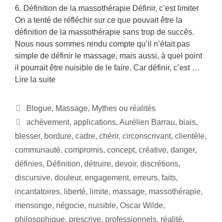
6. Définition de la massothérapie Définir, c’est limiter
On a tenté de réfléchir sur ce que pouvait être la
définition de la massothérapie sans trop de succès.
Nous nous sommes rendu compte qu’il n’était pas
simple de définir le massage, mais aussi, à quel point
il pourrait être nuisible de le faire. Car définir, c’est …
Lire la suite
Blogue
,
Massage
,
Mythes ou réalités
achèvement
,
applications
,
Aurélien Barrau
,
biais
,
blesser
,
bordure
,
cadre
,
chérir
,
circonscrivant
,
clientèle
,
communauté
,
compromis
,
concept
,
créative
,
danger
,
définies
,
Définition
,
détruire
,
devoir
,
discrétions
,
discursive
,
douleur
,
engagement
,
erreurs
,
faits
,
incantatoires
,
liberté
,
limite
,
massage
,
massothérapie
,
mensonge
,
négocie
,
nuisible
,
Oscar Wilde
,
philosophique
,
prescrive
,
professionnels
,
réalité
,