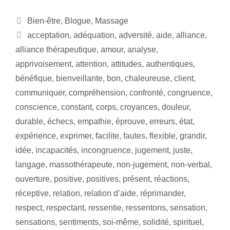
Bien-être
,
Blogue
,
Massage
acceptation
,
adéquation
,
adversité
,
aide
,
alliance
,
alliance thérapeutique
,
amour
,
analyse
,
apprivoisement
,
attention
,
attitudes
,
authentiques
,
bénéfique
,
bienveillante
,
bon
,
chaleureuse
,
client
,
communiquer
,
compréhension
,
confronté
,
congruence
,
conscience
,
constant
,
corps
,
croyances
,
douleur
,
durable
,
échecs
,
empathie
,
éprouve
,
erreurs
,
état
,
expérience
,
exprimer
,
facilite
,
fautes
,
flexible
,
grandir
,
idée
,
incapacités
,
incongruence
,
jugement
,
juste
,
langage
,
massothérapeute
,
non-jugement
,
non-verbal
,
ouverture
,
positive
,
positives
,
présent
,
réactions
,
réceptive
,
relation
,
relation d’aide
,
réprimander
,
respect
,
respectant
,
ressentie
,
ressentons
,
sensation
,
sensations
,
sentiments
,
soi-même
,
solidité
,
spirituel
,