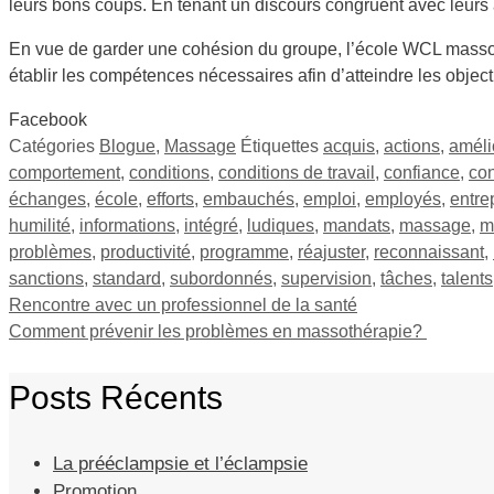
leurs bons coups. En tenant un discours congruent avec leurs act
En vue de garder une cohésion du groupe, l’école WCL massothé
établir les compétences nécessaires afin d’atteindre les objecti
Facebook
Catégories
Blogue
,
Massage
Étiquettes
acquis
,
actions
,
améli
comportement
,
conditions
,
conditions de travail
,
confiance
,
con
échanges
,
école
,
efforts
,
embauchés
,
emploi
,
employés
,
entre
humilité
,
informations
,
intégré
,
ludiques
,
mandats
,
massage
,
m
problèmes
,
productivité
,
programme
,
réajuster
,
reconnaissant
,
sanctions
,
standard
,
subordonnés
,
supervision
,
tâches
,
talents
Rencontre avec un professionnel de la santé
Comment prévenir les problèmes en massothérapie?
Posts Récents
La prééclampsie et l’éclampsie
Promotion