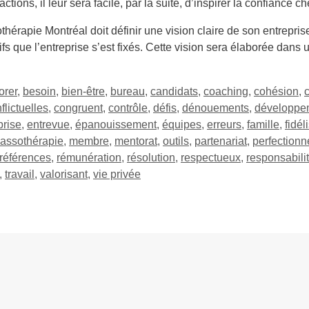
ions, il leur sera facile, par la suite, d’inspirer la confiance 
rapie Montréal doit définir une vision claire de son entrepris
fs que l’entreprise s’est fixés. Cette vision sera élaborée dans u
orer
,
besoin
,
bien-être
,
bureau
,
candidats
,
coaching
,
cohésion
,
flictuelles
,
congruent
,
contrôle
,
défis
,
dénouements
,
développe
prise
,
entrevue
,
épanouissement
,
équipes
,
erreurs
,
famille
,
fidél
assothérapie
,
membre
,
mentorat
,
outils
,
partenariat
,
perfectionn
références
,
rémunération
,
résolution
,
respectueux
,
responsabili
,
travail
,
valorisant
,
vie privée