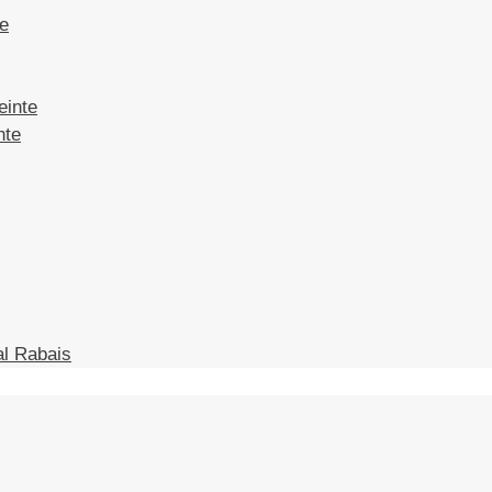
te
einte
nte
l Rabais