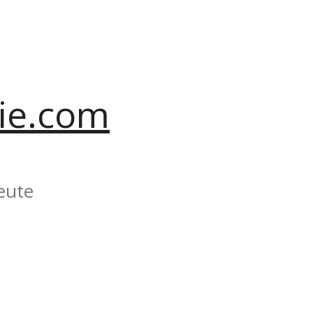
ie.com
eute