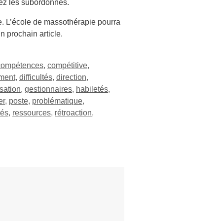
chez les subordonnés.
e. L’école de massothérapie pourra
n prochain article.
compétences
,
compétitive
,
ment
,
difficultés
,
direction
,
isation
,
gestionnaires
,
habiletés
,
er
,
poste
,
problématique
,
tés
,
ressources
,
rétroaction
,