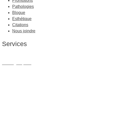
Promotions
Pathologies
Blogue
Esthétique
Citations
Nous joindre
Services
Massage Thérapeutique
Massage Sportif
Drainage Lymphatique
Massage Femme Enceinte
Massage de Relaxation
Massage sur Chaise
Esthétique
Soins du visage