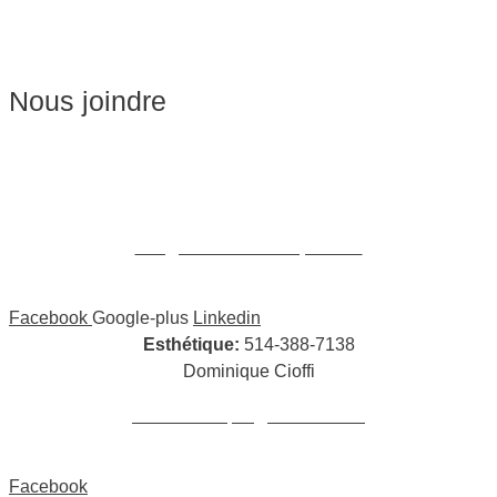
Épilation
Pédicure
Nous joindre
Massages:
514-441-5897
William Cioffi Larue
info@wclmassotherapie.com
Facebook
Google-plus
Linkedin
Esthétique:
514-388-7138
Dominique Cioffi
cioffidominique@hotmail.com
Facebook