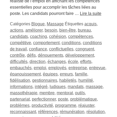
réaliste de l’emploi en affichant les compétences
essentielles pour accomplir les tâches liées au
poste. Les candidats pourront faire …
Lire la suite
Catégories
Blogue
,
Massage
Étiquettes
acquis
,
actions
,
améliorer
,
besoin
,
bien-être
,
bureau
,
candidats
,
coaching
,
cohésion
,
compétences
,
compétitive
,
comportement
,
conditions
,
conditions
de travail
,
confiance
,
conflictuelles
,
congruent
,
contrôle
,
défis
,
dénouements
,
développement
,
difficultés
,
direction
,
échanges
,
école
,
efforts
,
embauchés
,
emploi
,
employés
,
entreprise
,
entrevue
,
épanouissement
,
équipes
,
erreurs
,
famille
,
fidélisation
,
gestionnaires
,
habiletés
,
humilité
,
informations
,
intégré
,
ludiques
,
mandats
,
massage
,
massothérapie
,
membre
,
mentorat
,
outils
,
partenariat
,
perfectionner
,
poste
,
problématique
,
problèmes
,
productivité
,
programme
,
réajuster
,
reconnaissant
,
références
,
rémunération
,
résolution
,