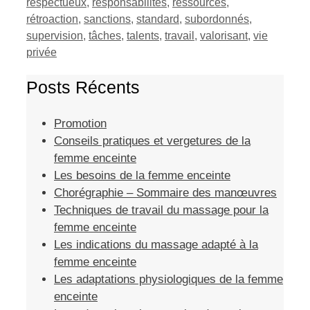
respectueux
,
responsabilités
,
ressources
,
rétroaction
,
sanctions
,
standard
,
subordonnés
,
supervision
,
tâches
,
talents
,
travail
,
valorisant
,
vie
privée
Posts Récents
Promotion
Conseils pratiques et vergetures de la
femme enceinte
Les besoins de la femme enceinte
Chorégraphie – Sommaire des manœuvres
Techniques de travail du massage pour la
femme enceinte
Les indications du massage adapté à la
femme enceinte
Les adaptations physiologiques de la femme
enceinte