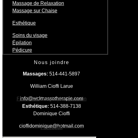
Massage de Relaxation
Massage sur Chaise
Esthétique
Soins du visage
Épilation
Pédicure
Nous joindre
Massages:
514-441-5897
William Cioffi Larue
info@wclmassotherapie.com
Facebook
Google-plus
Linkedin
Esthétique:
514-388-7138
Dominique Cioffi
cioffidominique@hotmail.com
Facebook