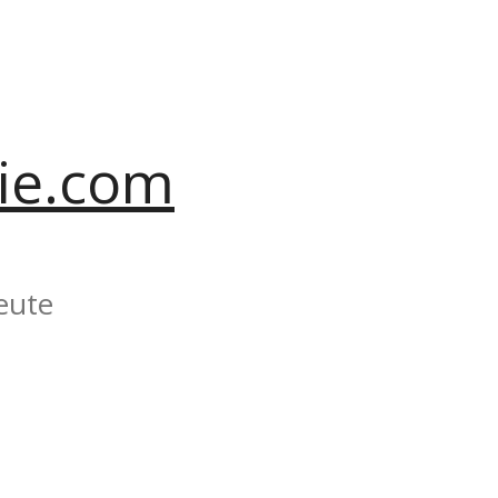
ie.com
eute