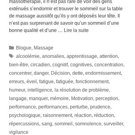
massothérapie, il n’est pas rare de voir des gens
exténués s’endormir et trouver le sommeil sur la table
de massage aussitôt qu’ils y ont déposés leur tête. Il
n’est pas surprenant de savoir qu’un sommeil d’une
bonne qualité et d’une …
Lire la suite
Blogue
,
Massage
alcoolémie
,
anomalies
,
apprentissage
,
attention
,
bien-être
,
circadien
,
cognitif
,
cognitives
,
concentration
,
concentrer
,
danger
,
Décision
,
dette
,
endormissement
,
erreurs
,
éveil
,
fatigue
,
fatiguée
,
fonctionnement
,
humeur
,
intelligence
,
la résolution de problème
,
langage
,
manquer
,
mémoire
,
Motivation
,
perception
,
performance
,
performances
,
perturbe
,
prudence
,
psychologique
,
raisonnement
,
réaction
,
réduction
,
répercussions
,
sang
,
sommeil
,
somnolence
,
surveiller
,
vigilance