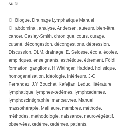
suite
Blogue
,
Drainage Lymphatique Manuel
abdominal
,
analyse
,
Andersen
,
auteurs
,
bien-être
,
cancer
,
Casley-Smith
,
chronique
,
cours
,
curage
,
cutané
,
décongestion
,
décongestions
,
dépression
,
Discussion
,
DLM
,
drainage
,
E. Selosse
,
école
,
écoles
,
empiriques
,
enseignants
,
esthétique
,
étirement
,
Földi
,
formation
,
ganglions
,
H.Wittinger
,
Haddad
,
holistique
,
homogénéisation
,
idéologie
,
inférieurs
,
J-C.
Ferrandez
,
J.Y Bouchet
,
Kafejian
,
Leduc
,
littérature
,
lymphatique
,
lymphes-œdèmes
,
lymphœdèmes
,
lymphoscintigraphie
,
manœuvres
,
Manuel
,
massothérapie
,
Meilleure
,
membres
,
méthode
,
méthodes
,
méthodologie
,
naissance
,
neurovégétatif
,
observées
,
œdème
,
œdèmes
,
patients
,