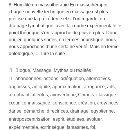
8. Humilité en massothérapie En massothérapie,
chaque nouvelle technique en massage est plus
précise que la précédente et si l’on regarde, en
drainage lymphatique, avec la courbe expérimentale le
point théorique s’en rapproche de plus en plus. Donc,
oui, en quelques sortes, en termes heuristique, nous
nous approchons d’une certaine vérité. Mais en terme
ontologique, …
Lire la suite
Blogue
,
Massage
,
Mythes ou réalités
abandonnés
,
actions
,
adéquation
,
alternatives
,
angoisses
,
antiquité
,
approximation
,
arrogance
,
arts
,
atrophiant
,
attentes
,
ayurvédique
,
Chinois
,
classique
,
cœur
,
connaissance
,
conscience
,
création
,
croyances
,
danse
,
démarche
,
directrices
,
drainage
,
égyptienne
,
entroposcentrisation
,
esprit
,
étudiées
,
évoluer
,
expérimentale
,
extrinsèque
,
fantasmes
,
foi
,