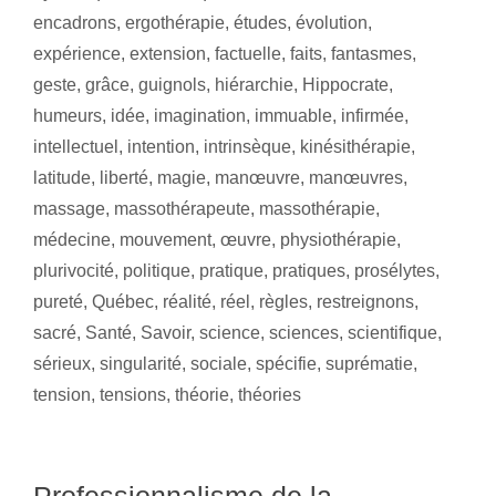
encadrons
,
ergothérapie
,
études
,
évolution
,
expérience
,
extension
,
factuelle
,
faits
,
fantasmes
,
geste
,
grâce
,
guignols
,
hiérarchie
,
Hippocrate
,
humeurs
,
idée
,
imagination
,
immuable
,
infirmée
,
intellectuel
,
intention
,
intrinsèque
,
kinésithérapie
,
latitude
,
liberté
,
magie
,
manœuvre
,
manœuvres
,
massage
,
massothérapeute
,
massothérapie
,
médecine
,
mouvement
,
œuvre
,
physiothérapie
,
plurivocité
,
politique
,
pratique
,
pratiques
,
prosélytes
,
pureté
,
Québec
,
réalité
,
réel
,
règles
,
restreignons
,
sacré
,
Santé
,
Savoir
,
science
,
sciences
,
scientifique
,
sérieux
,
singularité
,
sociale
,
spécifie
,
suprématie
,
tension
,
tensions
,
théorie
,
théories
Professionnalisme de la