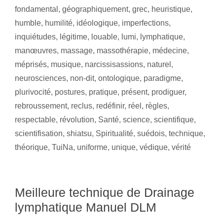
fondamental
,
géographiquement
,
grec
,
heuristique
,
humble
,
humilité
,
idéologique
,
imperfections
,
inquiétudes
,
légitime
,
louable
,
lumi
,
lymphatique
,
manœuvres
,
massage
,
massothérapie
,
médecine
,
méprisés
,
musique
,
narcissisassions
,
naturel
,
neurosciences
,
non-dit
,
ontologique
,
paradigme
,
plurivocité
,
postures
,
pratique
,
présent
,
prodiguer
,
rebroussement
,
reclus
,
redéfinir
,
réel
,
règles
,
respectable
,
révolution
,
Santé
,
science
,
scientifique
,
scientifisation
,
shiatsu
,
Spiritualité
,
suédois
,
technique
,
théorique
,
TuiNa
,
uniforme
,
unique
,
védique
,
vérité
Meilleure technique de Drainage
lymphatique Manuel DLM