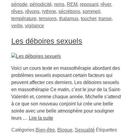
période
,
périodicité
,
reins
,
REM
,
reposant
,
rêver
,
rêves
,
rêvons
,
rythme
,
sécrétions
,
sommeil
,
température
,
tensions
,
thalamus
,
toucher
,
transe
,
veille
,
vigilance
Les déboires sexuels
Voici un cours texte en massothérapie abordant des
problèmes sexuels exposant certain facteurs qui
peuvent affecter ces derniers. Les déboires sexuels
en massothérapie Ce matin, c’est le jour de la Saint-
Valentin et, comme chaque année, Michelle s’attend
à ce que son nouveau conjoint lui crée une belle
soirée avec une belle atmosphère pour souligner
leurs …
Lire la suite
Catégories
Bien-être
,
Blogue
,
Sexualité
Étiquettes