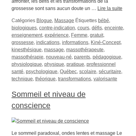
affronter, les défis et les transformations de la
grossesse sont sans aucun doute un …
Lire la suite
Catégories
Blogue
,
Massage
Étiquettes
bébé
,
biologiques
,
contre-indication
,
cours
,
défis
,
enceinte
,
enseignement
,
expérience
,
Femme
,
gratuit
,
grossesse
,
indications
,
informations
,
Kiné-Concept
,
kinesthésique
,
massage
,
massothérapeute
,
massothérapie
,
nouveau-né
,
parents
,
pédagogique
,
physiologique
,
physique
,
pratique
,
professionnel
santé
,
psychologique
,
Québec
,
scolaire
,
sécuritaire
,
technique
,
théorique
,
transformations
,
valorisante
Sommeil et niveau de
conscience
Le sommeil paradoxal, ondes lentes et massage Le