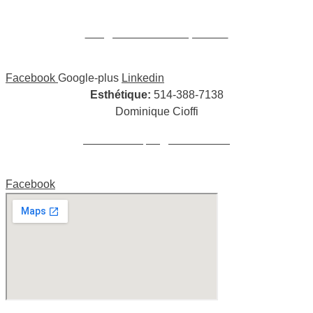
William Cioffi Larue
info@wclmassotherapie.com
Facebook
Google-plus
Linkedin
Esthétique:
514-388-7138
Dominique Cioffi
cioffidominique@hotmail.com
Facebook