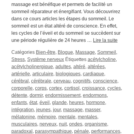
massage est bénéfique et permets de facilité un
sommeil réparateur et énergifiant. Vous découvrirez
dans ce cours articles les étapes du sommeil. Le
sommeil est un état altéré de conscience. En effet,
les cycles de l’éveil et du sommeil se succèdent sur
une période régulière de 24 heures …
Lire la suite
Catégories
Bien-être
,
Blogue
,
Massage
,
Sommeil
,
Stress
,
Système nerveux
Étiquettes
acétylcholine
,
acétylcholinergique
,
adultes
,
altéré
,
altérées
,
artérielle
,
articulaire
,
biologiques
,
cardiaque
,
cérébral
,
cérébrale
,
cerveau
,
cognitifs
,
conscience
,
corporelle
,
corps
,
cortex
,
cortisol
,
croissance
,
cycles
,
détente
,
dormir
,
endormissement
,
endormons
,
enfants
,
état
,
éveil
,
glande
,
heures
,
hormone
,
intégration
,
jeunes
,
jour
,
massage
,
masser
,
mélatonine
,
mémoire
,
mentale
,
mentales
,
musculaires
,
nerveux
,
nuit
,
ondes
,
organisme
,
paradoxal
,
parasympathique
,
pénale
,
performances
,