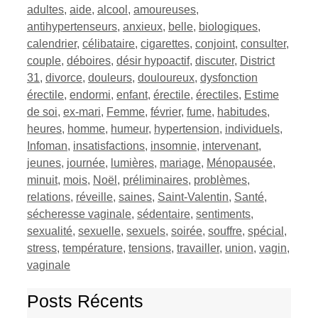
adultes
,
aide
,
alcool
,
amoureuses
,
antihypertenseurs
,
anxieux
,
belle
,
biologiques
,
calendrier
,
célibataire
,
cigarettes
,
conjoint
,
consulter
,
couple
,
déboires
,
désir hypoactif
,
discuter
,
District
31
,
divorce
,
douleurs
,
douloureux
,
dysfonction
érectile
,
endormi
,
enfant
,
érectile
,
érectiles
,
Estime
de soi
,
ex-mari
,
Femme
,
février
,
fume
,
habitudes
,
heures
,
homme
,
humeur
,
hypertension
,
individuels
,
Infoman
,
insatisfactions
,
insomnie
,
intervenant
,
jeunes
,
journée
,
lumières
,
mariage
,
Ménopausée
,
minuit
,
mois
,
Noël
,
préliminaires
,
problèmes
,
relations
,
réveille
,
saines
,
Saint-Valentin
,
Santé
,
sécheresse vaginale
,
sédentaire
,
sentiments
,
sexualité
,
sexuelle
,
sexuels
,
soirée
,
souffre
,
spécial
,
stress
,
température
,
tensions
,
travailler
,
union
,
vagin
,
vaginale
Posts Récents