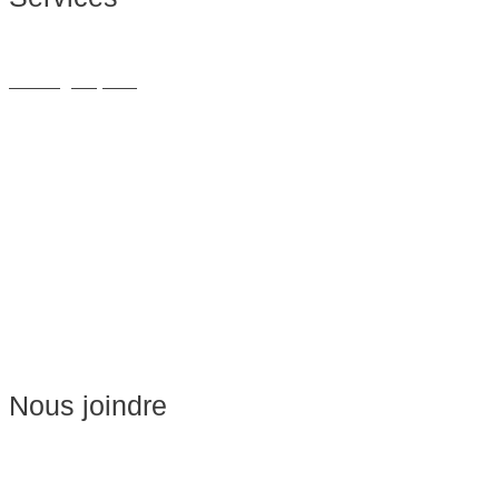
Massage Thérapeutique
Massage Sportif
Drainage Lymphatique
Massage Femme Enceinte
Massage de Relaxation
Massage sur Chaise
Esthétique
Soins du visage
Épilation
Pédicure
Nous joindre
Massages:
514-441-5897