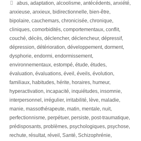
abus
,
adaptation
,
alcoolisme
,
antécédents
,
anxiété
,
anxieuse
,
anxieux
,
bidirectionnelle
,
bien-être
,
bipolaire
,
cauchemars
,
chronicisée
,
chronique
,
cliniques
,
comorbidités
,
comportementaux
,
conflit
,
couché
,
décès
,
déclencher
,
déclencheur
,
dépressif
,
dépression
,
détérioration
,
développement
,
dorment
,
dysphorie
,
endormi
,
endormissement
,
environnementaux
,
estompé
,
étude
,
études
,
évaluation
,
évaluations
,
éveil
,
éveils
,
évolution
,
familiaux
,
habitudes
,
hérite
,
horaires
,
humeur
,
hyperactivation
,
incapacité
,
inquiétudes
,
insomnie
,
interpersonnel
,
irrégulier
,
irritabilité
,
lève
,
maladie
,
manie
,
massothérapeute
,
matin
,
mentale
,
nuit
,
perfectionnisme
,
perpétuer
,
persiste
,
post-traumatique
,
prédisposants
,
problèmes
,
psychologiques
,
psychose
,
rechute
,
résultat
,
réveil
,
Santé
,
Schizophrénie
,