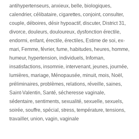
antihypertenseurs
,
anxieux
,
belle
,
biologiques
,
calendrier
,
célibataire
,
cigarettes
,
conjoint
,
consulter
,
couple
,
déboires
,
désir hypoactif
,
discuter
,
District 31
,
divorce
,
douleurs
,
douloureux
,
dysfonction érectile
,
endormi
,
enfant
,
érectile
,
érectiles
,
Estime de soi
,
ex-
mari
,
Femme
,
février
,
fume
,
habitudes
,
heures
,
homme
,
humeur
,
hypertension
,
individuels
,
Infoman
,
insatisfactions
,
insomnie
,
intervenant
,
jeunes
,
journée
,
lumières
,
mariage
,
Ménopausée
,
minuit
,
mois
,
Noël
,
préliminaires
,
problèmes
,
relations
,
réveille
,
saines
,
Saint-Valentin
,
Santé
,
sécheresse vaginale
,
sédentaire
,
sentiments
,
sexualité
,
sexuelle
,
sexuels
,
soirée
,
souffre
,
spécial
,
stress
,
température
,
tensions
,
travailler
,
union
,
vagin
,
vaginale