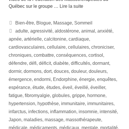
Québec sur le groupe …
Lire la suite
Bien-être
,
Blogue
,
Massage
,
Sommeil
adulte
,
agressivité
,
aldostérone
,
animal
,
anxiété
,
apnée
,
artérielle
,
calcitonine
,
cardiaque
,
cardiovasculaires
,
cellulaire
,
cellulaires
,
chroniciser
,
chroniques
,
combattre
,
conséquences
,
cortisol
,
défendre
,
défi
,
déficit
,
diabète
,
difficultés
,
dormant
,
dormir
,
dormons
,
dort
,
douces
,
douleur
,
douleurs
,
émergence
,
endormi
,
Endorphine
,
énergie
,
enquêtes
,
espérance
,
étude
,
études
,
éveil
,
éveillé
,
éveiller
,
fatigue
,
fibromyalgie
,
globules
,
grippe
,
hormone
,
hypertension
,
hypothèse
,
immunitaire
,
immunitaires
,
infarctus
,
infections
,
inflammation
,
insomnie
,
intensité
,
Japon
,
maladies
,
massage
,
massothérapeute
,
médicale
,
médicaments
,
médicaux
,
mentale
,
mortalité
,